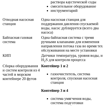
раствора каустической соды
смесительное оборудование
инструментарий
Отводная насосная
Одна насосная станция для
станция
поддержания давления спускаемой
воды, насос дублируется (всего два
насоса)
Байпасная газовая
Одна байпасная система с тремя
система
ручными клапанами для изменения
направления потока газа во время тех
обслуживания на месте установки
КИП
Датчики температура, уровня воды, и
H
S для контроля процесса
2
Сборка оборудования
Контейнер 1 и 2
и систем контроля из 4
газоочиститель, система
частей в морском
контроля, спускная насосная
контейнере 20 футов
станция
Контейнер 3 и 4
система умягчения воды,
система подготовки