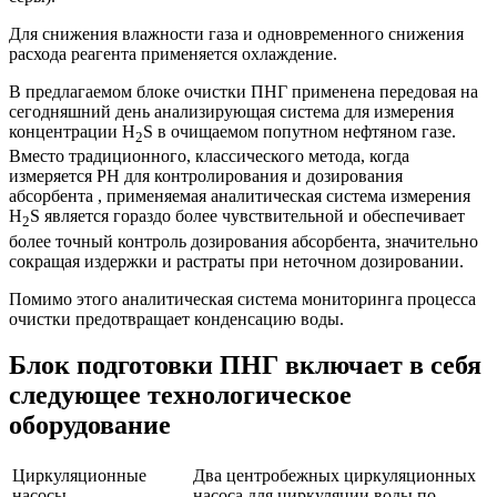
Для снижения влажности газа и одновременного снижения
расхода реагента применяется охлаждение.
В предлагаемом блоке очистки ПНГ применена передовая на
сегодняшний день анализирующая система для измерения
концентрации H
S в очищаемом попутном нефтяном газе.
2
Вместо традиционного, классического метода, когда
измеряется РН для контролирования и дозирования
абсорбента , применяемая аналитическая система измерения
H
S является гораздо более чувствительной и обеспечивает
2
более точный контроль дозирования абсорбента, значительно
сокращая издержки и растраты при неточном дозировании.
Помимо этого аналитическая система мониторинга процесса
очистки предотвращает конденсацию воды.
Блок подготовки ПНГ включает в себя
следующее технологическое
оборудование
Циркуляционные
Два центробежных циркуляционных
насосы
насоса для циркуляции воды по