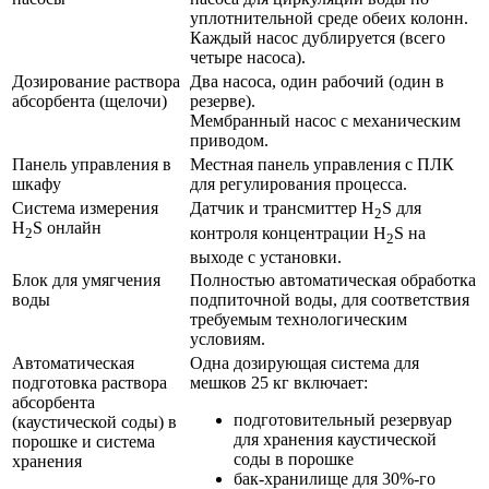
уплотнительной среде обеих колонн.
Каждый насос дублируется (всего
четыре насоса).
Дозирование раствора
Два насоса, один рабочий (один в
абсорбента (щелочи)
резерве).
Мембранный насос с механическим
приводом.
Панель управления в
Местная панель управления с ПЛК
шкафу
для регулирования процесса.
Система измерения
Датчик и трансмиттер H
S для
2
H
S онлайн
контроля концентрации H
S на
2
2
выходе с установки.
Блок для умягчения
Полностью автоматическая обработка
воды
подпиточной воды, для соответствия
требуемым технологическим
условиям.
Автоматическая
Одна дозирующая система для
подготовка раствора
мешков 25 кг включает:
абсорбента
подготовительный резервуар
(каустической соды) в
для хранения каустической
порошке и система
соды в порошке
хранения
бак-хранилище для 30%-го