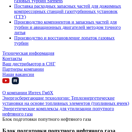
газовых турбин Siemens
Поставка расходных запасных частей для дожимных
компрессорных станций газотурбинных установок
(ГТУ)
Производство компонентов и запасных частей для
турбин и авиационных двигателей методом точного
литья
Производство и восстановление лопаток газовых
турбин
Техническая информация
Контакты
Ваш дистрибьютор в СНГ
Партнеры компании
Наши вакансии
О компании Интех ГмбХ
Энергосберегающие технологии: Теплоэнергетические
установки на основе топливных элементов (топливных ячеек)
Энергетические комплексы для утилизации попутного
нефтяного газа
Блок подготовки попутного нефтяного газа
Блок подготовки
попутного нефтяного
газа