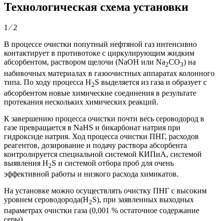
Технологическая схема установки
1 ⁄ 2
В процессе очистки попутный нефтяной газ интенсивно
контактирует в противотоке с циркулирующим жидким
абсорбентом, раствором щелочи (NaOH или Na
CO
) на
2
3
набивочных материалах в газоочистных аппаратах колонного
типа. По ходу процесса H
S выделяется из газа и образует с
2
абсорбентом новые химические соединения в результате
протекания нескольких химических реакций.
К завершению процесса очистки почти весь сероводород в
газе превращается в NaHS и бикарбонат натрия при
гидроксиде натрия. Ход процесса очистки ПНГ, расходов
реагентов, дозирование и подачу раствора абсорбента
контролируется специальной системой КИПиА, системой
выявления H
S и системой отбора проб для очень
2
эффективной работы и низкого расхода химикатов.
На установке можно осуществлять очистку ПНГ с высоким
уровнем сероводорода(H
S), при заявленных выходных
2
параметрах очистки газа (0,001 % остаточное содержание
серы).