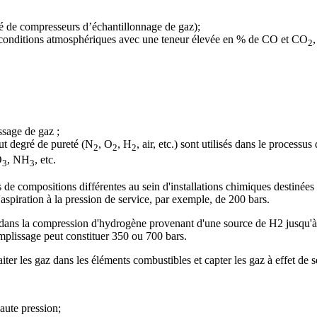
ité de compresseurs d’échantillonnage de gaz);
es conditions atmosphériques avec une teneur élevée en % de СО et СО
2
ssage de gaz ;
ut degré de pureté (N
, O
, H
, air, etc.) sont utilisés dans le process
2
2
2
O
, NH
, etc.
3
3
e compositions différentes au sein d'installations chimiques destinées 
'aspiration à la pression de service, par exemple, de 200 bars.
dans la compression d'hydrogène provenant d'une source de H2 jusqu'à
emplissage peut constituer 350 ou 700 bars.
ter les gaz dans les éléments combustibles et capter les gaz à effet de s
aute pression;