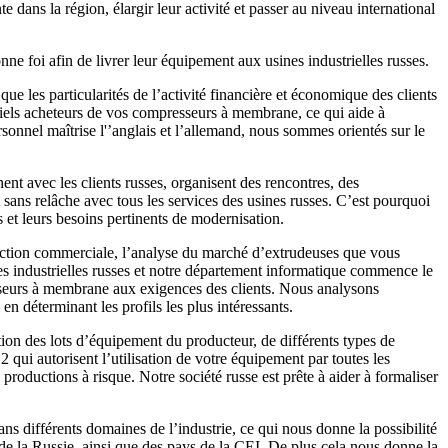
dans la région, élargir leur activité et passer au niveau international
e foi afin de livrer leur équipement aux usines industrielles russes.
que les particularités de l’activité financière et économique des clients
tiels acheteurs de vos compresseurs à membrane, ce qui aide à
sonnel maîtrise l'’anglais et l’allemand, nous sommes orientés sur le
ent avec les clients russes, organisent des rencontres, des
sans relâche avec tous les services des usines russes. C’est pourquoi
s et leurs besoins pertinents de modernisation.
pection commerciale, l’analyse du marché d’extrudeuses que vous
ses industrielles russes et notre département informatique commence le
sseurs à membrane aux exigences des clients. Nous analysons
n déterminant les profils les plus intéressants.
on des lots d’équipement du producteur, de différents types de
ui autorisent l’utilisation de votre équipement par toutes les
roductions à risque. Notre société russe est prête à aider à formaliser
 différents domaines de l’industrie, ce qui nous donne la possibilité
 de la Russie, ainsi que des pays de la CEI. De plus cela nous donne la