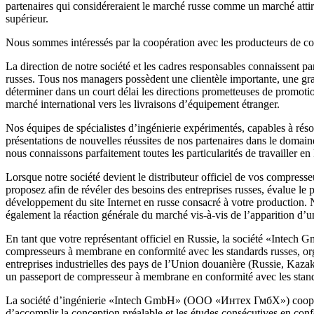
partenaires qui considéreraient le marché russe comme un marché attiran
supérieur.
Nous sommes intéressés par la coopération avec les producteurs de comp
La direction de notre société et les cadres responsables connaissent parf
russes. Tous nos managers possèdent une clientèle importante, une gra
déterminer dans un court délai les directions prometteuses de promotio
marché international vers les livraisons d’équipement étranger.
Nos équipes de spécialistes d’ingénierie expérimentés, capables à résou
présentations de nouvelles réussites de nos partenaires dans le domain
nous connaissons parfaitement toutes les particularités de travailler e
Lorsque notre société devient le distributeur officiel de vos compre
proposez afin de révéler des besoins des entreprises russes, évalue le
développement du site Internet en russe consacré à votre production.
également la réaction générale du marché vis-à-vis de l’apparition d’un
En tant que votre représentant officiel en Russie, la société «Intec
compresseurs à membrane en conformité avec les standards russes, orga
entreprises industrielles des pays de l’Union douanière (Russie, Kazak
un passeport de compresseur à membrane en conformité avec les stand
La société d’ingénierie «Intech GmbH» (ООО «Интех ГмбХ») coopère avec
d’accomplir la conception préalable et les études consécutives en conf