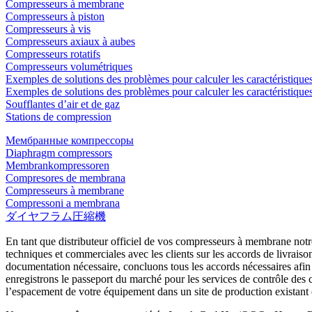
Compresseurs à membrane
Compresseurs à piston
Compresseurs à vis
Compresseurs axiaux à aubes
Compresseurs rotatifs
Compresseurs volumétriques
Exemples de solutions des problèmes pour calculer les caractéristique
Exemples de solutions des problèmes pour calculer les caractéristiques
Soufflantes d’air et de gaz
Stations de compression
Мембранные компрессоры
Diaphragm compressors
Membrankompressoren
Compresores de membrana
Compresseurs à membrane
Compressoni a membrana
ダイヤフラム圧縮機
En tant que distributeur officiel de vos compresseurs à membrane no
techniques et commerciales avec les clients sur les accords de livrais
documentation nécessaire, concluons tous les accords nécessaires afin
enregistrons le passeport du marché pour les services de contrôle des
l’espacement de votre équipement dans un site de production existant o