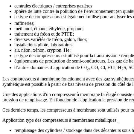
centrales électriques / entreprises gazières
sphère de lutte contre la pollution de l’environnement (en qual
ce type de compresseurs est également utilisé pour analyser l
raffineries;
méthanol, éthane, éthylène, propane;
traitement du fréon et de PTFE;
diverses variétés de fréon, galon, fluor;
installations pilote, laboratoires
air, néon, xénon, crypton, He;
ce type de compresseurs est utilisé pour la transmission / rempli
équipements de production de semi-conducteurs. Les gaz de ha
d’autres domaines d’application de С0
, СО, Cl, HCl, H
S, S
2
2
Les compresseurs à membrane fonctionnent avec des gaz synthétiques d
synthétique est possible à partir de bas niveau de pression du côté de l
Une des applications d'un compresseur à membrane bi-étagé consiste 
pression de remplissage. En fonction de l'application la pression de r
Ces derniers temps, les compresseurs à membrane sont utilisés pour trai
Application type des compresseurs à membranes métalliques:
remplissage des cylindres / stockage dans des décanteurs sous h