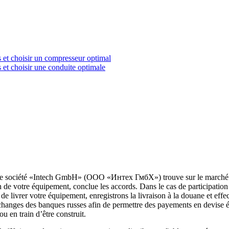
s et choisir un compresseur optimal
 et choisir une conduite optimale
tre société «Intech GmbH» (ООО «Интех ГмбХ») trouve sur le marché le
on de votre équipement, conclue les accords. Dans le cas de participatio
 de livrer votre équipement, enregistrons la livraison à la douane et 
 changes des banques russes afin de permettre des payements en devise é
u en train d’être construit.