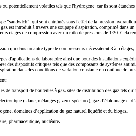
u potentiellement volatiles tels que l'hydrogène, car ils sont étanches 
type "sandwich", qui sont entraînés sous l'effet de la pression hydrau
e gaz est introduit à travers une soupape d'aspiration, comprimé dans u
rs étages de compression avec un ratio de pressions de 1:20. Cela rend
n qui dans un autre type de compresseurs nécessiterait 3 à 5 étages, pe
es d'applications de laboratoire ainsi que pour des installations expéri
librer des dispositifs critiques tels que des composants de systèmes antimi
'aspiration dans des conditions de variation constante ou continue de pr
ent:
 de transport de bouteilles à gaz, sites de distribution des gaz tels qu’
électronique (silane, mélanges gazeux spéciaux), gaz d’étalonnage et d’a
drogène, domaines d’application du gaz naturel liquéfié et du biogaz.
aire, pharmaceutique, nucléaire.