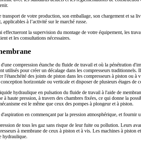
enir.
le transport de votre production, son emballage, son chargement et sa l
t, applicables à l’activité sur le marché russe.
ui effectueront la supervision du montage de votre équipement, les trava
nt et les consultations nécessaires.
 membrane
ne compression étanche du fluide de travail et où la pénétration d'impur
nt utilisés pour créer un décalage dans les compresseurs traditionnels. I
er l'étanchéité des joints de piston dans les compresseurs à piston ou à 
onception horizontale ou verticale et disposer de plusieurs étages de 
liquide hydraulique en pulsation du fluide de travail à l'aide de membra
ue à haute pression, à travers des chambres fixées, ce qui donne la poss
 mécanisme est le même que ceux des pompes à plongeur et à piston.
'aspiration en commençant par la pression atmosphérique, et fournir un
ion de tous les gaz sans risque de leur fuite ou pollution. Leurs avant
mpresseurs à membrane de ceux à piston et à vis. Les machines à piston et
le hydraulique.