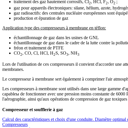
traitement des gaz hautement corrosifs, Cl
, HCl, F
, O
;
2
2
2
gaz pour appareils électroniques: silane, hélium, azote, hydrogè
gaz radioactifs: des centrales nucléaire européennes sont équ
production et épuration de gaz
Application type des compresseurs à membrane en téflon:
échantillonnage de gaz dans les usines de GNL
échantillonnage de gaz dans le cadre de la lutte contre la pollu
fréon et traitement de PTFE
СО
, СО, Cl, HCl, H
S, SO
, NH
2
2
3
3
Lors de l'utilisation de ces compresseurs il convient d'accorder une at
membranes.
Le compresseur à membrane sert également à comprimer l'air atmosphé
Les compresseurs à membrane sont utilisés dans une large gamme d'appl
capableы de fonctionner avec une pression moins constante de 6000 PS
l'aérographie, ainsi qu'aux opérations de compression de gaz toxiques
Compresseur et soufflerie à gaz
Calcul des caractéristiques et choix d'une conduite. Diamètre optimal
Compresseurs