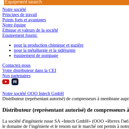
Notre société
Principes de travail
Points forts et avantages
Notre équipe
Ethique et valeurs de la société
Equipement fourni:
pour la production chimique et gazière
pour la métallurgie et la sidérurgie
équipement de pompage
Contactez-nous
Votre distributeur dans la CEI
Nos partenaires
Notre société OOO Intech GmbH
Distributeur (représentant autorisé) de compresseurs à membrane auprès
Distributeur (représentant autorisé) de compresseurs 
La société d'ingénierie russe SA «Intech GmbH» (ООО «Интех ГмбХ») e
le domaine de l’ingénierie et le renom sur le marché ont permis à not