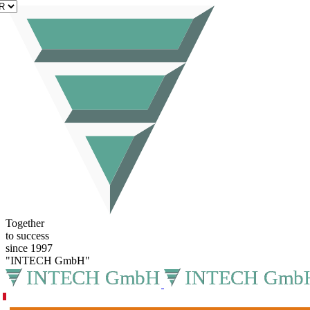
FR
Together
to success
since 1997
"INTECH GmbH"