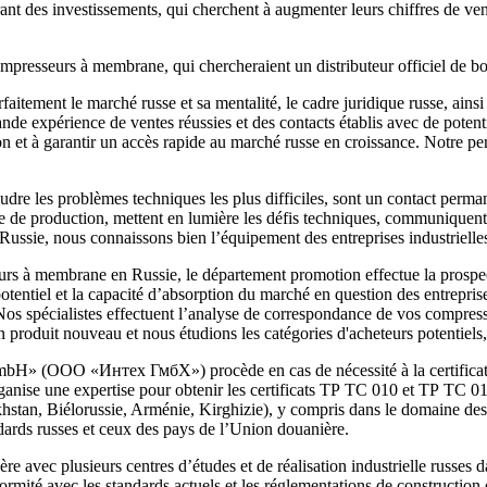
t des investissements, qui cherchent à augmenter leurs chiffres de vente 
resseurs à membrane, qui chercheraient un distributeur officiel de bonn
aitement le marché russe et sa mentalité, le cadre juridique russe, ainsi 
nde expérience de ventes réussies et des contacts établis avec de poten
n et à garantir un accès rapide au marché russe en croissance. Notre per
dre les problèmes techniques les plus difficiles, sont un contact perman
e de production, mettent en lumière les défis techniques, communiquent 
n Russie, nous connaissons bien l’équipement des entreprises industrielle
sseurs à membrane en Russie, le département promotion effectue la pros
 potentiel et la capacité d’absorption du marché en question des entrepri
 Nos spécialistes effectuent l’analyse de correspondance de vos compre
 produit nouveau et nous étudions les catégories d'acheteurs potentiels, e
h GmbH» (ООО «Интех ГмбХ») procède en cas de nécessité à la certificati
nise une expertise pour obtenir les certificats ТР ТС 010 et ТР ТС 012 q
hstan, Biélorussie, Arménie, Kirghizie), y compris dans le domaine des p
ards russes et ceux des pays de l’Union douanière.
 plusieurs centres d’études et de réalisation industrielle russes dans
ormité avec les standards actuels et les réglementations de construction