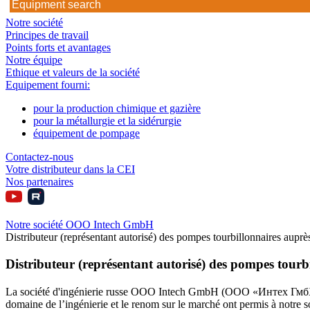
Notre société
Principes de travail
Points forts et avantages
Notre équipe
Ethique et valeurs de la société
Equipement fourni:
pour la production chimique et gazière
pour la métallurgie et la sidérurgie
équipement de pompage
Contactez-nous
Votre distributeur dans la CEI
Nos partenaires
Notre société OOO Intech GmbH
Distributeur (représentant autorisé) des pompes tourbillonnaires auprès 
Distributeur (représentant autorisé) des pompes tourbil
La société d'ingénierie russe ООО Intech GmbH (ООО «Интех ГмбХ») es
domaine de l’ingénierie et le renom sur le marché ont permis à notre 