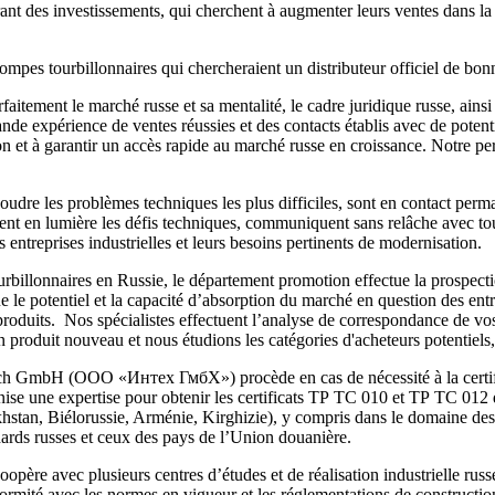
t des investissements, qui cherchent à augmenter leurs ventes dans la ré
pes tourbillonnaires qui chercheraient un distributeur officiel de bonne 
aitement le marché russe et sa mentalité, le cadre juridique russe, ainsi 
de expérience de ventes réussies et des contacts établis avec de potent
n et à garantir un accès rapide au marché russe en croissance. Notre per
udre les problèmes techniques les plus difficiles, sont en contact perma
ettent en lumière les défis techniques, communiquent sans relâche avec t
 entreprises industrielles et leurs besoins pertinents de modernisation.
tourbillonnaires en Russie, le département promotion effectue la prospe
e le potentiel et la capacité d’absorption du marché en question des entr
roduits. Nos spécialistes effectuent l’analyse de correspondance de vo
 produit nouveau et nous étudions les catégories d'acheteurs potentiels, e
tech GmbH (ООО «Интех ГмбХ») procède en cas de nécessité à la certifi
ise une expertise pour obtenir les certificats ТР ТС 010 et ТР ТС 012 qu
hstan, Biélorussie, Arménie, Kirghizie), y compris dans le domaine des p
ards russes et ceux des pays de l’Union douanière.
avec plusieurs centres d’études et de réalisation industrielle russes
ormité avec les normes en vigueur et les réglementations de constructio