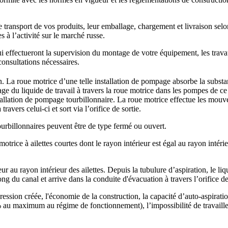
e transport de vos produits, leur emballage, chargement et livraison se
es à l’activité sur le marché russe.
ui effectueront la supervision du montage de votre équipement, les trav
 consultations nécessaires.
. La roue motrice d’une telle installation de pompage absorbe la substa
ge du liquide de travail à travers la roue motrice dans les pompes de ce 
installation de pompage tourbillonnaire. La roue motrice effectue les mouv
avers celui-ci et sort via l’orifice de sortie.
ourbillonnaires peuvent être de type fermé ou ouvert.
rice à ailettes courtes dont le rayon intérieur est égal au rayon intérieu
r au rayon intérieur des ailettes. Depuis la tubulure d’aspiration, le liqu
long du canal et arrive dans la conduite d'évacuation à travers l’orifice d
ssion créée, l'économie de la construction, la capacité d’auto-aspiration
% au maximum au régime de fonctionnement), l’impossibilité de travailler