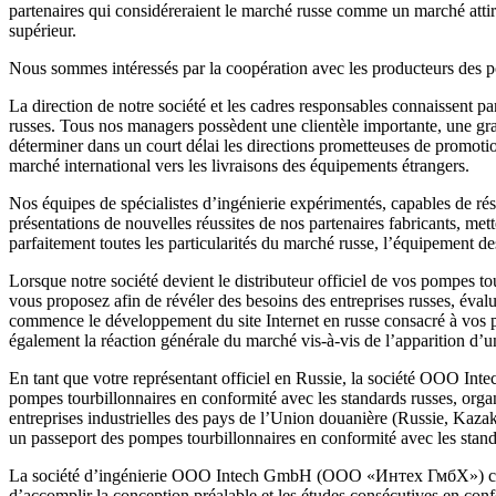
partenaires qui considéreraient le marché russe comme un marché attiran
supérieur.
Nous sommes intéressés par la coopération avec les producteurs des pom
La direction de notre société et les cadres responsables connaissent parf
russes. Tous nos managers possèdent une clientèle importante, une gran
déterminer dans un court délai les directions prometteuses de promotio
marché international vers les livraisons des équipements étrangers.
Nos équipes de spécialistes d’ingénierie expérimentés, capables de réso
présentations de nouvelles réussites de nos partenaires fabricants, m
parfaitement toutes les particularités du marché russe, l’équipement des
Lorsque notre société devient le distributeur officiel de vos pompes 
vous proposez afin de révéler des besoins des entreprises russes, évalu
commence le développement du site Internet en russe consacré à vos p
également la réaction générale du marché vis-à-vis de l’apparition d’un
En tant que votre représentant officiel en Russie, la société ООО In
pompes tourbillonnaires en conformité avec les standards russes, organ
entreprises industrielles des pays de l’Union douanière (Russie, Kazak
un passeport des pompes tourbillonnaires en conformité avec les stand
La société d’ingénierie OOO Intech GmbH (ООО «Интех ГмбХ») coopère 
d’accomplir la conception préalable et les études consécutives en conf