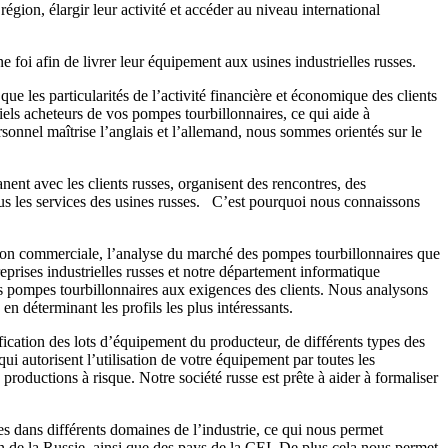
gion, élargir leur activité et accéder au niveau international
foi afin de livrer leur équipement aux usines industrielles russes.
que les particularités de l’activité financière et économique des clients
iels acheteurs de vos pompes tourbillonnaires, ce qui aide à
sonnel maîtrise l’anglais et l’allemand, nous sommes orientés sur le
nent avec les clients russes, organisent des rencontres, des
ous les services des usines russes. C’est pourquoi nous connaissons
ction commerciale, l’analyse du marché des pompes tourbillonnaires que
eprises industrielles russes et notre département informatique
s pompes tourbillonnaires aux exigences des clients. Nous analysons
n déterminant les profils les plus intéressants.
cation des lots d’équipement du producteur, de différents types des
i autorisent l’utilisation de votre équipement par toutes les
roductions à risque. Notre société russe est prête à aider à formaliser
 dans différents domaines de l’industrie, ce qui nous permet
n de la Russie, ainsi que des pays de la CEI. De plus cela nous permet