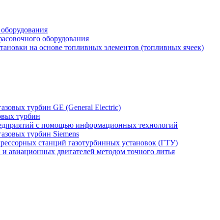
 оборудования
фасовочного оборудования
тановки на основе топливных элементов (топливных ячеек)
зовых турбин GE (General Electric)
овых турбин
едприятий с помощью информационных технологий
газовых турбин Siemens
прессорных станций газотурбинных установок (ГТУ)
н и авиационных двигателей методом точного литья