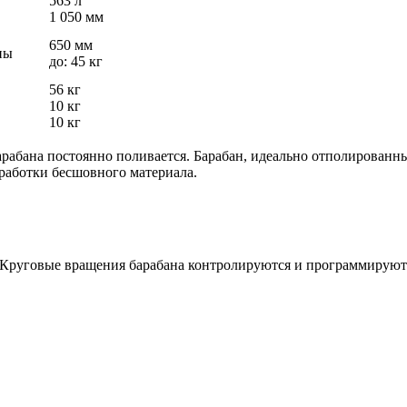
563 л
1 050 мм
650 мм
ны
до: 45 кг
56 кг
10 кг
10 кг
арабана постоянно поливается. Барабан, идеально отполированны
бработки бесшовного материала.
Круговые вращения барабана контролируются и программируютс