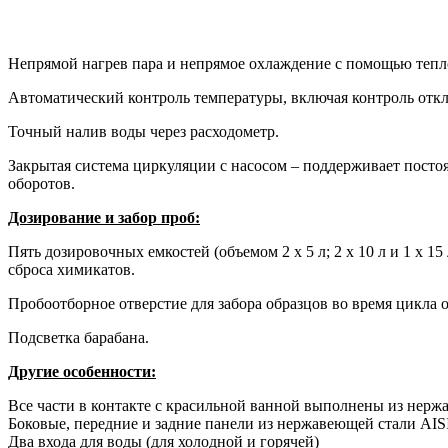
Непрямой нагрев пара и непрямое охлаждение с помощью тепло
Автоматический контроль температуры, включая контроль откл
Точный налив воды через расходометр.
Закрытая система циркуляции с насосом – поддерживает пост
оборотов.
Дозирование и забор проб:
Пять дозировочных емкостей (объемом 2 x 5 л; 2 x 10 л и 1 x
сброса химикатов.
Пробоотборное отверстие для забора образцов во время цикла 
Подсветка барабана.
Другие особенности:
Все части в контакте с красильной ванной выполнены из нержа
Боковые, передние и задние панели из нержавеющей стали AIS
Два входа для воды (для холодной и горячей)