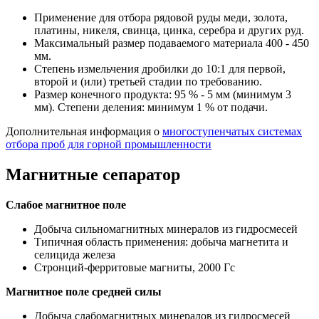
Применение для отбора рядовой руды меди, золота,
платины, никеля, свинца, цинка, серебра и других руд.
Максимальный размер подаваемого материала 400 - 450
мм.
Степень измельчения дробилки до 10:1 для первой,
второй и (или) третьей стадии по требованию.
Размер конечного продукта: 95 % - 5 мм (минимум 3
мм). Степени деления: минимум 1 % от подачи.
Дополнительная информация о
многоступенчатых системах
отбора проб для горной промышленности
Магнитные сепаратор
Слабое магнитное поле
Добыча сильномагнитных минералов из гидросмесей
Типичная область применения: добыча магнетита и
селицида железа
Стронций-ферритовые магниты, 2000 Гс
Магнитное поле средней силы
Добыча слабомагнитных минералов из гидросмесей