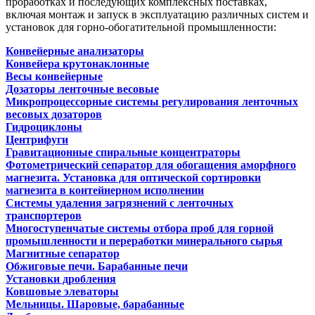
проработках и последующих комплексных поставках,
включая монтаж и запуск в эксплуатацию различных систем и
установок для горно-обогатительной промышленности:
Конвейерные анализаторы
Конвейера крутонаклонные
Весы конвейерные
Дозаторы ленточные весовые
Микропроцессорные системы регулирования ленточных
весовых дозаторов
Гидроциклоны
Центрифуги
Гравитационные спиральные концентраторы
Фотометрический сепаратор для обогащения аморфного
магнезита. Установка для оптической сортировки
магнезита в контейнерном исполнении
Системы удаления загрязнений с ленточных
транспортеров
Многоступенчатые системы отбора проб для горной
промышленности и переработки минерального сырья
Магнитные сепаратор
Обжиговые печи. Барабанные печи
Установки дробления
Ковшовые элеваторы
Мельницы. Шаровые, барабанные