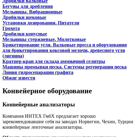
Дробилки валковые
Бегуны для дробления
Мельницы. Вибрационные
Дробилки щековые
Установки дозирования. Питатели
Грохота
Дробилки конусные
Мельницы стержневые. Молотковые
Брикетирование угля. Валковые пресса и оборудования
для брикетирования коксовой мелочи, древесного угля
(лигнина)
Кратцер-кран для склада аммиачной селитры
Машины промывки песка. Системы регенерации песка
Линия гидросепарации графита
Обжиг извести
Конвейерное оборудование
Конвейерные анализаторы
Компания ИНТЕХ ГмбХ предлагает хорошо
зарекомендовавшие себя на заводах Норвегии, Чехии, Турции
конвейерные ленточные анализаторы.