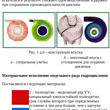
искателя и в результате снижают производственные издержки
при сохранении производительности циклона
Рис. 1 а,б – конструкция впуска:
б – ленточный впуск с
а – спиральная улитка
утолщением для создания
давления.
Материальное исполнение модельного ряда гидроциклонов
Поставляются следующие материалы:
2 – полиуретан - модельный ряд VV;
специальный износостойкий полиуретан,
срок службы которого при определенных
условиях в три раза больше, чем у каучука
3 – каучук (толщиной 15 мм) – модельный ряд