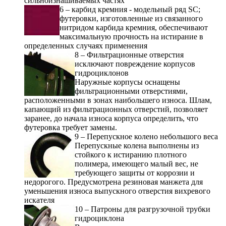
сильноизнашиваемых частях
6 – карбид кремния - модельный ряд SC;
футеровки, изготовленные из связанного
нитридом карбида кремния, обеспечивают
максимальную прочность на истирание в
определенных случаях применения
8 – Фильтрационные отверстия
исключают повреждение корпусов
гидроциклонов
Наружные корпусы оснащены
фильтрационными отверстиями,
расположенными в зонах наибольшего износа. Шлам,
капающий из фильтрационных отверстий, позволяет
заранее, до начала износа корпуса определить, что
футеровка требует замены.
9 – Перепускное колено небольшого веса
Перепускные колена выполнены из
стойкого к истиранию плотного
полимера, имеющего малый вес, не
требующего защиты от коррозии и
недорогого. Предусмотрена резиновая манжета для
уменьшения износа выпускного отверстия вихревого
искателя
10 – Патроны для разгрузочной трубки
гидроциклона