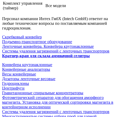
Комплект управления
Все модели
(таймер)
Персонал компании Интех ГмбХ (Intech GmbH) ответит на
любые технические вопросы по поставляемым компанией
гидроциклонам.
Скребковый конвейер
Подъемно-транспортное оборудование
Ленточные конвейера. Конвейера крутонаклонные
Системы удаления загрязнений с ленточных транспортеров
Кратцер-кран для склада аммиачной селитры
Конвейера крутонаклонные
Конвейерные анализаторы
Весы конвейерные
Дозаторы ленточные весовые
Гидроциклоны
Центрифуги
Гравитационные спиральные концентраторы
Фотометрический сепаратор для обогащения аморфного
магнезита. Установка для оптической сортировки магнезита в
контейнерном исполнении
Системы удаления загрязнений с ленточных транспортеров
Многоступенчатые системы отбора проб для горной