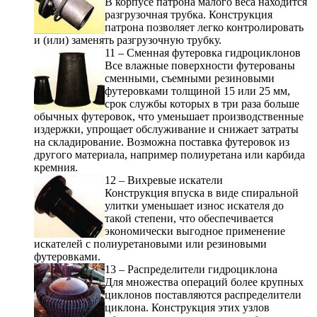
В корпусе патрона малого веса находится
разгрузочная трубка. Конструкция
патрона позволяет легко контролировать
и (или) заменять разгрузочную трубку.
11 – Сменная футеровка гидроциклонов
Все влажные поверхности футерованы
сменными, съемными резиновыми
футеровками толщиной 15 или 25 мм,
срок службы которых в три раза больше
обычных футеровок, что уменьшает производственные
издержки, упрощает обслуживание и снижает затраты
на складирование. Возможна поставка футеровок из
другого материала, например полиуретана или карбида
кремния.
12 – Вихревые искатели
Конструкция впуска в виде спиральной
улитки уменьшает износ искателя до
такой степени, что обеспечивается
экономически выгодное применение
искателей с полиуретановыми или резиновыми
футеровками.
13 – Распределители гидроциклона
Для множества операций более крупных
циклонов поставляются распределители
циклона. Конструкция этих узлов