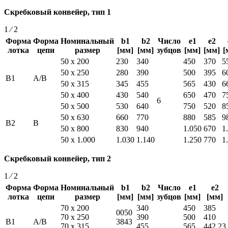
Скребковый конвейер, тип 1
1 ⁄ 2
Форма
Форма
Номинальный
b1
b2
Число
e1
e2
лотка
цепи
размер
[мм]
[мм]
зубцов
[мм]
[мм]
[
50 x 200
230
340
450
370
5
50 x 250
280
390
500
395
6
B1
A/B
50 x 315
345
455
565
430
6
50 x 400
430
540
650
470
7
6
50 x 500
530
640
750
520
8
50 x 630
660
770
880
585
9
B2
B
50 x 800
830
940
1.050
670
1
50 x 1.000
1.030
1.140
1.250
770
1
Скребковый конвейер, тип 2
1 ⁄ 2
Форма
Форма
Номинальный
b1
b2
Число
e1
e2
лотка
цепи
размер
[мм]
[мм]
зубцов
[мм]
[мм]
70 х 200
340
450
385
0050
70 х 250
390
500
410
B1
A/B
3843
70 х 315
455
565
442,23