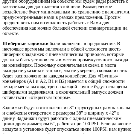
другим оборудованием на объекте; мы будем рады работать с
заказчиком для достижения этой цели. Коммерческое
воздействие будет минимальным по сравнению с вариантами,
предусмотренными нами в рамках предложения. Просим
предоставить нам возможность работать с Вами для
обеспечения как можно большей степени стандартизации на
объекте.
Шиберные задвижки
были включены в предложение. В
настоящее время мы включили в общей сложности шесть
шиберных задвижек с пневматическим приводом, которые
должны быть установлены в местах промежуточного выхода
на конвейерах. Поскольку окончательная схема и места
выхода не указаны в запросе, мы не уверены, сколько из них
будет расположено на каждом конвейере. Для «Группы»
конвейеров (A1 и A2, B1 и B2) имеется в общей сложности
четыре места выхода, три на каждой группе будут оснащены
шиберными задвижками, а окончательный выпуск должен
оставаться с «открытым торцом».
Задвижки будут изготовлены из 8" структурных рамок канала
и снабжены отверстием с размером 38" в ширину х 42" в
длину. Задвижки будут работать с одним пневматическим
цилиндром диаметром 6", работая при 100 PSI. Если давление
воздуха в установке будет опускаться ниже 100PSI, нам нужно