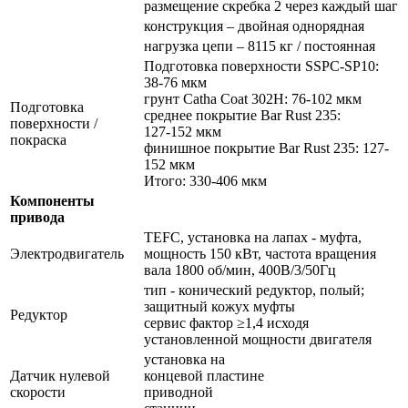
размещение скребка 2 через каждый шаг
конструкция – двойная однорядная
нагрузка цепи – 8115 кг / постоянная
Подготовка поверхности SSPC-SP10:
38-76 мкм
грунт Catha Coat 302H: 76-102 мкм
Подготовка
среднее покрытие Bar Rust 235:
поверхности /
127-152 мкм
покраска
финишное покрытие Bar Rust 235: 127-
152 мкм
Итого: 330-406 мкм
Компоненты
привода
TEFC, установка на лапах - муфта,
Электродвигатель
мощность 150 кВт, частота вращения
вала 1800 об/мин, 400В/3/50Гц
тип - конический редуктор, полый;
защитный кожух муфты
Редуктор
сервис фактор ≥1,4 исходя
установленной мощности двигателя
установка на
Датчик нулевой
концевой пластине
скорости
приводной