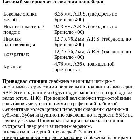
Базовый материал изготовления конвейера:
Боковые стенки
6,35 мм, A.R.S. (твёрдость по
желоба:
Бринелю 400)
Нижняя пластина /
9,53 мм, A.R.S. (твёрдость по
поддон:
Бринелю 400)
Нижняя
12,7 x 76,2 мм, A.R.S. (твёрдость по
направляющая:
Бринелю 400)
12,7 x 76,2 мм, A.R.S. (твёрдость по
Возвратная:
Бринелю 400)
4,76 мм, A36 с повышенной
Крышка:
прочностью
Приводная станция
снабжена внешними четырьмя
опорными сферическими роликовыми подшипниками серии
SAF. Эти подшипники будут поддерживаться на приводных
валах (сталь 4140). Приводной вал снабжен термостойкими
сальниковыми уплотнениями с графитовой набивкой.
Сегментные колеса цепной передачи снабжены сменными
зубьями. Зубья индукционно закалены до твердости 55Rc на
глубину 2-3 мм. Приводная станция снабжена откидной
смотровой дверцей и защитным экраном,
высокотемпературной прокладкой. Защитные
откидывающиеся концевые заслонки
снабжены шарнирами