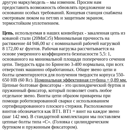
другую марку/модель – мы изменим. Просим нам
предоставить возможность обновлять предложение на
основании особых требований. Концевая станция снабжена
смотровым люком на петлях и защитным экраном,
термостойким уплотнением.
Цепь
, используемая в наших конвейерах - закаленная цепь из
кованой стали (20MnCr5) Минимальная прочность на
растяжение 44 946,00 кг с номинальной рабочей нагрузкой
8 172,00 кг фунтов. Рабочая нагрузка рассчитывается на
основе умеренного коэффициента безопасности 5,5: 1,
основанного на минимальной площади поперечного сечения
цепи. Твердость ядра по Бринелю 3-400 нормальна, при всех
отверстиях машинно обработанных. Общее звено цепи и
болты цементируются для получения твердости корпуса 550-
650 HB (60 Rc).
Номинальная эффективная глубина = 0,89 мм.
Цепные болтовые фиксаторы - это цилиндрический буртик и
пружинный фиксатор, который позволяет снять любое
отдельное звено. Винты цепи образом приварены при
помощи роботизированной сварки с использованием
сертифицированного плоского стержня. Расположение
винтов обозначается как BT1. BT1 = винт на каждое звено
(шаг 142 мм). В стандартной комплектации мы поставляем
цепные болты типа «С». (Головка с цилиндрическим
буртиком и пружинным фиксатором).