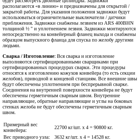
будет рассмотреть двойные цилиндры. Задвижки
располагаются «в линию» и предназначены для открытой /
закрытой работы. Для указания положения задвижки будут
использоваться ограничительные выключатели / датчики
приближения. Задвижки снабжены лезвием из ARS 400BHN
толщиной ½ " и уплотнением лезвия. Задвижки монтируются
непосредственно на конвейерный фланец выхода и снабжены
образцом выпускного фланца для спуска по желобу другими
людьми.
Сварка / Изготовление
: Вся сварка и изготовление
выполняются сертифицированными сварщиками при
сертифицированных процедурах сварки. Эти процедуры
относятся к изготовлению кожухов конвейера (то есть секции
желобов), приводной и концевой станциям. Все внешние швы
будут обеспечены уплотнением при беспрерывной сварке.
Соединения на внутренней поверхности конвейера не будут
обеспечены герметичным сварным швом. Внутренние
направляющие, обратные направляющие и углы на боковых
стенках желоба не будут обеспечены герметичным сварным
швом.
Примерный вес
22700 кг/шт. x 4 = 90800 кг.
конвейера:
Вес приводного узла:
3632 кг/шт. x 4 = 14528 кг.