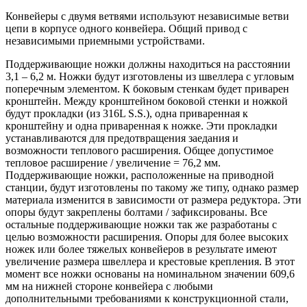
Конвейеры с двумя ветвями используют независимые ветви
цепи в корпусе одного конвейера. Общий привод с
независимыми приемными устройствами.
Поддерживающие ножки должны находиться на расстоянии
3,1 – 6,2 м. Ножки будут изготовлены из швеллера с угловым
поперечным элементом. К боковым стенкам будет приварен
кронштейн. Между кронштейном боковой стенки и ножкой
будут прокладки (из 316L S.S.), одна приваренная к
кронштейну и одна приваренная к ножке. Эти прокладки
устанавливаются для предотвращения заедания и
возможности теплового расширения. Общее допустимое
тепловое расширение / увеличение = 76,2 мм.
Поддерживающие ножки, расположенные на приводной
станции, будут изготовлены по такому же типу, однако размер
материала изменится в зависимости от размера редуктора. Эти
опоры будут закреплены болтами / зафиксированы. Все
остальные поддерживающие ножки так же разработаны с
целью возможности расширения. Опоры для более высоких
ножек или более тяжелых конвейеров в результате имеют
увеличение размера швеллера и крестовые крепления. В этот
момент все ножки основаны на номинальном значении 609,6
мм на нижней стороне конвейера с любыми
дополнительными требованиями к конструкционной стали,