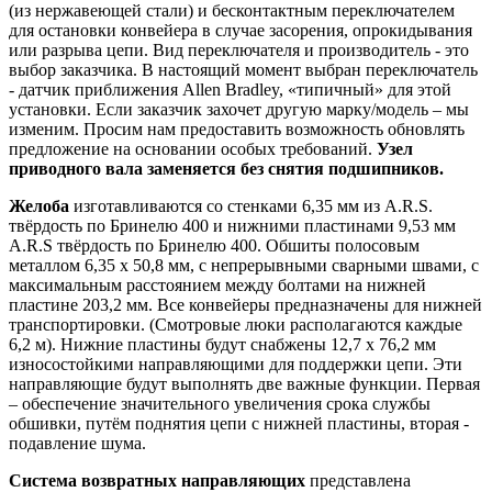
(из нержавеющей стали) и бесконтактным переключателем
для остановки конвейера в случае засорения, опрокидывания
или разрыва цепи. Вид переключателя и производитель - это
выбор заказчика. В настоящий момент выбран переключатель
- датчик приближения Allen Bradley, «типичный» для этой
установки. Если заказчик захочет другую марку/модель – мы
изменим. Просим нам предоставить возможность обновлять
предложение на основании особых требований.
Узел
приводного вала заменяется без снятия подшипников.
Желоба
изготавливаются со стенками 6,35 мм из A.R.S.
твёрдость по Бринелю 400 и нижними пластинами 9,53 мм
A.R.S твёрдость по Бринелю 400. Обшиты полосовым
металлом 6,35 x 50,8 мм, с непрерывными сварными швами, с
максимальным расстоянием между болтами на нижней
пластине 203,2 мм. Все конвейеры предназначены для нижней
транспортировки. (Смотровые люки располагаются каждые
6,2 м). Нижние пластины будут снабжены 12,7 x 76,2 мм
износостойкими направляющими для поддержки цепи. Эти
направляющие будут выполнять две важные функции. Первая
– обеспечение значительного увеличения срока службы
обшивки, путём поднятия цепи с нижней пластины, вторая -
подавление шума.
Система возвратных направляющих
представлена