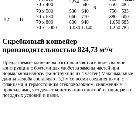
2234
70 х 400
540
650
485
6
70 х 500
530
640
750
535
70 х 630
660
770
880
600
B2
B
70 х 800
830
940
1.050
685
70 х 1.000
1.030
1.140
1.250
785
Скребковый конвейер
производительностью 824,73 м³/ч
Предлагаемые конвейеры изготавливаются в виде сварной
конструкции с болтами для удобства замены частей при
нормальном износе. (Конструкция из 4 частей) Максимальные
длины желоба составляют 3,1 м со всеми соединениями, с
фланцами и термостойким стекловолокном, снабженным
прокладками, что делает конструкцию плотной и защищает от
погодных условий и пыли.