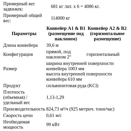
Примерный вес
681 кг /шт. x 6 = 4086 кг.
задвижек:
Примерный общий
114000 кг
вес:
Конвейер A1 & B1
Конвейер A2 & B2
Параметры
(размещение под
(горизонтальное
наклоном)
размещение)
Длина конвейера
39,6 м
прямой, под
Конфигурация
горизонтальный
наклоном 2°
ширина внутренней поверхности
Размер
конвейера 1003 мм
высота внутренней поверхности
конвейера 610 мм
Продукт
сильвинитовая руда (KCl)
Плотность
(объемная) /
1,13-1,29
удельный вес
Производительность
824,73 м³/ч (925 метрич. тонн/час)
Скорость цепи
0,61 м/с
Необходимая
99 кВт
мощность