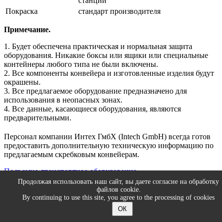
станции
Покраска
стандарт производителя
Примечание.
1. Будет обеспечена практическая и нормальная защита
оборудования. Никакие боксы или ящики или специальные
контейнеры любого типа не были включены.
2. Все компоненты конвейера и изготовленные изделия будут
окрашены.
3. Все предлагаемое оборудование предназначено для
использования в неопасных зонах.
4. Все данные, касающиеся оборудования, являются
предварительными.
Персонал компании Интех ГмбХ (Intech GmbH) всегда готов
предоставить дополнительную техническую информацию по
предлагаемым скребковым конвейерам.
Подъемно-транспортное оборудование
Ленточные конвейера. Конвейера крутонаклонные
Продолжая использовать наш сайт, вы даете согласие на обработку
Системы удаления загрязнений с ленточных транспортеров
файлов cookie.
By continuing to use this site, you agree to the processing of cookies
© 2026 ИНТЕХ ГмбХ
ОК
Карта сайта