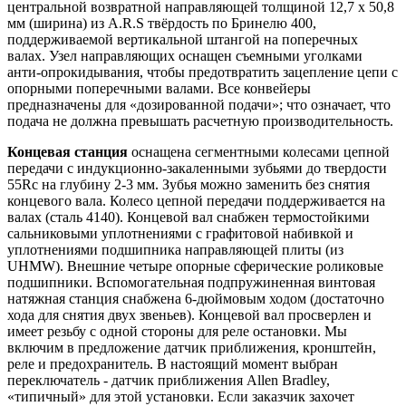
центральной возвратной направляющей толщиной 12,7 x 50,8
мм (ширина) из A.R.S твёрдость по Бринелю 400,
поддерживаемой вертикальной штангой на поперечных
валах. Узел направляющих оснащен съемными уголками
анти-опрокидывания, чтобы предотвратить зацепление цепи с
опорными поперечными валами. Все конвейеры
предназначены для «дозированной подачи»; что означает, что
подача не должна превышать расчетную производительность.
Концевая станция
оснащена сегментными колесами цепной
передачи с индукционно-закаленными зубьями до твердости
55Rc на глубину 2-3 мм. Зубья можно заменить без снятия
концевого вала. Колесо цепной передачи поддерживается на
валах (сталь 4140). Концевой вал снабжен термостойкими
сальниковыми уплотнениями с графитовой набивкой и
уплотнениями подшипника направляющей плиты (из
UHMW). Внешние четыре опорные сферические роликовые
подшипники. Вспомогательная подпружиненная винтовая
натяжная станция снабжена 6-дюймовым ходом (достаточно
хода для снятия двух звеньев). Концевой вал просверлен и
имеет резьбу с одной стороны для реле остановки. Мы
включим в предложение датчик приближения, кронштейн,
реле и предохранитель. В настоящий момент выбран
переключатель - датчик приближения Allen Bradley,
«типичный» для этой установки. Если заказчик захочет