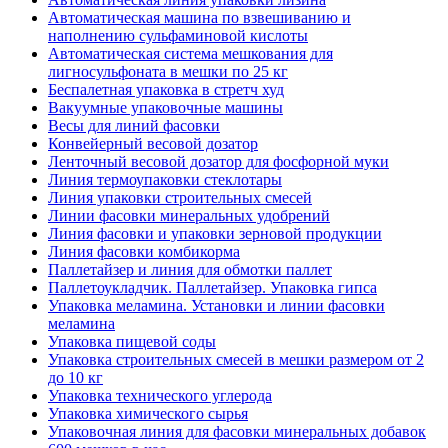
Автоматическая машина по взвешиванию и
наполнению сульфаминовой кислоты
Автоматическая система мешкования для
лигносульфоната в мешки по 25 кг
Беспалетная упаковка в стретч худ
Вакуумные упаковочные машины
Весы для линий фасовки
Конвейерный весовой дозатор
Ленточный весовой дозатор для фосфорной муки
Линия термоупаковки стеклотары
Линия упаковки строительных смесей
Линии фасовки минеральных удобрений
Линия фасовки и упаковки зерновой продукции
Линия фасовки комбикорма
Паллетайзер и линия для обмотки паллет
Паллетоукладчик. Паллетайзер. Упаковка гипса
Упаковка меламина. Установки и линии фасовки
меламина
Упаковка пищевой соды
Упаковка строительных смесей в мешки размером от 2
до 10 кг
Упаковка технического углерода
Упаковка химического сырья
Упаковочная линия для фасовки минеральных добавок