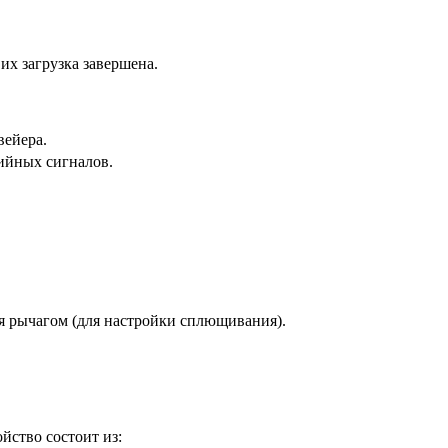
х загрузка завершена.
вейера.
ийных сигналов.
я рычагом (для настройки сплющивания).
йство состоит из: