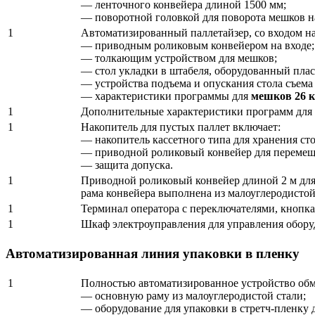
— ленточного конвейера длиной 1500 мм;
— поворотной головкой для поворота мешков на 
1
Автоматизированный паллетайзер, со входом на
— приводным роликовым конвейером на входе;
— толкающим устройством для мешков;
— стол укладки в штабеля, оборудованный пла
— устройства подъема и опускания стола съема 
— характеристики программы для
мешков 26 к
1
Дополнительные характеристики программ для
1
Накопитель для пустых паллет включает:
— накопитель кассетного типа для хранения сто
— приводной роликовый конвейер для перемеще
— защита допуска.
1
Приводной роликовый конвейер длиной 2 м для
рама конвейера выполнена из малоуглеродистой
1
Терминал оператора с переключателями, кнопк
1
Шкаф электроуправления для управления обору
Автоматизированная линия упаковки в пленку
1
Полностью автоматизированное устройство обмот
— основную раму из малоуглеродистой стали;
— оборудование для упаковки в стретч-пленку 