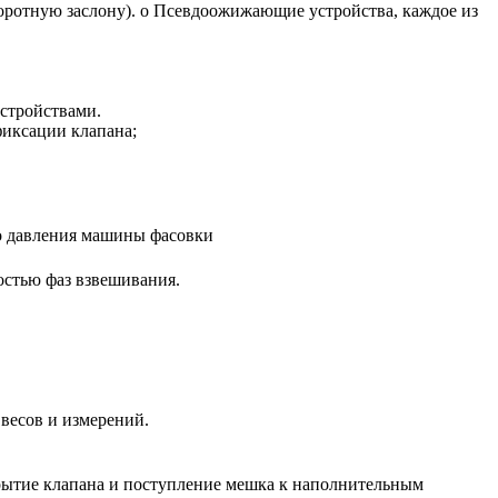
воротную заслону). o Псевдоожижающие устройства, каждое из
стройствами.
иксации клапана;
го давления машины фасовки
остью фаз взвешивания.
весов и измерений.
рытие клапана и поступление мешка к наполнительным