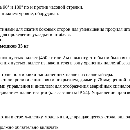
90° и 180° по и против часовой стрелки.
 нижнем уровне, оборудован:
стинами для сжатия боковых сторон для уменьшения профиля шт
для проведения укладки в штабеля.
г
.
мешков 35 кг
.
пок пустых паллет (450 кг или 2 м в высоту, что бы ни было выш
ния пустых паллет из накопителя в зону хранения паллетайзер
 транспортировки наполненных паллет из паллетайзера.
 стали; ролики с цинковым покрытием, диаметр 76 мм; цепной п
ами управления и дисплеем для отображения аварийных сигнало
дованием паллетизации (класс защиты IP 54). Управление про
ки в стретч-пленку, модель в виде вращающегося стола, включа
должно обязательно включать: