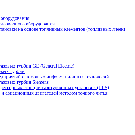
 оборудования
фасовочного оборудования
тановки на основе топливных элементов (топливных ячеек)
зовых турбин GE (General Electric)
овых турбин
едприятий с помощью информационных технологий
газовых турбин Siemens
прессорных станций газотурбинных установок (ГТУ)
н и авиационных двигателей методом точного литья