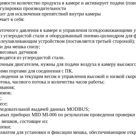
димости количество продукта в камере и активирует подачи (по
егулировки производительности
ит для исключения препятствий внутри камеры
ает в себя:
ыточного давления в камере и управления псевдоожижающими у
 углеродистой стали и оборудованный пневмо-цилиндром для ф
еулавливающим устройством (поставляется третьей стороной);
и дна мешка снизу;
весовых датчиков
одятся из углеродистой стали.
венным двигателем, нужны для подачи воздуха в камеру высоко
ими портами для соединения с ПК.
людения за текущим весом и управления высокой и низкой скор
ока, часового потока и количества часов работы;
ивания;
имов;
;
есе;
оследовательной выдачей данных MODBUS;
ных приборах MID MI-006 по результатам проведения проверки 
мешков, состоящее из:
опки;
захватом для установки и фиксации мешка, обеспечивающим отк