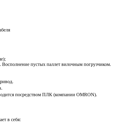
абеля
е);
а. Восполнение пустых паллет вилочным погрузчиком.
ривод.
в.
изводится посредством ПЛК (компании OMRON).
ет в себя: