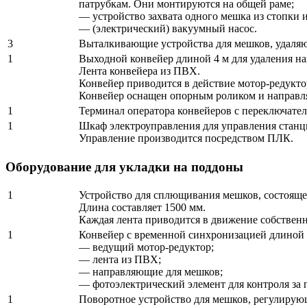
патрубкам. Они монтируются на общей раме;
— устройство захвата одного мешка из стопки и
— (электрический) вакуумный насос.
3
Выталкивающие устройства для мешков, удаляю
1
Выходной конвейер длиной 4 м для удаления н
Лента конвейера из ПВХ.
Конвейер приводится в действие мотор-редукто
Конвейер оснащен опорным роликом и направля
1
Терминал оператора конвейеров с переключате
1
Шкаф электроуправления для управления станци
Управление производится посредством ПЛК.
Оборудование для укладки на поддоны
1
Устройство для сплющивания мешков, состоящее
Длина составляет 1500 мм.
Каждая лента приводится в движение собственн
1
Конвейер с временной синхронизацией длиной 
— ведущий мотор-редуктор;
— лента из ПВХ;
— направляющие для мешков;
— фотоэлектрический элемент для контроля за 
1
Поворотное устройство для мешков, регулирующ