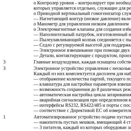
o Контролер уровня – контролирует при необхо
которых управляется отдельно, служащие для р
o Приводной вертикальный гомогенизатор служ
— Нагнетающий контур (низкое давление) включ
o Манометр для управления низким давлением
o Электромагнитные клапаны для создания изб
— Наполнительный патрубок, изготовленный из
— Пылеулавливающий колпак соединяется с пыл
— Седло с регулируемой высотой для поддержк
— Электронное взвешивание при помощи двух 
— Детали, контактирующие с продуктом, произв
3
Главные воздуходувки, каждая оснащена собст
3
Электронное устройство управления с нескольк
Каждый из них комплектуется дисплеем для наб
— отображение количества партий, текущего пот
— клавиатура для настройки параметров взвеш
— возможность сохранения до 8 различных реж
— автоматическая настройка цикла затаривания
— аварийная сигнализация при определенном в
— интерфейсы RS232, RS422/485 и порты с п
— соответствие с Директивой ЕС об измеритель
1
Автоматизированное устройство подачи пустых 
— накопитель пустых мешков, вмещающий 4 ст
— 3 питателя, каждый из которых оборудован 