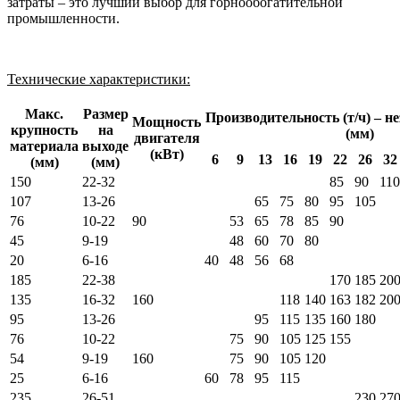
затраты – это лучший выбор для горнообогатительной
промышленности.
Технические характеристики:
Макс.
Размер
Производительность (т/ч) – 
Мощность
крупность
на
(мм)
двигателя
материала
выходе
(кВт)
6
9
13
16
19
22
26
32
(мм)
(мм)
150
22-32
85
90
110
107
13-26
65
75
80
95
105
76
10-22
90
53
65
78
85
90
45
9-19
48
60
70
80
20
6-16
40
48
56
68
185
22-38
170
185
20
135
16-32
160
118
140
163
182
20
95
13-26
95
115
135
160
180
76
10-22
75
90
105
125
155
54
9-19
160
75
90
105
120
25
6-16
60
78
95
115
235
26-51
230
27