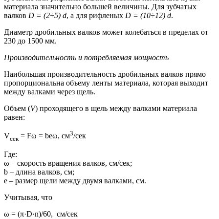
материала значительно большей величины. Для зубчатых
валков
D = (2÷5) d
, а для рифленых
D = (10÷12) d
.
Диаметр дробильных валков может колебаться в пределах от
230 до 1500 мм.
Производительность и потребляемая мощность
Наибольшая производительность дробильных валков прямо
пропорциональна объему ленты материала, которая выходит
между валками через щель.
Объем (
V
) проходящего в щель между валками материала
равен:
3
V
= Fω = beω, см
/сек
сек
Где:
ω – скорость вращения валков, см/сек;
b – длина валков, см;
e – размер щели между двумя валками, см.
Учитывая, что
ω = (π·D·n)/60, см/сек