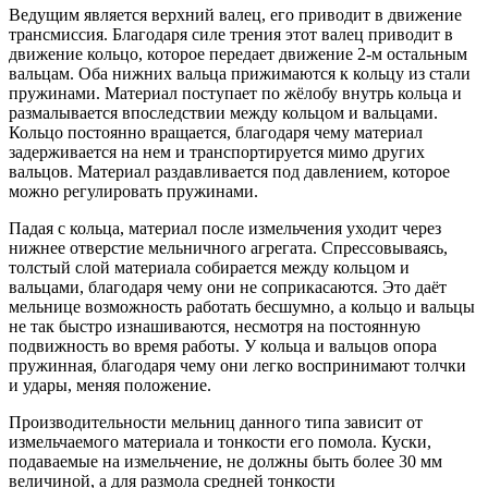
Ведущим является верхний валец, его приводит в движение
трансмиссия. Благодаря силе трения этот валец приводит в
движение кольцо, которое передает движение 2-м остальным
вальцам. Оба нижних вальца прижимаются к кольцу из стали
пружинами. Материал поступает по жёлобу внутрь кольца и
размалывается впоследствии между кольцом и вальцами.
Кольцо постоянно вращается, благодаря чему материал
задерживается на нем и транспортируется мимо других
вальцов. Материал раздавливается под давлением, которое
можно регулировать пружинами.
Падая с кольца, материал после измельчения уходит через
нижнее отверстие мельничного агрегата. Спрессовываясь,
толстый слой материала собирается между кольцом и
вальцами, благодаря чему они не соприкасаются. Это даёт
мельнице возможность работать бесшумно, а кольцо и вальцы
не так быстро изнашиваются, несмотря на постоянную
подвижность во время работы. У кольца и вальцов опора
пружинная, благодаря чему они легко воспринимают толчки
и удары, меняя положение.
Производительности мельниц данного типа зависит от
измельчаемого материала и тонкости его помола. Куски,
подаваемые на измельчение, не должны быть более 30 мм
величиной, а для размола средней тонкости