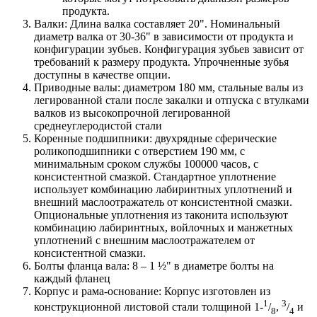
продукта.
Валки: Длина валка составляет 20". Номинальный
диаметр валка от 30-36" в зависимости от продукта и
конфигурации зубьев. Конфигурация зубьев зависит от
требований к размеру продукта. Упрочненные зубья
доступны в качестве опции.
Приводные валы: диаметром 180 мм, стальные валы из
легированной стали после закалки и отпуска с втулками
валков из высокопрочной легированной
среднеуглеродистой стали
Коренные подшипники: двухрядные сферические
роликоподшипники с отверстием 190 мм, с
минимальным сроком службы 100000 часов, с
консистентной смазкой. Стандартное уплотнение
использует комбинацию лабиринтных уплотнений и
внешний маслоотражатель от консистентной смазки.
Опциональные уплотнения из таконита используют
комбинацию лабиринтных, войлочных и манжетных
уплотнений с внешним маслоотражателем от
консистентной смазки.
Болты фланца вала: 8 – 1 ½" в диаметре болты на
каждый фланец
Корпус и рама-основание: Корпус изготовлен из
1
3
конструкционной листовой стали толщиной 1-
/
,
/
и
8
4