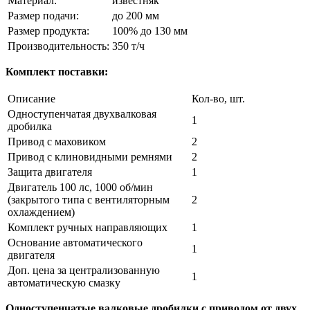
Материал:
известняк
Размер подачи:
до 200 мм
Размер продукта:
100% до 130 мм
Производительность:
350 т/ч
Комплект поставки:
Описание
Кол-во, шт.
Одноступенчатая двухвалковая
1
дробилка
Привод с маховиком
2
Привод с клиновидными ремнями
2
Защита двигателя
1
Двигатель 100 лс, 1000 об/мин
(закрытого типа с вентиляторным
2
охлаждением)
Комплект ручных направляющих
1
Основание автоматического
1
двигателя
Доп. цена за централизованную
1
автоматическую смазку
Одноступенчатые валковые дробилки с приводом от двух