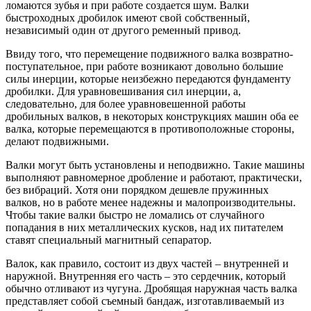
ломаются зубья и при работе создается шум. Валки
быстроходных дробилок имеют свой собственный,
независимый один от другого ременный привод.
Ввиду того, что перемещение подвижного валка возвратно-
поступательное, при работе возникают довольно большие
силы инерции, которые неизбежно передаются фундаменту
дробилки. Для уравновешивания сил инерции, а,
следовательно, для более уравновешенной работы
дробильных валков, в некоторых конструкциях машин оба ее
валка, которые перемещаются в противоположные стороны,
делают подвижными.
Валки могут быть установлены и неподвижно. Такие машины
выполняют равномерное дробление и работают, практически,
без вибраций. Хотя они порядком дешевле пружинных
валков, но в работе менее надежны и малопроизводительны.
Чтобы такие валки быстро не ломались от случайного
попадания в них металлических кусков, над их питателем
ставят специальный магнитный сепаратор.
Валок, как правило, состоит из двух частей – внутренней и
наружной. Внутренняя его часть – это сердечник, который
обычно отливают из чугуна. Дробящая наружная часть валка
представляет собой съемный бандаж, изготавливаемый из