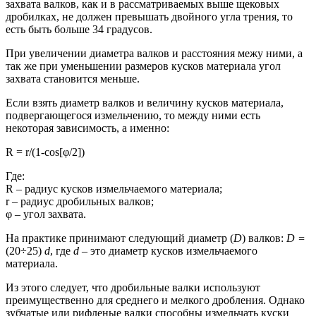
захвата валков, как и в рассматриваемых выше щековых
дробилках, не должен превышать двойного угла трения, то
есть быть больше 34 градусов.
При увеличении диаметра валков и расстояния межу ними, а
так же при уменьшении размеров кусков материала угол
захвата становится меньше.
Если взять диаметр валков и величину кусков материала,
подвергающегося измельчению, то между ними есть
некоторая зависимость, а именно:
R = r/(1-cos[φ/2])
Где:
R – радиус кусков измельчаемого материала;
r – радиус дробильных валков;
φ – угол захвата.
На практике принимают следующий диаметр (
D
) валков:
D =
(20÷25)
d
, где
d
– это диаметр кусков измельчаемого
материала.
Из этого следует, что дробильные валки используют
преимущественно для среднего и мелкого дробления. Однако
зубчатые или рифленые валки способны измельчать куски