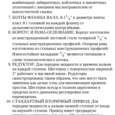
комбинацию лабиринтных, войлочных и манжетных
уплотнений с внешним маслоотражателем от
консистентной смазки.
1
БОЛТЫ ФЛАНЦА ВАЛА: 8-1
/
" в диаметре винты
4
класс 8 с головкой на каждый фланец со
цельнометаллическими контргайками.
КОРПУС И РАМА-ОСНОВАНИЕ: Корпус изготовлен
3
из конструкционной листовой стали толщиной
/
" и
4
стальных конструкционных профилей. Опорная рама
изготовлена из стальных конструкционных профилей.
3
Износостойкие вкладыши
/
" являются типовыми в
4
схеме технологического потока.
РЕДУКТОР: Для передачи мощности и времени валкам
на каждой ступени. Шестерни с поверхностью шириной
5" работают в масляной ванне. Редукторы
сконструированы таким образом, что они могут быть
заменены как целые узлы для минимизации времени
простоя. Шестерни всегда в полном зацеплении в
пределах всего диапазона регулировки или
перемещения.
СТАНДАРТНЫЙ ВТОРИЧНЫЙ ПРИВОД: Для
передачи мощности к валкам нижней ступени от входа
на верхней ступени. Привод имеет трехрядную