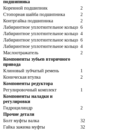
подшипника
Коренной подшипник
2
Стопорная шайба подшипника
2
Контргайка подшипника
2
Лабиринтное уплотнительное кольцо
6
Лабиринтное уплотнительное кольцо
4
Лабиринтное уплотнительное кольцо
6
Лабиринтное уплотнительное кольцо
4
Маслоотражатель
2
Компоненты зубьев вторичного
привода
Клиновый зубчатый ремень
1
Коническая втулка
2
Компоненты редуктора
Регулировочный комплект
1
Компоненты наладки и
регулировки
Гидроцилиндр
2
Прочие детали
Болт муфты валка
32
Гайка зажима муфты
32