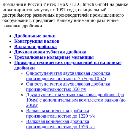
Компания в России Интех ГмбХ / LLC Intech GmbH на рынке
инжиниринговых услуг с 1997 года, официальный
дистрибьютор различных производителей промышленного
оборудования, предлагает Вашему вниманию различные
валковые дробилки.
Дробильные валки
Конструкция валков
Валковая дробилка
Двухвалковая зубчатая дробилка
Трехвалковые кольцевые мельницы
Примеры технических предложений на валковые
дробилки
Одноступенчатая двухвалковая дробилка
производительностью от 7 т/ч до 10 т/ч
Одноступенчатая двухвалковая дробилка
производительностью 350 т/ч
Двухступенчатая четырехвалковая дробилка (до
10мм) с дополнительным комплектом валков (до
20мм)
Валковая коническая дробилка
производительностью до 1220 т/ч
Валковая коническая дробилка
производительностью до 1556 т/ч