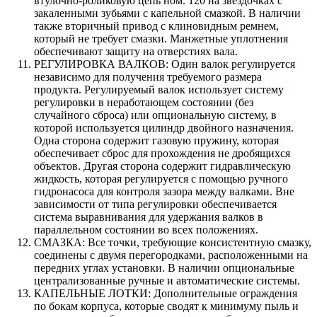
втулочно-роликовую цепь ном. 120 на звездочках с
закаленными зубьями с капельной смазкой. В наличии
также вторичный привод с клиновидным ремнем,
который не требует смазки. Манжетные уплотнения
обеспечивают защиту на отверстиях вала.
РЕГУЛИРОВКА ВАЛКОВ: Один валок регулируется
независимо для получения требуемого размера
продукта. Регулируемый валок использует систему
регулировки в неработающем состоянии (без
случайного сброса) или опциональную систему, в
которой используется цилиндр двойного назначения.
Одна сторона содержит газовую пружину, которая
обеспечивает сброс для прохождения не дробящихся
объектов. Другая сторона содержит гидравлическую
жидкость, которая регулируется с помощью ручного
гидронасоса для контроля зазора между валками. Вне
зависимости от типа регулировки обеспечивается
система выравнивания для удержания валков в
параллельном состоянии во всех положениях.
СМАЗКА: Все точки, требующие консистентную смазку,
соединены с двумя перегородками, расположенными на
передних углах установки. В наличии опциональные
централизованные ручные и автоматические системы.
КАПЕЛЬНЫЕ ЛОТКИ: Дополнительные ограждения
по бокам корпуса, которые сводят к минимуму пыль и