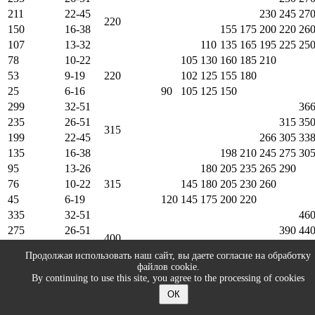
211
22-45
230
245
27
220
150
16-38
155
175
200
220
26
107
13-32
110
135
165
195
225
25
78
10-22
105
130
160
185
210
53
9-19
220
102
125
155
180
25
6-16
90
105
125
150
299
32-51
36
235
26-51
315
35
315
199
22-45
266
305
33
135
16-38
198
210
245
275
30
95
13-26
180
205
235
265
290
76
10-22
315
145
180
205
230
260
45
6-19
120
145
175
200
220
335
32-51
46
275
26-51
390
44
400
210
22-45
340
385
46
Продолжая использовать наш сайт, вы даете согласие на обработку
150
16-38
285
305
330
365
43
файлов cookie.
102
13-26
230
280
340
375
410
By continuing to use this site, you agree to the processing of cookies
76
10-22
400
175
215
270
330
355
ОК
45
6-19
145
170
210
265
325