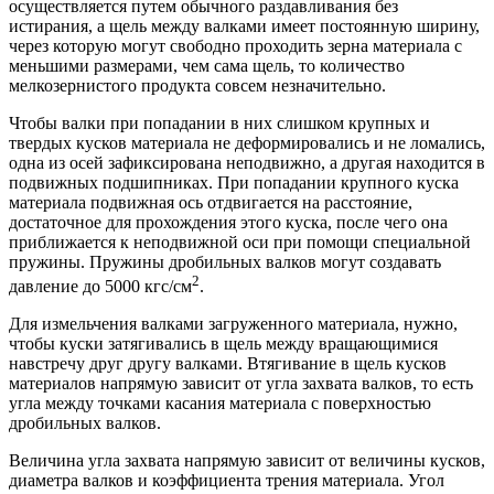
осуществляется путем обычного раздавливания без
истирания, а щель между валками имеет постоянную ширину,
через которую могут свободно проходить зерна материала с
меньшими размерами, чем сама щель, то количество
мелкозернистого продукта совсем незначительно.
Чтобы валки при попадании в них слишком крупных и
твердых кусков материала не деформировались и не ломались,
одна из осей зафиксирована неподвижно, а другая находится в
подвижных подшипниках. При попадании крупного куска
материала подвижная ось отдвигается на расстояние,
достаточное для прохождения этого куска, после чего она
приближается к неподвижной оси при помощи специальной
пружины. Пружины дробильных валков могут создавать
2
давление до 5000 кгс/см
.
Для измельчения валками загруженного материала, нужно,
чтобы куски затягивались в щель между вращающимися
навстречу друг другу валками. Втягивание в щель кусков
материалов напрямую зависит от угла захвата валков, то есть
угла между точками касания материала с поверхностью
дробильных валков.
Величина угла захвата напрямую зависит от величины кусков,
диаметра валков и коэффициента трения материала. Угол