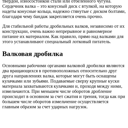
твердой, износостойкой стали или отбеленного чугуна.
Сердечник валка – это конусный диск с втулкой, на которую
надеты конусные кольца, надежно стянутые с диском болтами,
благодаря чему бандаж закрепляется очень прочно.
Для стабильной работы дробильных валков, независимо от их
конструкции, очень важно непрерывное и равномерное
питание их материалом. Как правило, прямо над валками для
этого устанавливают специальный лотковый питатель.
Валковая дробилка
Основными рабочими органами валковой дробилки являются
два вращающихся в противоположных относительно друг
друга направлениях валка, которые могут быть оснащены
кулачками или зубьями. Подаваемые сверху крупные куски
материала захватываются кулачками и, проходя между ними,
измельчаются. При меньшем числе оборотов дробление
происходит в основном за счет сжатия и трения, тогда как при
большем числе оборотов измельчение осуществляется
главным образом за счет ударных нагрузок.