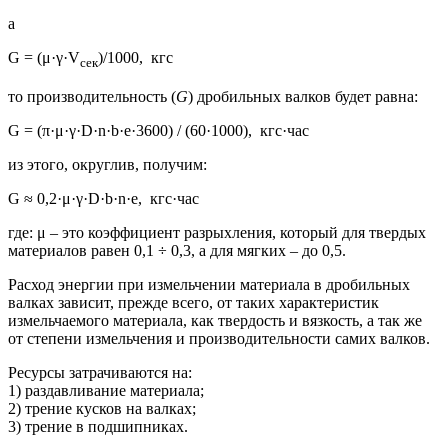
а
G = (μ·γ·V
)/1000, кгс
сек
то производительность (
G
) дробильных валков будет равна:
G = (π·μ·γ·D·n·b·e·3600) / (60·1000), кгс·час
из этого, округлив, получим:
G ≈ 0,2·μ·γ·D·b·n·e, кгс·час
где: μ – это коэффициент разрыхления, который для твердых
материалов равен 0,1 ÷ 0,3, а для мягких – до 0,5.
Расход энергии при измельчении материала в дробильных
валках зависит, прежде всего, от таких характеристик
измельчаемого материала, как твердость и вязкость, а так же
от степени измельчения и производительности самих валков.
Ресурсы затрачиваются на:
1) раздавливание материала;
2) трение кусков на валках;
3) трение в подшипниках.