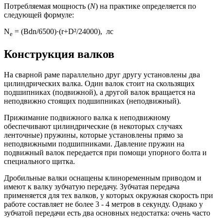
Потребляемая мощность (
N
) на практике определяется по
следующей формуле:
N
= (Bdn/6500)·(r+D²/24000), лс
e
Конструкция валков
На сварной раме параллельно друг другу установлены два
цилиндрических валка. Один валок стоит на скользящих
подшипниках (подвижной), а другой валок вращается на
неподвижно стоящих подшипниках (неподвижный).
Прижимание подвижного валка к неподвижному
обеспечивают цилиндрические (в некоторых случаях
ленточные) пружины, которые установлены прямо за
неподвижными подшипниками. Давление пружин на
подвижный валок передается при помощи упорного болта и
специального щитка.
Дробильные валки оснащены клиноременным приводом и
имеют к валку зубчатую передачу. Зубчатая передача
применяется для тех валков, у которых окружная скорость при
работе составляет не более 3 - 4 метров в секунду. Однако у
зубчатой передачи есть два основных недостатка: очень часто