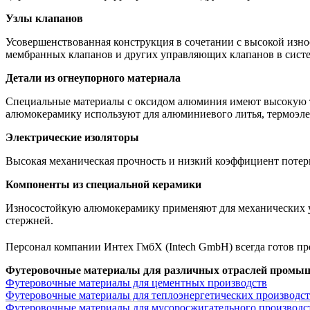
Узлы клапанов
Усовершенствованная конструкция в сочетании с высокой изн
мембранных клапанов и других управляющих клапанов в систе
Детали из огнеупорного материала
Специальные материалы с оксидом алюминия имеют высокую т
алюмокерамику используют для алюминиевого литья, термоэле
Электрические изоляторы
Высокая механическая прочность и низкий коэффициент потер
Компоненты из специальной керамики
Износостойкую алюмокерамику применяют для механических уп
стержней.
Персонал компании Интех ГмбХ (Intech GmbH) всегда готов 
Футеровочные материалы для различных отраслей промы
Футеровочные материалы для цементных производств
Футеровочные материалы для теплоэнергетических производс
Футеровочные материалы для мусоросжигательного производс