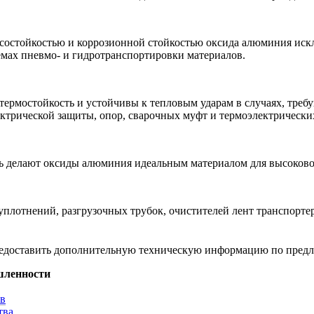
осостойкостью и коррозионной стойкостью оксида алюминия ис
мах пневмо- и гидротранспортировки материалов.
ермостойкость и устойчивы к тепловым ударам в случаях, тре
ктрической защиты, опор, сварочных муфт и термоэлектрически
ь делают оксиды алюминия идеальным материалом для высоково
лотнений, разгрузочных трубок, очистителей лент транспортер
предоставить дополнительную техническую информацию по пред
шленности
тв
тва