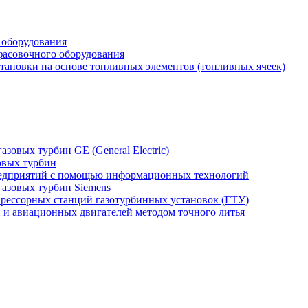
 оборудования
фасовочного оборудования
тановки на основе топливных элементов (топливных ячеек)
зовых турбин GE (General Electric)
овых турбин
едприятий с помощью информационных технологий
газовых турбин Siemens
прессорных станций газотурбинных установок (ГТУ)
н и авиационных двигателей методом точного литья