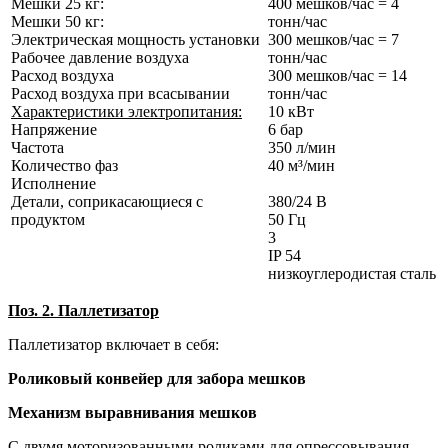
Мешки 25 кг:
400 мешков/час = 4
Мешки 50 кг:
тонн/час
Электрическая мощность установки
300 мешков/час = 7
Рабочее давление воздуха
тонн/час
Расход воздуха
300 мешков/час = 14
Расход воздуха при всасывании
тонн/час
Характеристики электропитания:
10 кВт
Напряжение
6 бар
Частота
350 л/мин
Количество фаз
40 м³/мин
Исполнение
Детали, соприкасающиеся с
380/24 В
продуктом
50 Гц
3
IP 54
низкоуглеродистая сталь
Поз. 2. Паллетизатор
Паллетизатор включает в себя:
Роликовый конвейер для забора мешков
Механизм выравнивания мешков
С двумя моторизованными роликами для опрессовывания