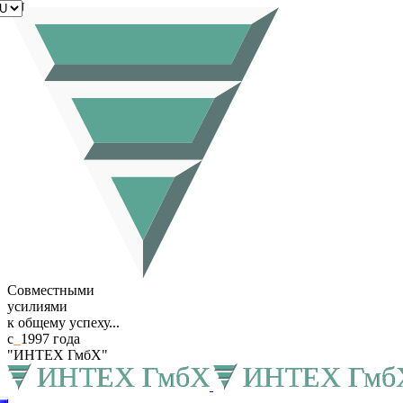
RU
Совместными
усилиями
к общему успеху...
с
_
1997 года
"ИНТЕХ ГмбХ"