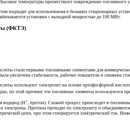
Высокие температуры препятствуют повреждению топливного эле
том подходят для использования в больших стационарных уста
рабатываются установки с выходной мощностью до 100 МВт.
ты (ФКТЭ)
слоты стали первыми топливными элементами для коммерческог
 была увеличена стабильность, рабочие показатели и снижена сто
слоты используют электролит на основе ортофосфорной кислот
рах, по этой причине эти топливные элементы используются при
+
я водород (H
, протон). Схожий процесс происходит в топливн
 и электроны. Протоны проходят по электролиту и объединяются 
рической цепи, при этом генерируется электрический ток. Ниже