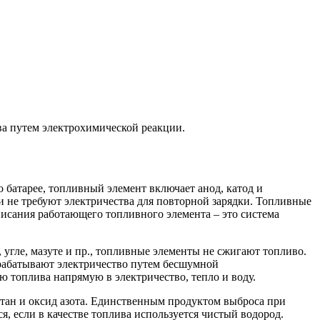
ва путем электрохимической реакции.
 батарее, топливный элемент включает анод, катод и
и не требуют электричества для повторной зарядки. Топливные
исания работающего топливного элемента – это система
 угле, мазуте и пр., топливные элементы не сжигают топливо.
рабатывают электричество путем бесшумной
 топлива напрямую в электричество, тепло и воду.
етан и оксид азота. Единственным продуктом выброса при
я, если в качестве топлива используется чистый водород.