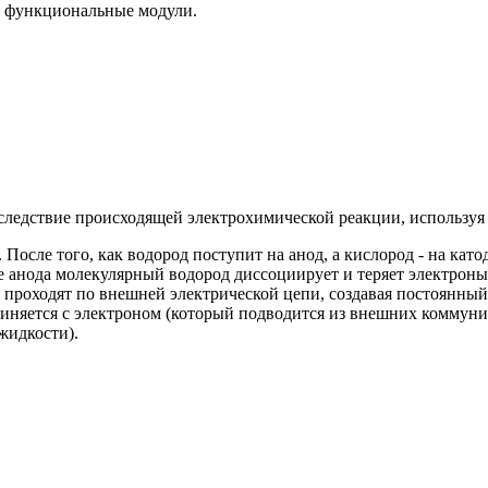
е функциональные модули.
едствие происходящей электрохимической реакции, используя э
осле того, как водород поступит на анод, а кислород - на катод
ре анода молекулярный водород диссоциирует и теряет электроны
и проходят по внешней электрической цепи, создавая постоянный
диняется с электроном (который подводится из внешних коммуни
жидкости).