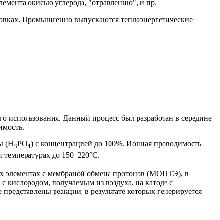
мента окисью углерода, "отравлению", и пр.
новках. Промышленно выпускаются теплоэнергетические
о использования. Данный процесс был разработан в середине
имость.
ы (H
PO
) с концентрацией до 100%. Ионная проводимость
3
4
 температурах до 150–220°C.
ых элементах с мембраной обмена протонов (МОПТЭ), в
с кислородом, получаемым из воздуха, на катоде с
 представлены реакции, в результате которых генерируется