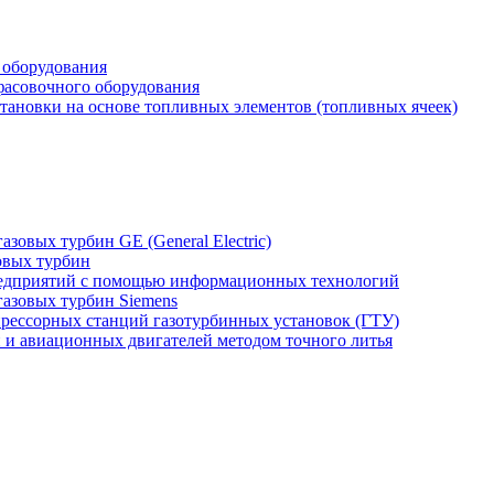
 оборудования
фасовочного оборудования
тановки на основе топливных элементов (топливных ячеек)
зовых турбин GE (General Electric)
овых турбин
едприятий с помощью информационных технологий
газовых турбин Siemens
прессорных станций газотурбинных установок (ГТУ)
н и авиационных двигателей методом точного литья