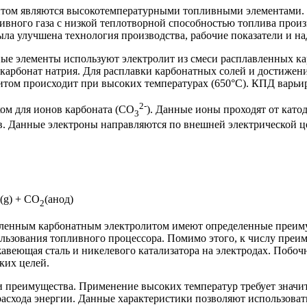
том являются высокотемпературными топливными элементами. В
ливного газа с низкой теплотворной способностью топлива прои
была улучшена технология производства, рабочие показатели и н
ые элементы используют электролит из смеси расплавленных ка
и карбонат натрия. Для расплавки карбонатных солей и достижен
том происходит при высоких температурах (650°C). КПД варьир
2-
ком для ионов карбоната (CO
). Данные ионы проходят от катод
3
в. Данные электроны направляются по внешней электрической це
(g) + CO
(анод)
2
вленным карбонатным электролитом имеют определенные преиму
ользования топливного процессора. Помимо этого, к числу пре
авеющая сталь и никелевого катализатора на электродах. Побоч
ких целей.
и преимущества. Применение высоких температур требует значи
 расхода энергии. Данные характеристики позволяют использова