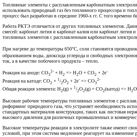
Топливные элементы с расплавленным карбонатным электроли
использовать природный газ без топливного процессора и топ
процесс был разработан в середине 1960-х гг. С того времени 
Работа РКТЭ отличается от других топливных элементов. Данн
смесей: карбонат лития и карбонат калия или карбонат лития 
топливных элементов с расплавленным карбонатным электроли
При нагреве до температуры 650°C, соли становятся проводни
образованием воды, диоксида углерода и свободных электроно
ток, а в качестве побочного продукта – тепло.
2-
-
Реакция на аноде: CO
+ H
=> H
O + CO
+ 2e
3
2
2
2
1
-
2-
Реакция на катоде: CO
+
/
O
+ 2e
=> CO
2
2
2
3
1
Общая реакция элемента: H
(g) +
/
O
(g) + CO
(катод) => H
O
2
2
2
2
2
Высокие рабочие температуры топливных элементов с распла
риформинг природного газа, что устраняет необходимость исп
стандартных материалов конструкции, таких как листовая нерж
высокого давления для различных промышленных и коммерчес
Высокие температуры реакции в электролите также имеют сво
условий, при этом система медленнее реагирует на изменение