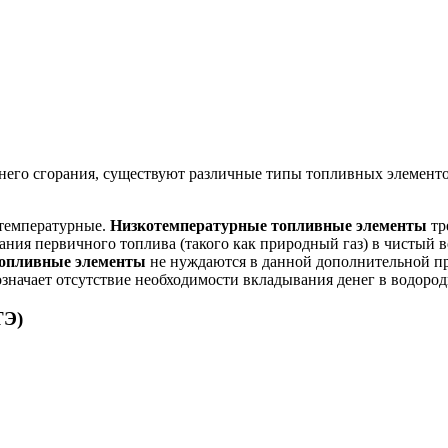
его сгорания, существуют различные типы топливных элементо
отемпературные.
Низкотемпературные топливные элементы
тр
ования первичного топлива (такого как природный газ) в чистый
опливные элементы
не нуждаются в данной дополнительной про
значает отсутствие необходимости вкладывания денег в водоро
ТЭ)