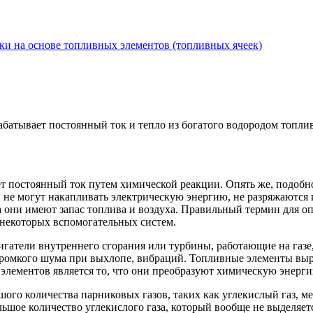
ки на основе топливных элементов (топливных ячеек)
абатывает постоянный ток и тепло из богатого водородом топли
т постоянный ток путем химической реакции. Опять же, подобно
ы не могут накапливать электрическую энергию, не разряжаются 
 они имеют запас топлива и воздуха. Правильный термин для оп
 некоторых вспомогательных систем.
игатели внутреннего сгорания или турбины, работающие на газе,
 громкого шума при выхлопе, вибраций. Топливные элементы вы
лементов является то, что они преобразуют химическую энергию
го количества парниковых газов, таких как углекислый газ, м
ьшое количество углекислого газа, который вообще не выделяетс