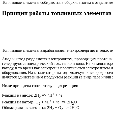
Топливные элементы собираются в сборки, а затем в отдельны
Принцип работы топливных элементов
Топливные элементы вырабатывают электроэнергию и тепло всл
Анод и катод разделяются электролитом, проводящим протоны. П
генерируются электрический ток, тепло и вода. На катализато
катоду, в то время как электроны пропускаются электролитом 
оборудования. На катализаторе катода молекула кислорода сое
является единственным продуктом реакции (в виде пара и/или 
Ниже приведена соответствующая реакция:
+
-
Реакция на аноде: 2H
=> 4H
+ 4e
2
+
-
Реакция на катоде: O
+ 4H
+ 4e
=> 2H
O
2
2
Общая реакция элемента: 2H
+ O
=> 2H
O
2
2
2