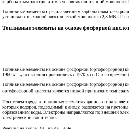
карбонатным электролитом в условиях постоянной мощности. 
Топливные элементы с расплавленным карбонатным электроли
установки с выходной электрической мощностью 2,8 МВт. Раз
Топливные элементы на основе фосфорной кисло
Топливные элементы на основе фосфорной (ортофосфорной) ки
1960-х гг., испытания проводились с 1970-х гг. С того времени
Топливные элементы на основе фосфорной (ортофосфорной) ки
ортофосфорной кислоты является низкой при низких температу
Носителем заряда в топливных элементах данного типа являетс
которых водород, подводимый к аноду, разделяется на протоны
образованием воды. Электроны направляются по внешней элект
электрический ток и тепло.
+
-
Реакция на аноде: 2H
=> 4H
+ 4e