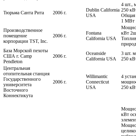
4 шт.,
Dublin California
250 кВ
Тюрьма Санта Рита
2006 г.
USA
Общая
1 МВт
Мощнос
Производственное
Fontana
кВт 2ш
помещение
2006 г.
California USA
Топлив
корпорации TST, Inc.
природ
База Морской пехоты
Oceanside
3 шт. 
США г. Camp
2006 г.
California USA
250 кВ
Pendleton
Центральная
отопительная станция
Willimantic
4 уста
Государственного
2006 г.
Connecticut
мощно
университета
USA
250 кВ
Восточного
Коннектикута
Мощно
кВт ос
элемен
Мощно
целико