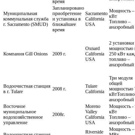
время
Запланировано
Мощность –
Муниципальная
приобретение
Sacramento
кВт
коммунальная служба
и установка в
California
Топливо –
г. Sacramento (SMUD)
ближайшее
USA
анаэробный 
время
2 установки
Oxnard
мощностью 
Компания Gill Onions
2009 г.
California
250 кВт каж
USA
топливо –
анаэробный 
Три модуля
общей
Водоочистная станция
Tulare
2008 г.
мощностью 
в г. Tulare
California
кВтТопливо
анаэробный 
Восточное
Moreno
Мощность - 
муниципальное
Valley
кВт
2008г.
водохозяйственное
California
Топливо –
управление
USA
анаэробный 
Мощность –
Riverside
Водоочистная станция
МВт