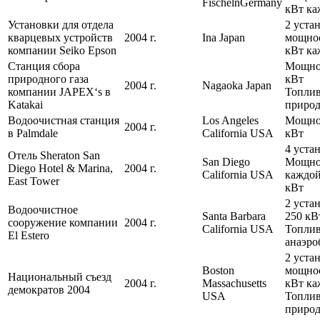
FischelnGermany
кВт ка
Установки для отдела
2 уста
кварцевых устройств
2004 г.
Ina Japan
мощно
компании Seiko Epson
кВт ка
Станция сбора
Мощно
природного газа
кВт
2004 г.
Nagaoka Japan
компании JAPEX‘s в
Топлив
Katakai
природ
Водоочистная станция
Los Angeles
Мощно
2004 г.
в Palmdale
California USA
кВт
4 уста
Отель Sheraton San
San Diego
Мощно
Diego Hotel & Marina,
2004 г.
California USA
каждой
East Tower
кВт
2 уста
Водоочистное
Santa Barbara
250 кВ
сооружение компании
2004 г.
California USA
Топлив
El Estero
анаэро
2 уста
Boston
мощно
Национальный съезд
2004 г.
Massachusetts
кВт ка
демократов 2004
USA
Топлив
природ