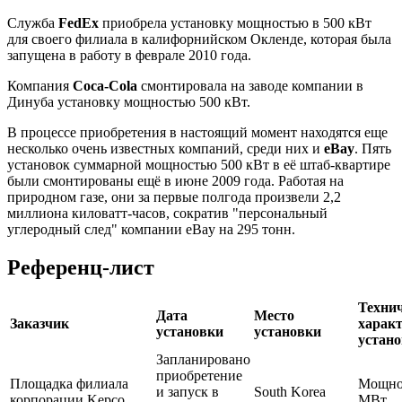
Служба
FedEx
приобрела установку мощностью в 500 кВт
для своего филиала в калифорнийском Окленде, которая была
запущена в работу в феврале 2010 года.
Компания
Coca-Cola
смонтировала на заводе компании в
Динуба установку мощностью 500 кВт.
В процессе приобретения в настоящий момент находятся еще
несколько очень известных компаний, среди них и
eBay
. Пять
установок суммарной мощностью 500 кВт в её штаб-квартире
были смонтированы ещё в июне 2009 года. Работая на
природном газе, они за первые полгода произвели 2,2
миллиона киловатт-часов, сократив "персональный
углеродный след" компании eBay на 295 тонн.
Референц-лист
Техни
Дата
Место
Заказчик
харак
установки
установки
устан
Запланировано
приобретение
Площадка филиала
Мощнос
и запуск в
South Korea
корпорации Kepco
МВт