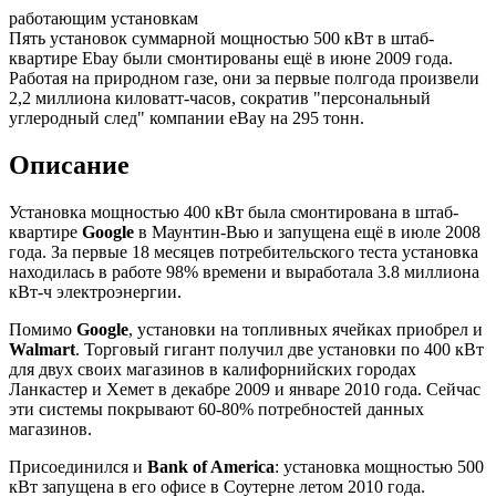
работающим установкам
Пять установок суммарной мощностью 500 кВт в штаб-
квартире Ebay были смонтированы ещё в июне 2009 года.
Работая на природном газе, они за первые полгода произвели
2,2 миллиона киловатт-часов, сократив "персональный
углеродный след" компании eBay на 295 тонн.
Описание
Установка мощностью 400 кВт была смонтирована в штаб-
квартире
Google
в Маунтин-Вью и запущена ещё в июле 2008
года. За первые 18 месяцев потребительского теста установка
находилась в работе 98% времени и выработала 3.8 миллиона
кВт-ч электроэнергии.
Помимо
Google
, установки на топливных ячейках приобрел и
Walmart
. Торговый гигант получил две установки по 400 кВт
для двух своих магазинов в калифорнийских городах
Ланкастер и Хемет в декабре 2009 и январе 2010 года. Сейчас
эти системы покрывают 60-80% потребностей данных
магазинов.
Присоединился и
Bank of America
: установка мощностью 500
кВт запущена в его офисе в Соутерне летом 2010 года.