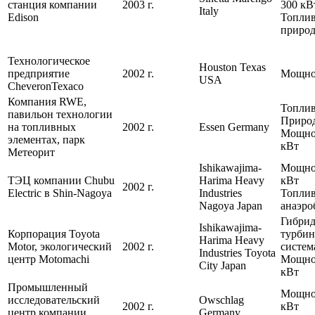
станция компании
2003 г.
300 кВ
Italy
Edison
Топлив
природ
Технологическое
Houston Texas
предприятие
2002 г.
Мощнос
USA
CheveronTexaco
Компания RWE,
Топлив
павильон технологии
Природ
на топливных
2002 г.
Essen Germany
Мощнос
элементах, парк
кВт
Метеорит
Ishikawajima-
Мощнос
ТЭЦ компании Chubu
Harima Heavy
кВт
2002 г.
Electric в Shin-Nagoya
Industries
Топлив
Nagoya Japan
анаэро
Гибрид
Ishikawajima-
Корпорация Toyota
турбин
Harima Heavy
Motor, экологический
2002 г.
систем
Industries Toyota
центр Motomachi
Мощно
City Japan
кВт
Промышленный
Мощнос
исследовательский
Owschlag
2002 г.
кВт
центр компании
Germany