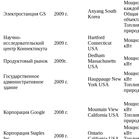
Мощно
каждой
Anyang South
Электростанция GS
2009 г.
Общая
Korea
объект
Топлив
природ
Научно-
Hartford
Мощно
исследовательский
2009 г.
Connecticut
кВт
центр Коннектикута
USA
Dedham
Мощнос
Продуктовый рынок
2009г.
Massachusetts
кВт
USA
Мощнос
Государственное
Hauppauge New
кВт
административное
2009 г.
York USA
Топлив
здание
природ
Мощнос
Mountain View
кВт
Корпорация Google
2008 г.
California USA
Топлив
природ
Мощнос
Корпорация Staples
Ontario
кВт
2008 г.
Inc.
California USA
Топлив