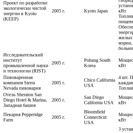
гибри
Проект по разработке
устано
экологически чистой
2005 г.
Kyoto Japan
кВт
энергии в Kyoto
Топлив
(KEEP)
пищевы
Обесп
энерго
жилых 
мэрии,
больн
Исследовательский
институт
Pohang South
Мощно
2005 г.
промышленной науки
Korea
кВт
и технологии (RIST)
Пивоваренная
4 шт. 
Chico California
компания Sierra
2005 г.
каждая
USA
Nevada пивоварня
Топлив
Отель Sheraton San
San Diego
Мощно
Diego Hotel & Marina,
2005 г.
California USA
кВт
Западная башня
Bloomfield
Пекарня Pepperidge
Мощнос
2005 г.
Connecticut
Farm
кВт
USA
3 уста