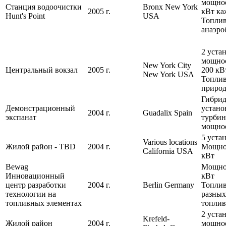
мощно
Станция водоочистки
Bronx New York
2005 г.
кВт ка
Hunt's Point
USA
Топлив
анаэро
2 уста
мощно
New York City
Центральный вокзал
2005 г.
200 кВ
New York USA
Топлив
природ
Гибрид
Демонстрационный
устано
2004 г.
Guadalix Spain
экспанат
турби
мощнос
5 уста
Various locations
Жилой район - TBD
2004 г.
Мощно
California USA
кВт
Bewag
Мощно
Инновационный
кВт
центр разработки
2004 г.
Berlin Germany
Топлив
технологии на
разных
топливных элементах
топлив
2 уста
Krefeld-
Жилой район
2004 г.
мощно