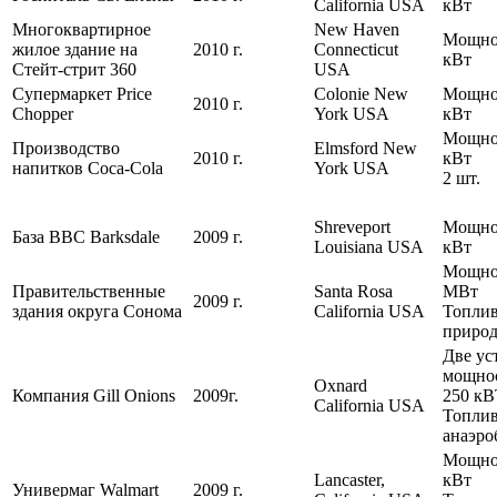
California USA
кВт
Многоквартирное
New Haven
Мощнос
жилое здание на
2010 г.
Connecticut
кВт
Стейт-стрит 360
USA
Супермаркет Price
Colonie New
Мощнос
2010 г.
Chopper
York USA
кВт
Мощно
Производство
Elmsford New
2010 г.
кВт
напитков Coca-Cola
York USA
2 шт.
Shreveport
Мощнос
База ВВС Barksdale
2009 г.
Louisiana USA
кВт
Мощнос
Правительственные
Santa Rosa
МВт
2009 г.
здания округа Сонома
California USA
Топлив
природ
Две ус
мощно
Oxnard
Компания Gill Onions
2009г.
250 кВ
California USA
Топлив
анаэро
Мощнос
Lancaster,
кВт
Универмаг Walmart
2009 г.