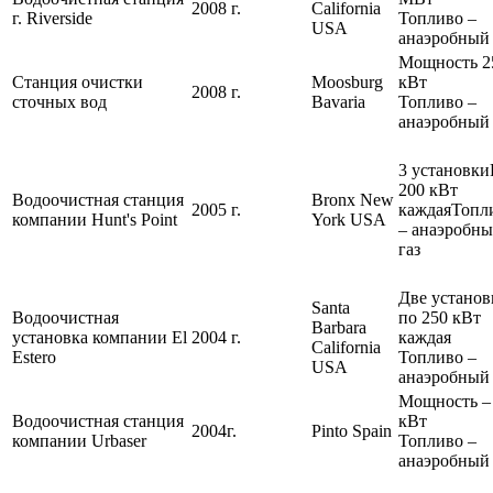
2008 г.
California
г. Riverside
Топливо –
USA
анаэробный 
Мощность 2
Станция очистки
Moosburg
кВт
2008 г.
сточных вод
Bavaria
Топливо –
анаэробный 
3 установк
200 кВт
Водоочистная станция
Bronx New
2005 г.
каждаяТопл
компании Hunt's Point
York USA
– анаэробн
газ
Две установ
Santa
Водоочистная
по 250 кВт
Barbara
установка компании El
2004 г.
каждая
California
Estero
Топливо –
USA
анаэробный 
Мощность –
Водоочистная станция
кВт
2004г.
Pinto Spain
компании Urbaser
Топливо –
анаэробный 