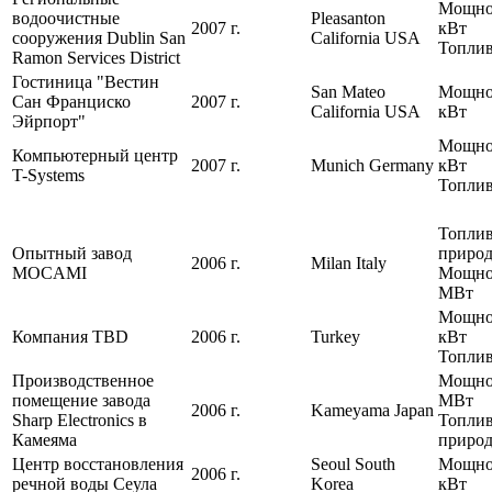
Мощнос
водоочистные
Pleasanton
2007 г.
кВт
сооружения Dublin San
California USA
Топлив
Ramon Services District
Гостиница "Вестин
San Mateo
Мощнос
Сан Франциско
2007 г.
California USA
кВт
Эйрпорт"
Мощнос
Компьютерный центр
2007 г.
Munich Germany
кВт
T-Systems
Топлив
Топлив
Опытный завод
природ
2006 г.
Milan Italy
MOCAMI
Мощнос
МВт
Мощнос
Компания TBD
2006 г.
Turkey
кВт
Топлив
Производственное
Мощнос
помещение завода
МВт
2006 г.
Kameyama Japan
Sharp Electronics в
Топлив
Камеяма
природ
Центр восстановления
Seoul South
Мощнос
2006 г.
речной воды Сеула
Korea
кВт