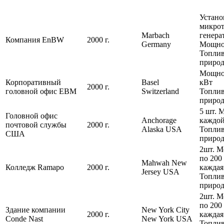
Устано
микрот
Marbach
генера
Компания EnBW
2000 г.
Germany
Мощно
Топлив
природ
Мощнос
Корпоративный
Basel
кВт
2000 г.
головной офис EBM
Switzerland
Топлив
природ
5 шт. 
Головной офис
Anchorage
каждой
почтовой службы
2000 г.
Alaska USA
Топлив
США
природ
2шт. М
по 200
Mahwah New
Колледж Ramapo
2000 г.
каждая
Jersey USA
Топлив
природ
2шт. М
по 200
Здание компании
New York City
2000 г.
каждая
Conde Nast
New York USA
Топлив