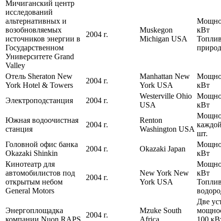
Мичиганский центр
исследований
альтернативных и
Мощнос
возобновляемых
Muskegon
кВт
2004 г.
источников энергии в
Michigan USA
Топлив
Государственном
природ
Университете Grand
Valley
Отель Sheraton New
Manhattan New
Мощнос
2004 г.
York Hotel & Towers
York USA
кВт
Westerville Ohio
Мощно
Электроподстанция
2004 г.
USA
кВт
Мощно
Южная водоочистная
Renton
2004 г.
каждой
станция
Washington USA
шт.
Головной офис банка
Мощно
2004 г.
Okazaki Japan
Okazaki Shinkin
кВт
Кинотеатр для
Мощнос
автомобилистов под
New York New
кВт
2004 г.
открытым небом
York USA
Топлив
General Motors
водоро
Две ус
Энергоплощадка
Mzuke South
мощно
2004 г.
компании Nuon RAPS
Africa
100 кВ