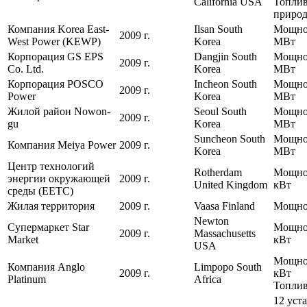
California USA
Топлив
природ
Компания Korea East-
Ilsan South
Мощнос
2009 г.
West Power (KEWP)
Korea
МВт
Корпорация GS EPS
Dangjin South
Мощнос
2009 г.
Co. Ltd.
Korea
МВт
Корпорация POSCO
Incheon South
Мощнос
2009 г.
Power
Korea
МВт
Жилой район Nowon-
Seoul South
Мощнос
2009 г.
gu
Korea
МВт
Suncheon South
Мощнос
Компания Meiya Power
2009 г.
Korea
МВт
Центр технологий
Rotherdam
Мощнос
энергии окружающей
2009 г.
United Kingdom
кВт
среды (EETC)
Жилая территория
2009 г.
Vaasa Finland
Мощнос
Newton
Супермаркет Star
Мощно
2009 г.
Massachusetts
Market
кВт
USA
Мощнос
Компания Anglo
Limpopo South
2009 г.
кВт
Platinum
Africa
Топлив
12 уст