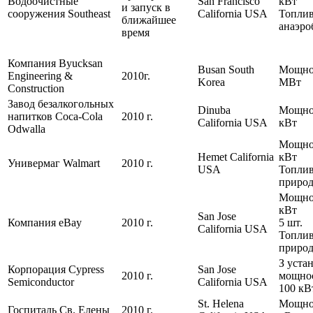
Водоочистные
San Francisco
кВт
и запуск в
сооружения Southeast
California USA
Топлив
ближайшее
анаэро
время
Компания Byucksan
Busan South
Мощнос
Engineering &
2010г.
Korea
МВт
Construction
Завод безалкогольных
Dinuba
Мощно
напитков Coca-Cola
2010 г.
California USA
кВт
Odwalla
Мощнос
Hemet California
кВт
Универмаг Walmart
2010 г.
USA
Топлив
природ
Мощнос
кВт
San Jose
Компания eBay
2010 г.
5 шт.
California USA
Топлив
природ
З уста
Корпорация Cypress
San Jose
2010 г.
мощно
Semiconductor
California USA
100 кВ
St. Helena
Мощно
Госпиталь Св. Елены
2010 г.