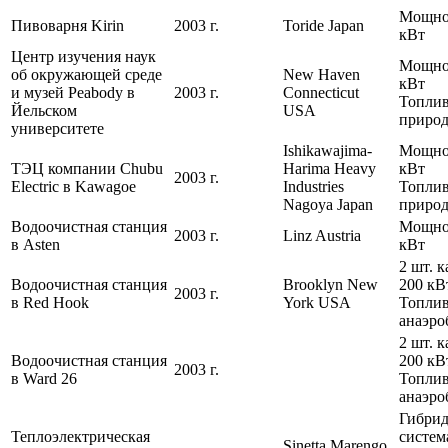
Мощнос
Пивоварня Kirin
2003 г.
Toride Japan
кВт
Центр изучения наук
Мощнос
об окружающей среде
New Haven
кВт
и музей Peabody в
2003 г.
Connecticut
Топлив
Йельском
USA
природ
университете
Ishikawajima-
Мощно
ТЭЦ компании Chubu
Harima Heavy
кВт
2003 г.
Electric в Kawagoe
Industries
Топлив
Nagoya Japan
природ
Водоочистная станция
Мощно
2003 г.
Linz Austria
в Asten
кВт
2 шт. 
Водоочистная станция
Brooklyn New
200 кВ
2003 г.
в Red Hook
York USA
Топлив
анаэро
2 шт. 
Водоочистная станция
200 кВ
2003 г.
в Ward 26
Топлив
анаэро
Гибрид
Теплоэлектрическая
систе
Sinetta Marengo