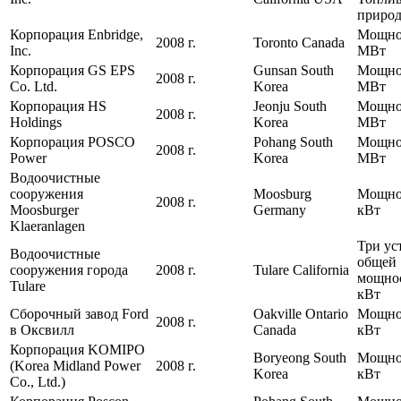
природ
Корпорация Enbridge,
Мощнос
2008 г.
Toronto Canada
Inc.
МВт
Корпорация GS EPS
Gunsan South
Мощнос
2008 г.
Co. Ltd.
Korea
МВт
Корпорация HS
Jeonju South
Мощнос
2008 г.
Holdings
Korea
МВт
Корпорация POSCO
Pohang South
Мощнос
2008 г.
Power
Korea
МВт
Водоочистные
сооружения
Moosburg
Мощнос
2008 г.
Moosburger
Germany
кВт
Klaeranlagen
Три ус
Водоочистные
общей
сооружения города
2008 г.
Tulare California
мощнос
Tulare
кВт
Сборочный завод Ford
Oakville Ontario
Мощнос
2008 г.
в Оксвилл
Canada
кВт
Корпорация KOMIPO
Boryeong South
Мощнос
(Korea Midland Power
2008 г.
Korea
кВт
Co., Ltd.)