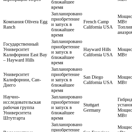
ближайшее
время
Запланировано
Мощнос
приобретение
Компания Olivera Egg
French Camp
МВт
и запуск в
Ranch
California USA
Топлив
ближайшее
анаэро
время
Запланировано
Государственный
приобретение
Университет
Hayward Hills
Мощнос
и запуск в
Калифорнии East Bay
California USA
МВт
ближайшее
– Hayward Hills
время
Запланировано
Университет
приобретение
San Diego
Мощнос
Калифорнии, Сан-
и запуск в
California USA
МВт
Диего
ближайшее
время
Научно-
Запланировано
Гибрид
исследовательская
приобретение
Stuttgart
устано
рабочая группа
и запуск в
Germany
Мощнос
Университета
ближайшее
МВт
Штутгарта
время
Запланировано
Мощнос
приобретение