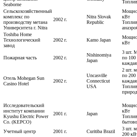
Топлив
Seaborne
Сельскохозяйственный
Мощнос
комплекс по
Nitra Slovak
кВт
2002 г.
производству метана
Republic
Топлив
Университета г. Nitra
анаэро
Toshiba Home
Мощнос
Технологический
2002 г.
Kamo Japan
кВт
завод
3 шт. 
Nishinomiya
Пожарная часть
2002 г.
по 100
Japan
каждая
2 шт. 
Uncasville
по 200
Отель Mohegan Sun
2002 г.
Connecticut
каждая
Casino Hotel
USA
Топлив
природ
Исследовательский
Мощнос
институт компании
кВт
2001 г.
Japan
Kyushu Electric Power
Топлив
Co. (KEPCO)
бытово
3 шт. 
Учетный центр
2001 г.
Curitiba Brazil
200 кВ