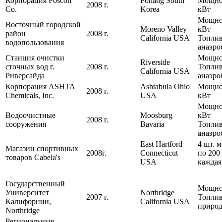
Корпорация Poscon
Pohang South
Мощнос
2008 г.
Co.
Korea
кВт
Мощно
Восточный городской
Moreno Valley
кВт
район
2008 г.
California USA
Топлив
водопользования
анаэро
Станция очистки
Мощно
Riverside
сточных вод г.
2008 г.
Топлив
California USA
Риверсайда
анаэро
Корпорация ASHTA
Ashtabula Ohio
Мощно
2008 г.
Chemicals, Inc.
USA
кВт
Мощно
Водоочистные
Moosburg
кВт
2008 г.
сооружения
Bavaria
Топлив
анаэро
East Hartford
4 шт. 
Магазин спортивных
2008г.
Connecticut
по 200
товаров Cabela's
USA
каждая
Государственный
Мощно
Университет
Northridge
2007 г.
Топлив
Калифорнии,
California USA
природ
Northridge
Региональные