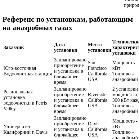
природ
Референс по установкам, работающим
на анаэробных газах
Технически
Дата
Место
Заказчик
характерис
установки
установки
установки
Запланировано
San
Мощность –
приобретение
Юго-восточная
Francisco
кВт
и установка в
Водоочистная станция
California
Топливо –
ближайшее
USA
анаэробный 
время
Запланировано
2 установки
Региональная
приобретение
Riverside
мощностью 
установка
и установка в
California
300 кВт каж
водоочистки в Perris
ближайшее
USA
Топливо –
Valley
время
анаэробный 
Запланировано
Мощность - 
приобретение
Davis
Университет
кВт
и установка в
California
Калифорнии г. Davis
Топливо –
ближайшее
USA
анаэробный 