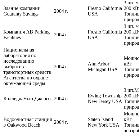
3 шт. 
Здание компании
Fresno California
200 кВ
2004 г.
Guaranty Savings
USA
Топлив
природ
3 шт. 
Компания AB Parking
Fresno California
200 кВ
2004 г.
Facilities
USA
Топлив
природ
Национальная
лаборатория по
Мощнос
исследованию
Ann Arbor
кВт
выбросов
2004 г.
Michigan USA
Топлив
транспортных средств
природ
Агентства по охране
окружающей среды
3 шт.М
Ewing Township
200 кВ
Колледж Нью-Джерси
2004 г.
New Jersey USA
Топлив
природ
Мощнос
Водоочистная станция
Staten Island
кВт
2004 г.
в Oakwood Beach
New York USA
Топлив
анаэро