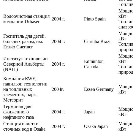
Топлив
Мощнос
Водоочистная станция
кВт
2004 г.
Pinto Spain
компании Urbaser
Топлив
анаэро
Мощнос
Госпиталь для детей,
кВт
больных раком, им.
2004 г.
Curitiba Brazil
Топлив
Erasto Gaertner
природ
Мощнос
Институт технологии
Edmunton
кВт
Северной Альберты
2004 г.
Canada
Топлив
(NAIT)
природ
Компания RWE,
павильон технологии
Мощнос
на топливных
2004г.
Essen Germany
кВт
элементах, парк
Метеорит
Терминал для
Мощнос
сжиженного
2004 г.
Japan
кВт
нефтяного газа
Станция очистки
Мощнос
2004 г.
Osaka Japan
сточных вод в Osaka
кВт