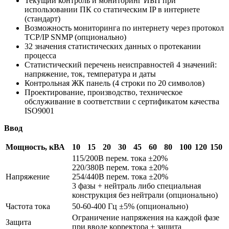
Текущий контроль и мониторинг ИБП при
использовании ПК со статическим IP в интернете
(стандарт)
Возможность мониторинга по интернету через протокол
TCP/IP SNMP (опционально)
32 значения статистических данных о протекании
процесса
Статистический перечень неисправностей 4 значений:
напряжение, ток, температура и даты
Контрольная ЖК панель (4 строки по 20 символов)
Проектирование, производство, техническое
обслуживание в соответствии с сертификатом качества
ISO9001
Ввод
Мощность, кВА
10
15
20
30
45
60
80
100
120
150
115/200В перем. тока ±20%
220/380В перем. тока ±20%
Напряжение
254/440В перем. тока ±20%
3 фазы + нейтраль либо специальная
конструкция без нейтрали (опционально)
Частота тока
50-60-400 Гц ±5% (опционально)
Ограничение напряжения на каждой фазе
Защита
при вводе корректора + защита