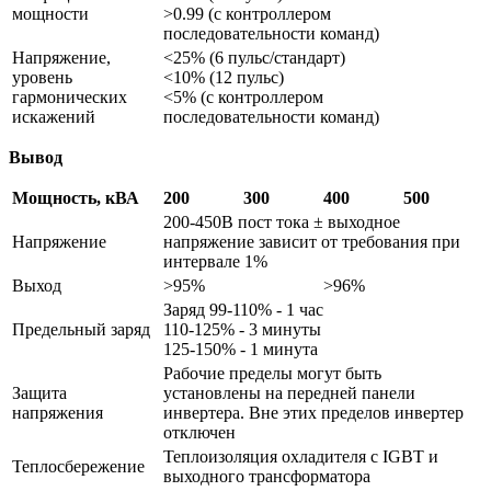
мощности
>0.99 (с контроллером
последовательности команд)
Напряжение,
<25% (6 пульс/стандарт)
уровень
<10% (12 пульс)
гармонических
<5% (с контроллером
искажений
последовательности команд)
Вывод
Мощность, кВА
200
300
400
500
200-450В пост тока ± выходное
Напряжение
напряжение зависит от требования при
интервале 1%
Выход
>95%
>96%
Заряд 99-110% - 1 час
Предельный заряд
110-125% - 3 минуты
125-150% - 1 минута
Рабочие пределы могут быть
Защита
установлены на передней панели
напряжения
инвертера. Вне этих пределов инвертер
отключен
Теплоизоляция охладителя с IGBT и
Теплосбережение
выходного трансформатора