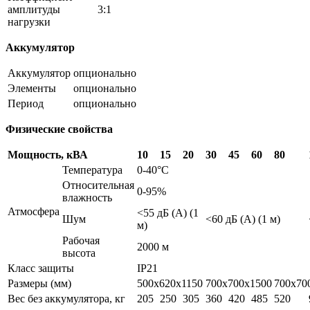
амплитуды
3:1
нагрузки
Аккумулятор
Аккумулятор
опционально
Элементы
опционально
Период
опционально
Физические свойства
Мощность, кВА
10
15
20
30
45
60
80
Температура
0-40°C
Относительная
0-95%
влажность
Атмосфера
<55 дБ (A) (1
Шум
<60 дБ (A) (1 м)
м)
Рабочая
2000 м
высота
Класс защиты
IP21
Размеры (мм)
500x620x1150
700x700x1500
700x70
Вес без аккумулятора, кг
205
250
305
360
420
485
520