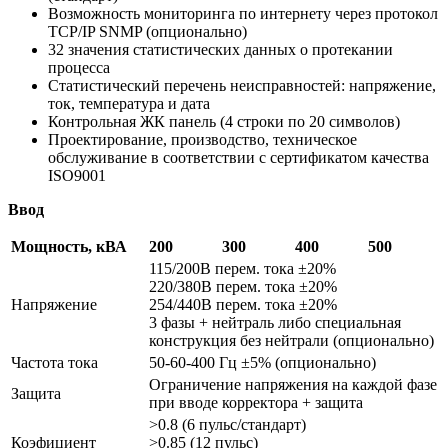
Возможность мониторинга по интернету через протокол
TCP/IP SNMP (опционально)
32 значения статистических данных о протекании
процесса
Статистический перечень неисправностей: напряжение,
ток, температура и дата
Контрольная ЖК панель (4 строки по 20 символов)
Проектирование, производство, техническое
обслуживание в соответствии с сертификатом качества
ISO9001
Ввод
Мощность, кВА
200
300
400
500
115/200В перем. тока ±20%
220/380В перем. тока ±20%
Напряжение
254/440В перем. тока ±20%
3 фазы + нейтраль либо специальная
конструкция без нейтрали (опционально)
Частота тока
50-60-400 Гц ±5% (опционально)
Ограничение напряжения на каждой фазе
Защита
при вводе корректора + защита
>0.8 (6 пульс/стандарт)
Коэфициент
>0.85 (12 пульс)