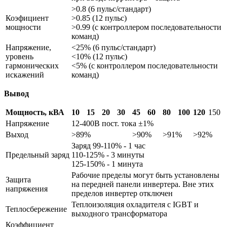
>0.8 (6 пульс/стандарт)
Коэфициент
>0.85 (12 пульс)
мощности
>0.99 (с контроллером последовательности
команд)
Напряжение,
<25% (6 пульс/стандарт)
уровень
<10% (12 пульс)
гармонических
<5% (с контроллером последовательности
искажений
команд)
Вывод
Мощность, кВА
10
15
20
30
45
60
80
100
120
150
Напряжение
12-400В пост. тока ±1%
Выход
>89%
>90%
>91%
>92%
Заряд 99-110% - 1 час
Предельный заряд
110-125% - 3 минуты
125-150% - 1 минута
Рабочие пределы могут быть установлены
Защита
на передней панели инвертера. Вне этих
напряжения
пределов инвертер отключен
Теплоизоляция охладителя с IGBT и
Теплосбережение
выходного трансформатора
Коэффициент