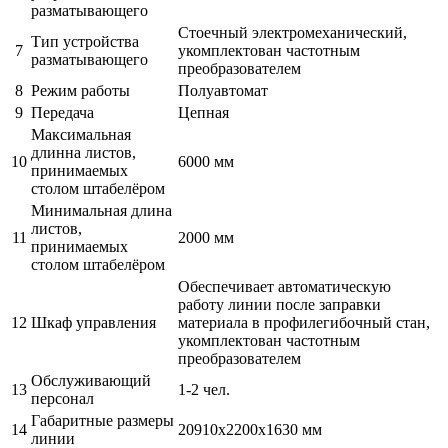
разматывающего
Стоечный электромеханический,
Тип устройства
7
укомплектован частотным
разматывающего
преобразователем
8
Режим работы
Полуавтомат
9
Передача
Цепная
Максимальная
длинна листов,
10
6000 мм
принимаемых
столом штабелёром
Минимальная длина
листов,
11
2000 мм
принимаемых
столом штабелёром
Обеспечивает автоматическую
работу линии после заправки
12
Шкаф управления
материала в профилегибочный стан,
укомплектован частотным
преобразователем
Обслуживающий
13
1-2 чел.
персонал
Габаритные размеры
14
20910x2200x1630 мм
линии