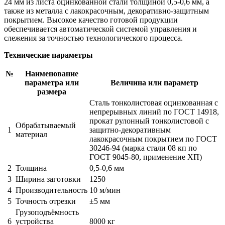
24 мм из листа оцинкованной стали толщиной 0,5-0,6 мм, а
также из металла с лакокрасочным, декоративно-защитным
покрытием. Высокое качество готовой продукции
обеспечивается автоматической системой управления и
слежения за точностью технологического процесса.
Технические параметры
№
Наименование
параметра или
Величина или параметр
размера
Сталь тонколистовая оцинкованная с
непрерывных линий по ГОСТ 14918,
прокат рулонный тонколистовой с
Обрабатываемый
1
защитно-декоративным
материал
лакокрасочным покрытием по ГОСТ
30246-94 (марка стали 08 кп по
ГОСТ 9045-80, применение ХП)
2
Толщина
0,5-0,6 мм
3
Ширина заготовки
1250
4
Производительность
10 м/мин
5
Точность отрезки
±5 мм
Грузоподъёмность
6
устройства
8000 кг