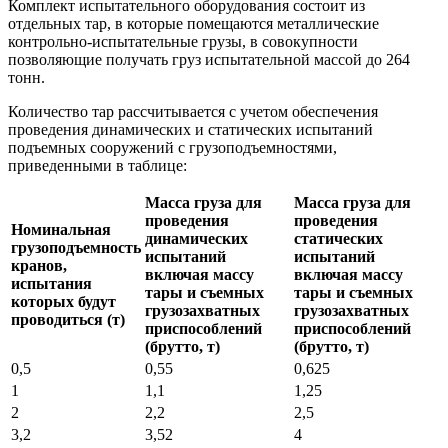
Комплект испытательного оборудования состоит из
отдельных тар, в которые помещаются металлические
контрольно-испытательные грузы, в совокупности
позволяющие получать груз испытательной массой до 264
тонн.
Количество тар рассчитывается с учетом обеспечения
проведения динамических и статических испытаний
подъемных сооружений с грузоподъемностями,
приведенными в таблице:
Масса груза для
Масса груза для
проведения
проведения
Номинальная
динамических
статических
грузоподъемность
испытаний
испытаний
кранов,
включая массу
включая массу
испытания
тары и съемных
тары и съемных
которых будут
грузозахватных
грузозахватных
проводиться (т)
приспособлений
приспособлений
(брутто, т)
(брутто, т)
0,5
0,55
0,625
1
1,1
1,25
2
2,2
2,5
3,2
3,52
4