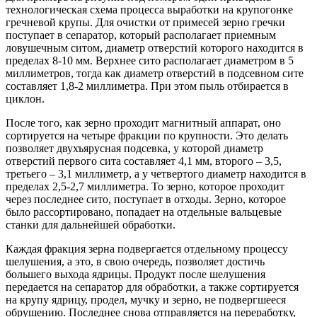
технологическая схема процесса выработки на крупогонке
гречневой крупы. Для очистки от примесей зерно гречки
поступает в сепаратор, который располагает приемным
ловушечным ситом, диаметр отверстий которого находится в
пределах 8-10 мм. Верхнее сито располагает диаметром в 5
миллиметров, тогда как диаметр отверстий в подсевном сите
составляет 1,8-2 миллиметра. При этом пыль отбирается в
циклон.
После того, как зерно проходит магнитный аппарат, оно
сортируется на четыре фракции по крупности. Это делать
позволяет двухъярусная подсевка, у которой диаметр
отверстий первого сита составляет 4,1 мм, второго – 3,5,
третьего – 3,1 миллиметр, а у четвертого диаметр находится в
пределах 2,5-2,7 миллиметра. То зерно, которое проходит
через последнее сито, поступает в отходы. Зерно, которое
было рассортировано, попадает на отдельные вальцевые
станки для дальнейшей обработки.
Каждая фракция зерна подвергается отдельному процессу
шелушения, а это, в свою очередь, позволяет достичь
большего выхода ядрицы. Продукт после шелушения
передается на сепаратор для обработки, а также сортируется
на крупу ядрицу, продел, мучку и зерно, не подвергшееся
обрушению. Последнее снова отправляется на переработку,