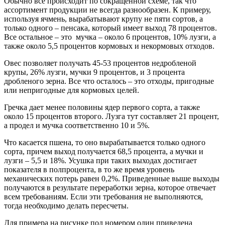
Обычно все происходит по сокращенной схеме, так что
ассортимент продукции не всегда разнообразен. К примеру,
используя ячмень, вырабатывают крупу не пяти сортов, а
только одного – пенсака, который имеет выход 78 процентов.
Все остальное – это мучка – около 6 процентов, 10% лузги, а
также около 5,5 процентов кормовых и некормовых отходов.
Овес позволяет получать 45-53 процентов недробленой
крупы, 26% лузги, мучки 9 процентов, и 3 процента
дробленого зерна. Все что осталось – это отходы, пригодные
или непригодные для кормовых целей.
Гречка дает менее половины ядер первого сорта, а также
около 15 процентов второго. Лузга тут составляет 21 процент,
а продел и мучка соответственно 10 и 5%.
Что касается пшена, то оно вырабатывается только одного
сорта, причем выход получается 68,5 процента, а мучки и
лузги – 5,5 и 18%. Усушка при таких выходах достигает
показателя в полпроцента, в то же время уровень
механических потерь равен 0,2%. Приведенные выше выходы
получаются в результате переработки зерна, которое отвечает
всем требованиям. Если эти требования не выполняются,
тогда необходимо делать пересчеты.
Для примера на рисунке под номером один приведена