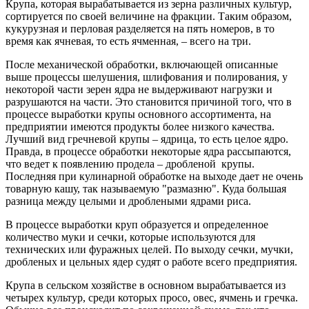
Крупа, которая вырабатывается из зерна различных культур,
сортируется по своей величине на фракции. Таким образом,
кукурузная и перловая разделяется на пять номеров, в то
время как ячневая, то есть ячменная, – всего на три.
После механической обработки, включающей описанные
выше процессы шелушения, шлифования и полирования, у
некоторой части зерен ядра не выдерживают нагрузки и
разрушаются на части. Это становится причиной того, что в
процессе выработки крупы основного ассортимента, на
предприятии имеются продукты более низкого качества.
Лучший вид гречневой крупы – ядрица, то есть целое ядро.
Правда, в процессе обработки некоторые ядра рассыпаются,
что ведет к появлению продела – дробленой крупы.
Последняя при кулинарной обработке на выходе дает не очень
товарную кашу, так называемую "размазню". Куда большая
разница между целыми и дроблеными ядрами риса.
В процессе выработки круп образуется и определенное
количество муки и сечки, которые используются для
технических или фуражных целей. По выходу сечки, мучки,
дробленых и цельных ядер судят о работе всего предприятия.
Крупа в сельском хозяйстве в основном вырабатывается из
четырех культур, среди которых просо, овес, ячмень и гречка.