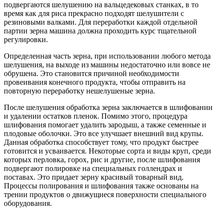
подвергаются шелушению на вальцедековых станках, в то
время как для риса прекрасно подходят шелушители с
резиновыми валками. Для переработки каждой отдельной
партии зерна машина должна проходить курс тщательной
регулировки.
Определенная часть зерна, при использовании любого метода
шелушения, на выходе из машины недостаточно или вовсе не
обрушена. Это становится причиной необходимости
провеивания конечного продукта, чтобы отправить на
повторную переработку нешелушеные зерна.
После шелушения обработка зерна заключается в шлифовании
и удалении остатков пленок. Помимо этого, процедура
шлифования помогает удалить зародыш, а также семенные и
плодовые оболочки. Это все улучшает внешний вид крупы.
Данная обработка способствует тому, что продукт быстрее
готовится и усваивается. Некоторые сорта и виды круп, среди
которых перловка, горох, рис и другие, после шлифования
подвергают полировке на специальных голлендрах и
поставах. Это придает зерну красивый товарный вид.
Процессы полирования и шлифования также основаны на
трении продуктов о движущиеся поверхности специального
оборудования.