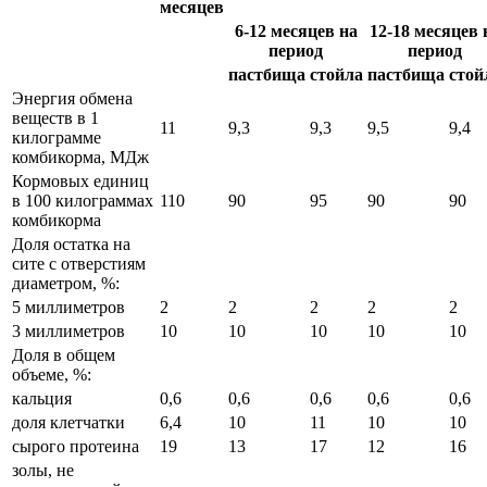
месяцев
6-12 месяцев на
12-18 месяцев 
период
период
пастбища
стойла
пастбища
стой
Энергия обмена
веществ в 1
11
9,3
9,3
9,5
9,4
килограмме
комбикорма, МДж
Кормовых единиц
в 100 килограммах
110
90
95
90
90
комбикорма
Доля остатка на
сите с отверстиям
диаметром, %:
5 миллиметров
2
2
2
2
2
3 миллиметров
10
10
10
10
10
Доля в общем
объеме, %:
кальция
0,6
0,6
0,6
0,6
0,6
доля клетчатки
6,4
10
11
10
10
сырого протеина
19
13
17
12
16
золы, не