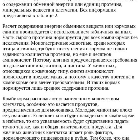
о содержании обменной энергии или единиц протеина,
минеральных веществ и клетчатки. Вся информация
представлена в таблице 2.
Расчет содержания энергии обменных веществ или кормовых
единиц производится с использованием табличных данных.
Часть сырого протеина нормируется для всех комбикормов без
исключения. Моногастричные животные, среди которых
птица и свиньи, требуют поступления с кормом не только
заданного количества протеина, но еще и десятков
аминокислот. Поэтому для них предусматривается требования
по доле метионина, лизина, и цистина. У животных,
относящихся к жвачному типу, синтез аминокислот
происходит в преджелудках, а поэтому к качеству протеина в
комбикорме они менее требовательны. В таких кормах
нормируется лишь среднее содержание протеина.
Комбикорма располагают ограниченным количеством
клетчатки, особенно это касается продуктов,
предназначенных для молодняка. Молодые животные плохо
ее усваивают. Если клетчатка будет находиться в комбикорме
в избытке, то его усваиваемость будет существенно падать
точно так же, как и общая питательность продукта. Для
жвачных животных клетчатка играет роль фактора,
нормализующего пищеварение в рубце. Тем более, что она