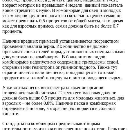
возраст которых не превышает 4 недели, данный показатель
вовсе стремится к нулю. В комбикорме для овец и молодых
экземпляров крупного рогатого скота часть целых семян не
может превышать 0,5 процентов от общей массы, в то время
как для взрослых примесь семян должна быть не более 0,7
процента.
Наличие вредных примесей устанавливается посредством
проведения анализа зерна. Их количество не должно
превышать показателей норм, установленных специальными
документами на комбикорма. В большинстве видов
комбикормов недопустимо содержание триходесмы седой,
спорыньи или гелиотропа опушенноплодного. Также тут
ограничивается наличие песка, попадающего в готовый
продукт из-за плохой процедуры очистки входящего сырья.
У животных песок вызывает раздражение органов
пищеварительной системы. Так что его массовая доля не
должна быть выше 0,5 процента для молодых животных, для
взрослых – не более 0,8%. Наличие песка в комбикормах
определяется по золе, которая не растворяется в соляной
кислоте.
Стандарты на комбикорма предписывают нормы
питательности, учитывая определенные показатели. Речь идет