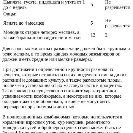
Цыплята, гусята, индюшата и утята от 1
Не
5
до 4 недель
разрешается
Овцы:
Не
Ягнята до 4 месяцев
5
разрешается
Молодняк старше четырех месяцев, а
12
2
также бараны-производители и матки
Для взрослых животных размол чаще должен быть крупным и
реже мелким, в то время как для молодых экземпляров он
должен иметь средние или мелкие размеры.
При достижении определенной крупности размола из
веществ, которые остались на ситах, выделяют семена диких
растений и домашних культур, а также размолотые плоды,
после чего устанавливают их массовую часть в процентах.
Такие элементы существенно снижают характеристики
усваиваемости комбикормов, а некоторые из них, которые
обладают жесткой оболочкой, и вовсе не могут быть
переварены организмом животных.
В полнорационных комбикормах, которые используются в
кормлении взрослых уток, кур-несушек, ремонтного
молодняка гусей и бройлеров целых семян может быть не
более 4,5 процентов, а для утят, цыплят, индюшат и гусят,