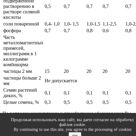
подверженной
растворению в
0,5
0,7
0,7
0,7
0,7
растворе соляной
кислоты
соли поваренной
0,4- 1,0
1,0- 1,5
1,0-1,5
1,1-2,5
1,0-2
фосфора
0,7
0,7
0,8
0,6
0,8
Часть
металломагнитных
примесей,
миллиграмм в 1
килограмме
комбикорма
частицы 2 мм
15
20
20
20
20
частицы больше 2
Не допускается
мм
Семян растений
0,1
0,1
0,1
0,1
0,1
диких, %
Целые семена, %
0,3
0,5
0,5
0,5
0,5
По вопросам консультации и приобретения оборудования Вы
всегда можете обратиться к специалистам компании ООО
Продолжая использовать наш сайт, вы даете согласие на обработку
«Интех ГмбХ»
файлов cookie.
By continuing to use this site, you agree to the processing of cookies
© 2026 ИНТЕХ ГмбХ