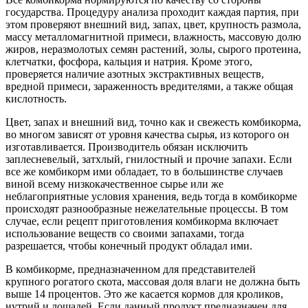
государства. Процедуру анализа проходит каждая партия, при
этом проверяют внешний вид, запах, цвет, крупность размола,
массу металломагнитной примеси, влажность, массовую долю
жиров, неразмолотых семян растений, золы, сырого протеина,
клетчатки, фосфора, кальция и натрия. Кроме этого,
проверяется наличие азотных экстрактивных веществ,
вредной примеси, зараженность вредителями, а также общая
кислотность.
Цвет, запах и внешний вид, точно как и свежесть комбикорма,
во многом зависят от уровня качества сырья, из которого он
изготавливается. Производитель обязан исключить
заплесневелый, затхлый, гнилостный и прочие запахи. Если
все же комбикорм ими обладает, то в большинстве случаев
виной всему низкокачественное сырье или же
неблагоприятные условия хранения, ведь тогда в комбикорме
происходят разнообразные нежелательные процессы. В том
случае, если рецепт приготовления комбикорма включает
использование веществ со своими запахами, тогда
разрешается, чтобы конечный продукт обладал ими.
В комбикорме, предназначенном для представителей
крупного рогатого скота, массовая доля влаги не должна быть
выше 14 процентов. Это же касается кормов для кроликов,
нутрий и лошадей. Если данный продукт предназначен для