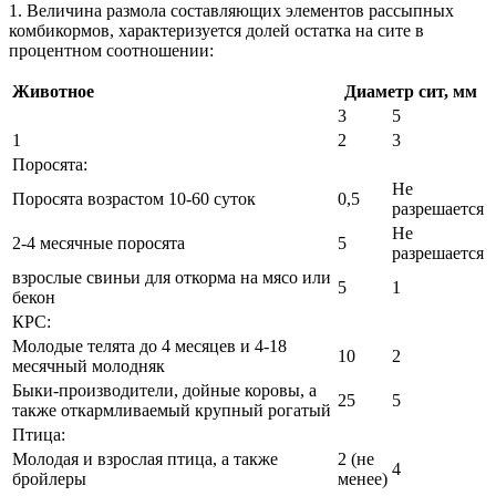
1. Величина размола составляющих элементов рассыпных
комбикормов, характеризуется долей остатка на сите в
процентном соотношении:
Животное
Диаметр сит, мм
3
5
1
2
3
Поросята:
Не
Поросята возрастом 10-60 суток
0,5
разрешается
Не
2-4 месячные поросята
5
разрешается
взрослые свиньи для откорма на мясо или
5
1
бекон
КРС:
Молодые телята до 4 месяцев и 4-18
10
2
месячный молодняк
Быки-производители, дойные коровы, а
25
5
также откармливаемый крупный рогатый
Птица:
Молодая и взрослая птица, а также
2 (не
4
бройлеры
менее)