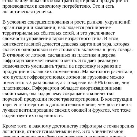
стала наилучшим способом транспортировки продукции от
производителя к конечному потребителю. Это и есть
логистическая цепочка.
В условиях совершенствования и роста рынков, укрупнений
организаций и компаний, наблюдается расширение
территориальных сбытовых сетей, и это увеличивает
сложности управления тарой возрастного типа. В этом
контексте главной делается дешевая картонная тара, которая
является одноразовой и ее стоимость включена в цену товара.
В отличие от лотков, сделанных из пластика и дерева,
гофротара занимает немного места. Это дает реальную
возможность уменьшить траты на перевозку и хранение
продукции в складских помещениях. Маркетологи расчитали,
что пустых гофрокартоновых лотков на грузовике можно
поместить в 3 раза больше, а с товарами на 30% больше, чем
пластиковых. Гофоркартон обладает амортизационными
свойствами, благодаря чему сокращается количество
порченой продукции после транспортировки. В конструкции
тары есть отверстия в дополнительном виде, чем достигается
лучшее вентилирование свежих овощей и фруктов, что тоже
содействует их сохранности.
Кроме того, к важному достоинству гофротары с точки зрения
логистики, относится маленький вес. Это в значительной
степени упрощает работы по погрузке и выгрузке, а также