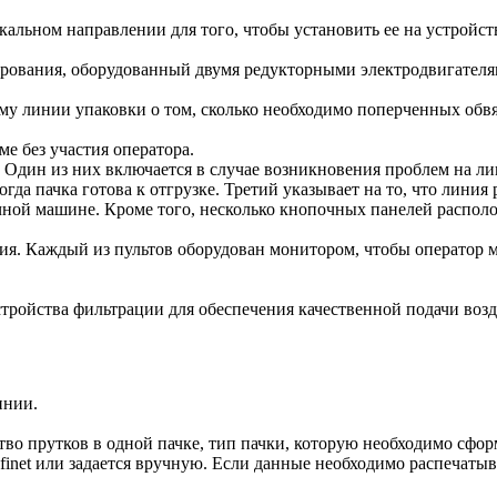
альном направлении для того, чтобы установить ее на устройст
ования, оборудованный двумя редукторными электродвигателям
у линии упаковки о том, сколько необходимо поперченных обвяз
е без участия оператора.
Один из них включается в случае возникновения проблем на лини
да пачка готова к отгрузке. Третий указывает на то, что линия 
очной машине. Кроме того, несколько кнопочных панелей распо
ия. Каждый из пультов оборудован монитором, чтобы оператор 
стройства фильтрации для обеспечения качественной подачи воз
инии.
тво прутков в одной пачке, тип пачки, которую необходимо сформ
et или задается вручную. Если данные необходимо распечатыват