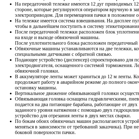
На передаточной тележке имеются 12 дуг приводимых 12
стороне, которые регулируются оператором вручную в за
электроприводом. Для перемещения пачки в положение о
На тележке имеется система взвешивания. На дисплее пул
чтобы в дальнейшем поступить в систему этикетирования
После передаточной тележки расположен блок уплотнени
на входе и выходе обвязочной машины.
После уплотнительного блока расположен передаточный 
Обвязочные машины устанавливаются на две тележки, ко
специальными датчиками с обратной связью.
Подающее устройство (диспенсер) спроектировано для по
электродвигателя, оснащенного системой торможения. Ле
обвязочной головки.
В аккумуляторе ленты может храниться до 12 м ленты. Ко
продолжает работу в аварийном режиме до полного оконча
остановку машины.
Вертикальное движение обвязывающей головки осуществ
Обвязывающая головка оснащена гидравлическими, пневм
подается на два питающие барабана, работающие от двух 
заданного уровня натяжения с помощью двух гидроцилин
устройство для отрезания ленты в двух местах сварки.
По бокам обоих обвязочных машин располагаются устрой
меняться в зависимости от требований заказчика). При н
боковой поверхности пачки.