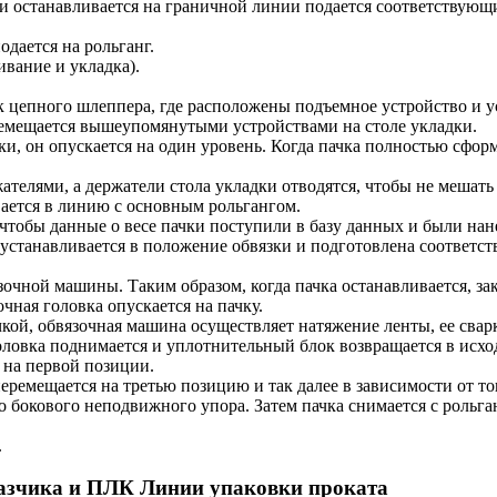
 и останавливается на граничной линии подается соответствующ
одается на рольганг.
вание и укладка).
лок цепного шлеппера, где расположены подъемное устройство и 
ремещается вышеупомянутыми устройствами на столе укладки.
адки, он опускается на один уровень. Когда пачка полностью сфор
ржателями, а держатели стола укладки отводятся, чтобы не меша
вается в линию с основным рольгангом.
чтобы данные о весе пачки поступили в базу данных и были нан
 устанавливается в положение обвязки и подготовлена соответст
вязочной машины. Таким образом, когда пачка останавливается, з
очная головка опускается на пачку.
чкой, обвязочная машина осуществляет натяжение ленты, ее сварк
 головка поднимается и уплотнительный блок возвращается в исх
 на первой позиции.
ремещается на третью позицию и так далее в зависимости от то
до бокового неподвижного упора. Затем пачка снимается с роль
.
азчика и ПЛК Линии упаковки проката