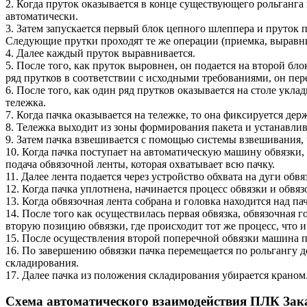
2. Когда пруток оказывается в конце существующего рольганга
автоматически.
3. Затем запускается первый блок цепного шлеппера и пруток п
Следующие прутки проходят те же операции (приемка, выравни
4. Далее каждый пруток выравнивается.
5. После того, как пруток выровнен, он подается на второй б
ряд прутков в соответствии с исходными требованиями, он пе
6. После того, как один ряд прутков оказывается на столе укл
тележка.
7. Когда пачка оказывается на тележке, то она фиксируется де
8. Тележка выходит из зоны формирования пакета и устанавли
9. Затем пачка взвешивается с помощью системы взвешивания, 
10. Когда пачка поступает на автоматическую машину обвязки,
подача обвязочной ленты, которая охватывает всю пачку.
11. Далее лента подается через устройство обхвата на дуги об
12. Когда пачка уплотнена, начинается процесс обвязки и обвяз
13. Когда обвязочная лента собрана и головка находится над па
14. После того как осуществилась первая обвязка, обвязочная
вторую позицию обвязки, где происходит тот же процесс, что и
15. После осуществления второй поперечной обвязки машина пе
16. По завершению обвязки пачка перемещается по рольгангу 
складирования.
17. Далее пачка из положения складирования убирается краном
Схема автоматического взаимодействия ПЛК Зак