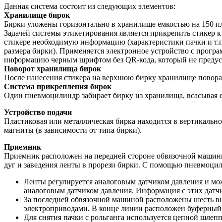
Данная система состоит из следующих элементов:
Хранилище бирок
Бирки уложены горизонтально в хранилище емкостью на 150 п
Задачей системы этикетирования является прикрепить стикер к 
стикере необходимую информацию (характеристики пачки и т.п.)
размера бирки). Применяется электронное устройство с програ
информацию черным шрифтом без QR-кода, который не предус
Поворот хранилища бирок
После нанесения стикера на верхнюю бирку хранилище поворач
Система прикрепления бирок
Один пневмоцилиндр забирает бирку из хранилища, всасывая ее
Устройство подачи
Пластиковая или металлическая бирка находится в вертикальн
магниты (в зависимости от типа бирки).
Приемник
Приемник расположен на передней стороне обвязочной машин
дуг и заведения ленты в прорези бирки. С помощью пневмоцил
Ленты регулируется аналоговым датчиком давления и мож
аналоговым датчиком давления. Информация с этих датчи
За последней обвязочной машиной расположены шесть вы
электроприводами. В конце линии расположен буферный
Для снятия пачки с рольганга используется цепной шлепп