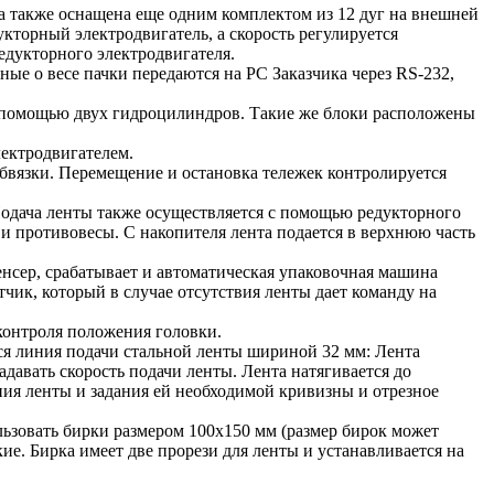
 также оснащена еще одним комплектом из 12 дуг на внешней
кторный электродвигатель, а скорость регулируется
едукторного электродвигателя.
ные о весе пачки передаются на PC Заказчика через RS-232,
с помощью двух гидроцилиндров. Такие же блоки расположены
ектродвигателем.
бвязки. Перемещение и остановка тележек контролируется
Подача ленты также осуществляется с помощью редукторного
и противовесы. С накопителя лента подается в верхнюю часть
пенсер, срабатывает и автоматическая упаковочная машина
чик, который в случае отсутствия ленты дает команду на
контроля положения головки.
я линия подачи стальной ленты шириной 32 мм: Лента
давать скорость подачи ленты. Лента натягивается до
ия ленты и задания ей необходимой кривизны и отрезное
ьзовать бирки размером 100х150 мм (размер бирок может
ие. Бирка имеет две прорези для ленты и устанавливается на