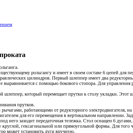
лением
 проката
ольганга.
ествующему рольгангу и имеет в своем составе 6 цепей для п
авлических цилиндров. Первый шлеппер имеет два редукторных
нге выравнивается с помощью бокового стопора. Для управления 
 шлеппер, который перемещает прутки к столу укладки. Этот ш
нивания прутков.
и рычагами, работающими от редукторного электродвигателя, на
ателем для его перемещения в вертикальном направлении. Задач
 под него заходит передаточная тележка. Стол оснащен 6 дуга
круглой, гексагональной или прямоугольной формы. Для того ч
ор может установить дуги вручную.