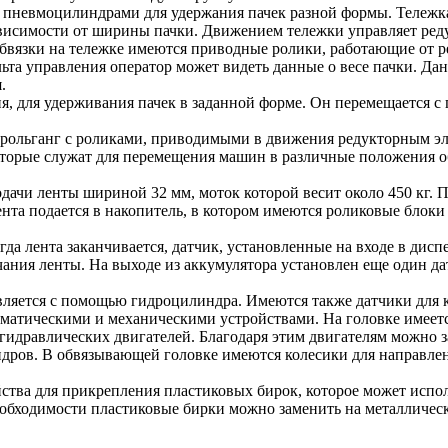
 пневмоцилиндрами для удержания пачек разной формы. Тележка
висимости от ширины пачки. Движением тележки управляет реду
бвязки на тележке имеются приводные ролики, работающие от р
ьта управления оператор может видеть данные о весе пачки. Дан
.
я, для удерживания пачек в заданной форме. Он перемещается 
рольганг с роликами, приводимыми в движения редукторным эл
торые служат для перемещения машин в различные положения о
дачи ленты шириной 32 мм, моток которой весит около 450 кг. 
нта подается в накопитель, в котором имеются роликовые блоки 
гда лента заканчивается, датчик, установленные на входе в дис
ния ленты. На выходе из аккумулятора установлен еще один дат
ляется с помощью гидроцилиндра. Имеются также датчики для 
атическими и механическими устройствами. На головке имеетс
гидравлических двигателей. Благодаря этим двигателям можно за
дров. В обвязывающей головке имеются колесики для направлен
ства для прикрепления пластиковых бирок, которое может испол
еобходимости пластиковые бирки можно заменить на металлическ