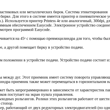
ластиковых или металлических бирок. Система этикетирования
бирке. Для этого в системе имеется принтер и пневматическое у
. Используется принтер Printess 4e или аналогичный, 300dpi, дл
ммным обеспечением Easycode. Электронное устройство соединен
мотрен программой Easycode.
ивается на 45ᵒ с помощью превмоцилиндра для того, чтобы был
, а другой помещает бирку в устройство подачи.
ом положении в устройстве подачи. Устройство подачи состоит
ы между дуг. Этот приемник имеет систему поворота управляю
индра приемник также может перемещаться в горизонтальном на
ет быть запрограммировано в зависимости от характеристик па
ков поступает на экран пульта управления.
ходных рольгангов. Ролики этих рольгангов работают от шести
 стопор.
ер, работающий от двух редукторных электродвигателей (по одн