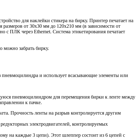
стройство для наклейки стикера на бирку. Принтер печатает на
я размеров от 30х30 мм до 120х210 мм (в зависимости от
о с ПЛК через Ethernet. Система этикетирования печатает
о можно забрать бирку.
 из пневмоцилиндра и использует всасывающие элементы или
щуюся пневмоцилиндром для перемещения бирки к ленте между
правлении к пачке.
кета. Прочность ленты на разрыв контролируется другим
 редукторных электродвигателей, контролируемых
ому на каждые 3 цепи). Этот шлеппер состоит из 6 цепей с