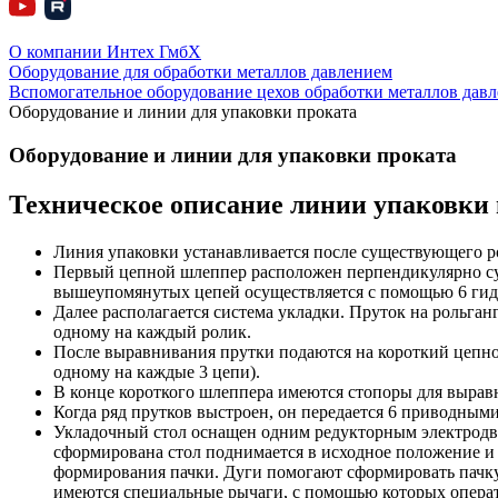
О компании Интех ГмбХ
Оборудование для обработки металлов давлением
Вспомогательное оборудование цехов обработки металлов дав
Оборудование и линии для упаковки проката
Оборудование и линии для упаковки проката
Техническое описание линии упаковки
Линия упаковки устанавливается после существующего р
Первый цепной шлеппер расположен перпендикулярно сущ
вышеупомянутых цепей осуществляется с помощью 6 гидр
Далее располагается система укладки. Пруток на рольга
одному на каждый ролик.
После выравнивания прутки подаются на короткий цепной
одному на каждые 3 цепи).
В конце короткого шлеппера имеются стопоры для вырав
Когда ряд прутков выстроен, он передается 6 приводным
Укладочный стол оснащен одним редукторным электродвиг
сформирована стол поднимается в исходное положение и
формирования пачки. Дуги помогают сформировать пачку 
имеются специальные рычаги, с помощью которых операт