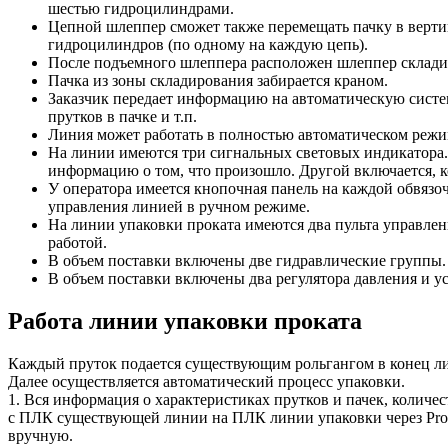
шестью гидроцилиндрами.
Цепной шлеппер сможет также перемещать пачку в вертик
гидроцилиндров (по одному на каждую цепь).
После подъемного шлеппера расположен шлеппер складир
Пачка из зоны складирования забирается краном.
Заказчик передает информацию на автоматическую систем
прутков в пачке и т.п.
Линия может работать в полностью автоматическом режим
На линии имеются три сигнальных световых индикатора. 
информацию о том, что произошло. Другой включается, ког
У оператора имеется кнопочная панель на каждой обвяз
управления линией в ручном режиме.
На линии упаковки проката имеются два пульта управлен
работой.
В объем поставки включены две гидравлические группы.
В объем поставки включены два регулятора давления и у
Работа линии упаковки проката
Каждый пруток подается существующим рольгангом в конец л
Далее осуществляется автоматический процесс упаковки.
1. Вся информация о характеристиках прутков и пачек, количес
с ПЛК существующей линии на ПЛК линии упаковки через Profin
вручную.