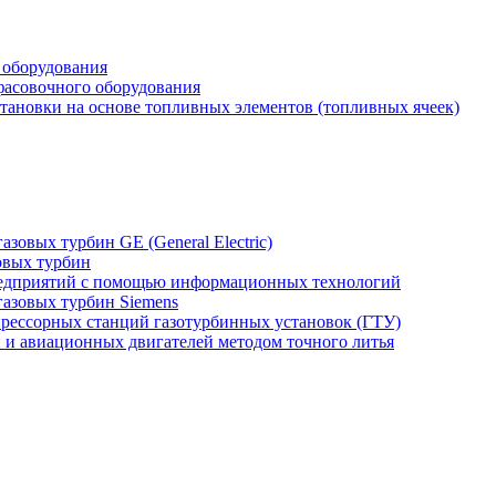
 оборудования
фасовочного оборудования
тановки на основе топливных элементов (топливных ячеек)
зовых турбин GE (General Electric)
овых турбин
едприятий с помощью информационных технологий
газовых турбин Siemens
прессорных станций газотурбинных установок (ГТУ)
н и авиационных двигателей методом точного литья