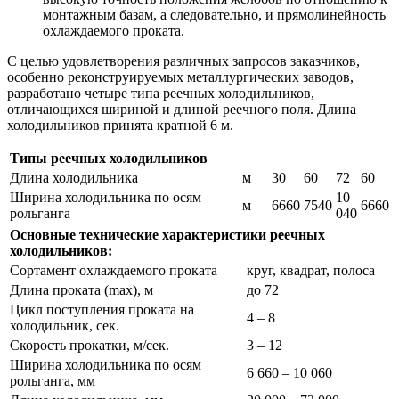
монтажным базам, а следовательно, и прямолинейность
охлаждаемого проката.
С целью удовлетворения различных запросов заказчиков,
особенно реконструируемых металлургических заводов,
разработано четыре типа реечных холодильников,
отличающихся шириной и длиной реечного поля. Длина
холодильников принята кратной 6 м.
Типы реечных холодильников
Длина холодильника
м
30
60
72
60
Ширина холодильника по осям
10
м
6660
7540
6660
рольганга
040
Основные технические характеристики реечных
холодильников:
Сортамент охлаждаемого проката
круг, квадрат, полоса
Длина проката (max), м
до 72
Цикл поступления проката на
4 – 8
холодильник, сек.
Скорость прокатки, м/сек.
3 – 12
Ширина холодильника по осям
6 660 – 10 060
рольганга, мм