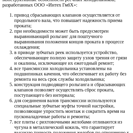
разработанных ООО «Интех ГмбХ»:
привод сбрасывающих клапанов осуществляется от
продольного вала, что повышает надежность приема
проката;
при необходимости может быть предусмотрен
выравнивающий рольганг для поштучного
выравнивания положения концов проката в процессе
охлаждения;
в приводе зубчатых реек используется устройство,
обеспечивающее полную защиту узлов трения от грязи
и окалины, исключающее их ежегодный ремонт;
все трансмиссии холодильника установлены на
подшипниках качения, что обеспечивает их работу без
ремонта на весь срок службы холодильника;
конструкция подводящего рольганга и сбрасывающих
клапанов позволяет осуществлять сброс проката,
поступающего без интервала;
для соединения валов трансмиссии используются
специальные зубчатые муфты точной настройки,
позволяющие упростить монтаж и сократить время на
пусконаладочные работы и ремонты;
все плиты с рихтовочными желобами отливаются из
чугуна в металлический кокиль, что гарантирует
высокую точность положения желобов по отношению к