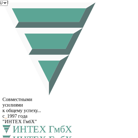
RU
Совместными
усилиями
к общему успеху...
с
_
1997 года
"ИНТЕХ ГмбХ"