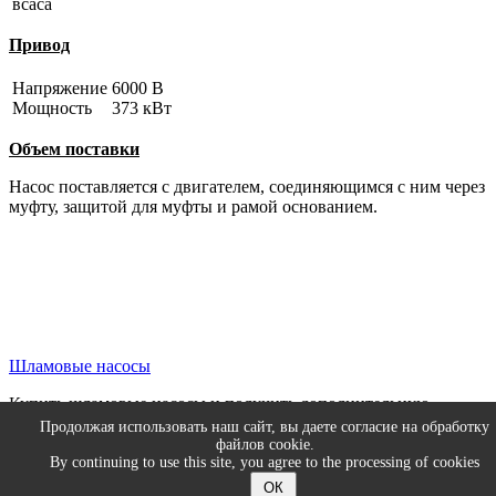
всаса
Привод
Напряжение
6000 В
Мощность
373 кВт
Объем поставки
Насос поставляется с двигателем, соединяющимся с ним через
муфту, защитой для муфты и рамой основанием.
Шламовые насосы
Купить шламовые насосы и получить дополнительную
техническую информацию по насосному оборудованию, Вы
Продолжая использовать наш сайт, вы даете согласие на обработку
можете обратившись к персоналу нашей компании.
файлов cookie.
By continuing to use this site, you agree to the processing of cookies
© 2026 ИНТЕХ ГмбХ
ОК