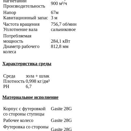
нагнетании
900 м³/ч
Производительность
Напор
67м
Кавитационный запас
3 м
Частота вращения
756,7 об/мин
Уплотнение вала
сальниковое
Потребляемая
мощность
284,1 кВт
Диаметр рабочего
812,8 мм
колеса
Характеристика среды
Среда
зола + шлак
Плотность
0,998 кг/дм³
РН
6,7
Материальное исполнение
Корпус с футеровкой
Gasite 28G
со стороны ступицы
Рабочее колесо
Gasite 28G
Футеровка со стороны
Gasite 28G