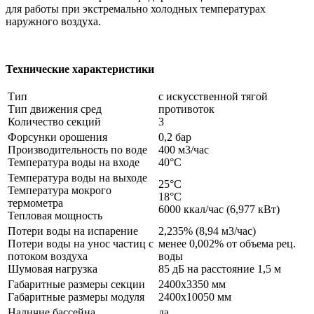
для работы при экстремально холодных температурах
наружного воздуха.
Технические характеристики
Тип
с искусственной тягой
Тип движения сред
противоток
Количество секций
3
Форсунки орошения
0,2 бар
Производительность по воде
400 м3/час
Температура воды на входе
40°С
Температура воды на выходе
25°С
Температура мокрого
18°С
термометра
6000 ккал/час (6,977 кВт)
Тепловая мощность
Потери воды на испарение
2,235% (8,94 м3/час)
Потери воды на унос частиц с
менее 0,002% от объема рец.
потоком воздуха
воды
Шумовая нагрузка
85 дБ на расстояние 1,5 м
Габаритные размеры секции
2400х3350 мм
Габаритные размеры модуля
2400х10050 мм
Наличие бассейна
да