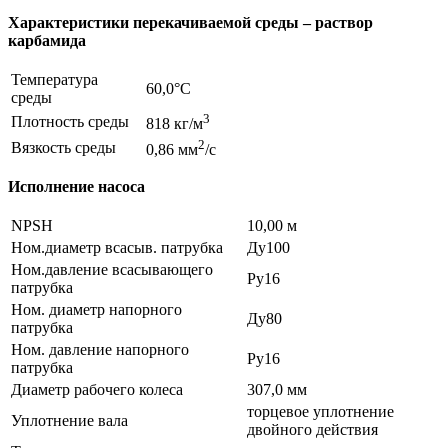
Характеристики перекачиваемой среды – раствор
карбамида
Температура
60,0°С
среды
3
Плотность среды
818 кг/м
2
Вязкость среды
0,86 мм
/с
Исполнение насоса
NPSH
10,00 м
Ном.диаметр всасыв. патрубка
Ду100
Ном.давление всасывающего
Ру16
патрубка
Ном. диаметр напорного
Ду80
патрубка
Ном. давление напорного
Ру16
патрубка
Диаметр рабочего колеса
307,0 мм
торцевое уплотнение
Уплотнение вала
двойного действия