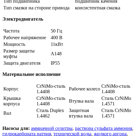
Тип подшипника
подшипник качения
Тип смазки на стороне привода
консистентная смазка
Электродвигатель
Частота
50 Гц
Рабочее напряжение
400 В
Мощность
11кВт
Размер защиты
А148
муфты
Защита двигателя
IP55
Материальное исполнение
CrNiMo-сталь
CrNiMo-сталь
Корпус
Рабочее колесо
1.4408
1.4408
Крышка
CrNiMo-сталь
Сталь CrNiMo
Втулка вала
корпуса
1.4408
1.4571
Сталь Duplex
Защитная
Сталь CrNiMo
Вал
1.4462
втулка вала
1.4571
Насосы для:
аммиачной селитры
,
раствора сульфата аммония
,
гидрокарбоната натрия
,
технической воды
,
жидкого аргона
,