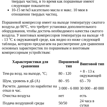
твердых частиц, в то время как поршневые имеют
следующие показатели:
10-15 мг/м3 касательно масла и макс. 10 мкм в
отношении твердых частиц.
Поршневой компрессор имеет на выходе температуру сжатого
воздуха до 90°C, что требует установки дополнительного
оборудования, чтобы достичь необходимого качества сжатого
воздуха. У винтовых компрессоров температура на выходе +8
- 13 °C к окружающей среде, как видно из ниже следующей
таблицы, которую предлагаем на рассмотрение для сравнения
основных характеристик по поршневым и винтовым
компрессорным устройствам:
Характеристики для
Поршневой
Винтовой тип
сравнения
тип
+ 8 - 13 к
Тем-ра возд. на выходе, °C;
80 - 120
окружающей
Шум, уровень в дБ (А)
80 - 95
65 - 70
Расчетн. данные по наработке на
3 000 - 6 000
30 000 - 40 000
отказ в час.
Очистка воздуха
нет
есть
24 часа в
Подача воздушной среды
50/50
сутки