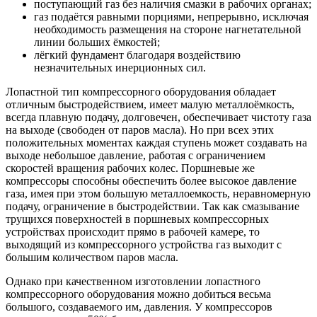
поступающий газ без наличия смазки в рабочих органах;
газ подаётся равными порциями, непрерывно, исключая
необходимость размещения на стороне нагнетательной
линии больших ёмкостей;
лёгкий фундамент благодаря воздействию
незначительных инерционных сил.
Лопастной тип компрессорного оборудования обладает
отличным быстродействием, имеет малую металлоёмкость,
всегда плавную подачу, долговечен, обеспечивает чистоту газа
на выходе (свободен от паров масла). Но при всех этих
положительных моментах каждая ступень может создавать на
выходе небольшое давление, работая с ограничением
скоростей вращения рабочих колес. Поршневые же
компрессоры способны обеспечить более высокое давление
газа, имея при этом большую металлоемкость, неравномерную
подачу, ограничение в быстродействии. Так как смазывание
трущихся поверхностей в поршневых компрессорных
устройствах происходит прямо в рабочей камере, то
выходящий из компрессорного устройства газ выходит с
большим количеством паров масла.
Однако при качественном изготовлении лопастного
компрессорного оборудования можно добиться весьма
большого, создаваемого им, давления. У компрессоров