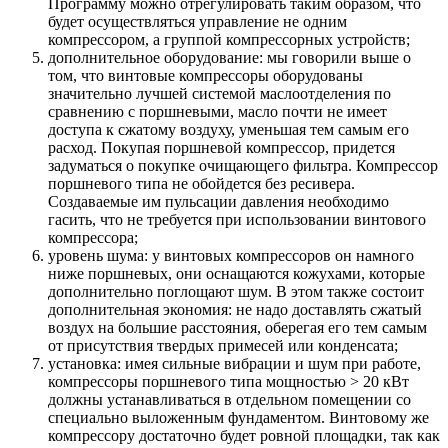
Программу можно отрегулировать таким образом, что
будет осуществляться управление не одним
компрессором, а группой компрессорных устройств;
дополнительное оборудование: мы говорили выше о
том, что винтовые компрессоры оборудованы
значительно лучшей системой маслоотделения по
сравнению с поршневыми, масло почти не имеет
доступа к сжатому воздуху, уменьшая тем самым его
расход. Покупая поршневой компрессор, придется
задуматься о покупке очищающего фильтра. Компрессор
поршневого типа не обойдется без ресивера.
Создаваемые им пульсации давления необходимо
гасить, что не требуется при использовании винтового
компрессора;
уровень шума: у винтовых компрессоров он намного
ниже поршневых, они оснащаются кожухами, которые
дополнительно поглощают шум. В этом также состоит
дополнительная экономия: не надо доставлять сжатый
воздух на большие расстояния, оберегая его тем самым
от присутствия твердых примесей или конденсата;
установка: имея сильные вибрации и шум при работе,
компрессоры поршневого типа мощностью > 20 кВт
должны устанавливаться в отдельном помещении со
специально выложенным фундаментом. Винтовому же
компрессору достаточно будет ровной площадки, так как