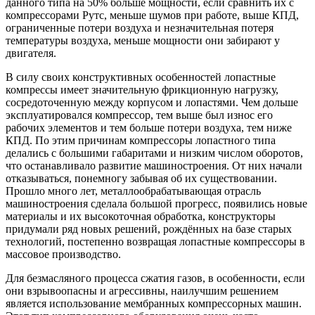
данного типа на 50% больше мощности, если сравнить их с
компрессорами Рутс, меньше шумов при работе, выше КПД,
ограниченные потери воздуха и незначительная потеря
температуры воздуха, меньше мощности они забирают у
двигателя.
В силу своих конструктивных особенностей лопастные
компрессы имеет значительную фрикционную нагрузку,
сосредоточенную между корпусом и лопастями. Чем дольше
эксплуатировался компрессор, тем выше был износ его
рабочих элементов и тем больше потери воздуха, тем ниже
КПД. По этим причинам компрессоры лопастного типа
делались с большими габаритами и низким числом оборотов,
что останавливало развитие машиностроения. От них начали
отказываться, понемногу забывая об их существовании.
Прошло много лет, металлообрабатывающая отрасль
машиностроения сделала большой прогресс, появились новые
материалы и их высокоточная обработка, конструкторы
придумали ряд новых решений, рождённых на базе старых
технологий, постепенно возвращая лопастные компрессоры в
массовое производство.
Для безмасляного процесса сжатия газов, в особенности, если
они взрывоопасны и агрессивны, наилучшим решением
является использование мембранных компрессорных машин.