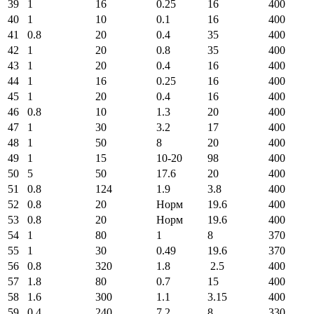
39
1
16
0.25
16
400
40
1
10
0.1
16
400
41
0.8
20
0.4
35
400
42
1
20
0.8
35
400
43
1
20
0.4
16
400
44
1
16
0.25
16
400
45
1
20
0.4
16
400
46
0.8
10
1.3
20
400
47
1
30
3.2
17
400
48
1
50
8
20
400
49
1
15
10-20
98
400
50
5
50
17.6
20
400
51
0.8
124
1.9
3.8
400
52
0.8
20
Норм
19.6
400
53
0.8
20
Норм
19.6
400
54
1
80
1
8
370
55
1
30
0.49
19.6
370
56
0.8
320
1.8
2.5
400
57
1.8
80
0.7
15
400
58
1.6
300
1.1
3.15
400
59
0.4
240
7.2
8
330