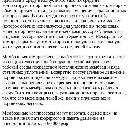
примесей в среду недопустимо. Рабочая среда не
контактирует с поршнем или поршневыми кольцами, которые
обычно применяются для создания смещения в традиционных
компрессорах. В них нет динамических уплотнений,
полностью исключено загрязнение гидравлическим маслом
(которое обычно используется для уплотнения поршневых
колец в поршневых или винтовых компрессорах), делая этот
вид компрессора действительно герметичным. Мембранные
компрессоры могут иметь горизонтальную и вертикальную
конструкцию и иметь несколько ступеней сжатия.
Мембранная компрессия высокой чистоты достигается за счет
изоляции пульсирующей гидравлической жидкости от
рабочей среды посредством металлических мембран и ряда
статичных уплотнений. Возвратно-поступательное движение
поршня воздействует на камеру с гидравлическим маслом
высокого давления через закрепленные полости, что дает
возможность мембранам сжимать и перекачивать рабочую
среду. Этот тип компрессора разновидность поршневого типа,
так что его механизм, такой же, как и у плунжерных и
поршневых насосов.
Мембранные компрессоры могут работать с давлением на
всасе начиная с атмосферного и давать давление на
нагнетании вплоть до 60,000 psig.