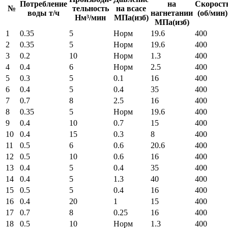
Потребление
на
Скорост
№
тельность
на всасе
воды т/ч
нагнетании
(об/мин)
Нм³/мин
МПа(изб)
МПа(изб)
1
0.35
5
Норм
19.6
400
2
0.35
5
Норм
19.6
400
3
0.2
10
Норм
1.3
400
4
0.4
6
Норм
2.5
400
5
0.3
5
0.1
16
400
6
0.4
5
0.4
35
400
7
0.7
8
2.5
16
400
8
0.35
5
Норм
19.6
400
9
0.4
10
0.7
15
400
10
0.4
15
0.3
8
400
11
0.5
6
0.6
20.6
400
12
0.5
10
0.6
16
400
13
0.4
5
0.4
35
400
14
0.4
5
1.3
40
400
15
0.5
5
0.4
16
400
16
0.4
20
1
15
400
17
0.7
8
0.25
16
400
18
0.5
10
Норм
1.3
400