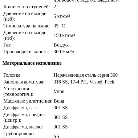
Количество ступеней:
2
Давление на выходе
5 кг/см²
(изб):
Температура на входе:
35° C
Давление на выходе
150 кг/см²
(изб):
Газ:
Воздух
Производительность:
300 Нм³/ч
Материальное исполнение
Головка:
Нержавеющая сталь серия 300
Запорная арматура:
316 SS, 17-4 PH, Vespel, Peek
Уплотнения
Viton
(технологич.):
Масляные уплотнения:
Buna
Диафрагма, газ:
301 SS
Диафрагма, средняя
301 SS
(центр.):
Диафрагма, масло:
301 SS
Трубопроводы
SS