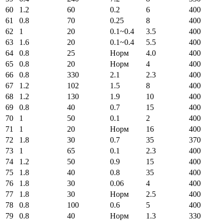
60
1.2
60
0.2
6
400
61
0.8
70
0.25
8
400
62
1
20
0.1~0.4
3.5
400
63
1.6
20
0.1~0.4
5.5
400
64
0.8
25
Норм
4.0
400
65
0.8
20
Норм
4
400
66
0.8
330
2.1
2.3
400
67
1.2
102
1.5
8
400
68
1.2
130
1.9
10
400
69
0.8
40
0.7
15
400
70
1
50
0.1
2
400
71
1
20
Норм
16
400
72
1.8
30
0.7
35
370
73
1
65
0.1
2.3
400
74
1.2
50
0.9
15
400
75
1.8
40
0.8
35
400
76
1.8
30
0.06
4
400
77
1.8
30
Норм
2.5
400
78
0.8
100
0.6
5
400
79
0.8
40
Норм
1.3
330