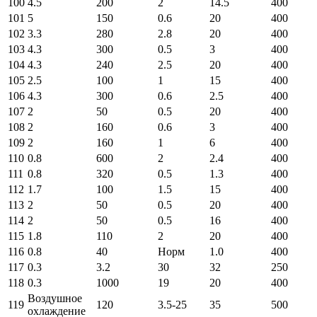
100
4.5
200
2
14.5
400
101
5
150
0.6
20
400
102
3.3
280
2.8
20
400
103
4.3
300
0.5
3
400
104
4.3
240
2.5
20
400
105
2.5
100
1
15
400
106
4.3
300
0.6
2.5
400
107
2
50
0.5
20
400
108
2
160
0.6
3
400
109
2
160
1
6
400
110
0.8
600
2
2.4
400
111
0.8
320
0.5
1.3
400
112
1.7
100
1.5
15
400
113
2
50
0.5
20
400
114
2
50
0.5
16
400
115
1.8
110
2
20
400
116
0.8
40
Норм
1.0
400
117
0.3
3.2
30
32
250
118
0.3
1000
19
20
400
Воздушное
119
120
3.5-25
35
500
охлаждение