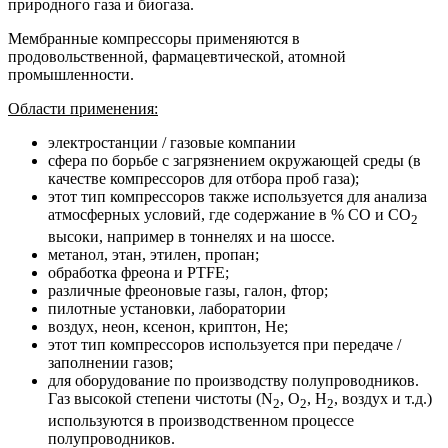
природного газа и биогаза.
Мембранные компрессоры применяются в
продовольственной, фармацевтической, атомной
промышленности.
Области применения:
электростанции / газовые компании
сфера по борьбе с загрязнением окружающей среды (в
качестве компрессоров для отбора проб газа);
этот тип компрессоров также используется для анализа
атмосферных условий, где содержание в % СО и СО
2
высоки, например в тоннелях и на шоссе.
метанол, этан, этилен, пропан;
обработка фреона и PTFE;
различные фреоновые газы, галон, фтор;
пилотные установки, лаборатории
воздух, неон, ксенон, криптон, He;
этот тип компрессоров используется при передаче /
заполнении газов;
для оборудование по производству полупроводников.
Газ высокой степени чистоты (N
, O
, H
, воздух и т.д.)
2
2
2
используются в производственном процессе
полупроводников.