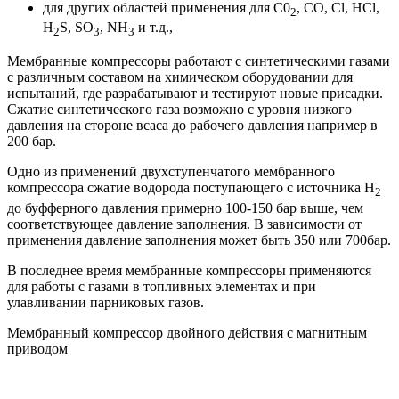
для других областей применения для С0
, СО, Cl, HCl,
2
H
S, SO
, NH
и т.д.,
2
3
3
Мембранные компрессоры работают с синтетическими газами
с различным составом на химическом оборудовании для
испытаний, где разрабатывают и тестируют новые присадки.
Сжатие синтетического газа возможно с уровня низкого
давления на стороне всаса до рабочего давления например в
200 бар.
Одно из применений двухступенчатого мембранного
компрессора сжатие водорода поступающего с источника Н
2
до буфферного давления примерно 100-150 бар выше, чем
соответствующее давление заполнения. В зависимости от
применения давление заполнения может быть 350 или 700бар.
В последнее время мембранные компрессоры применяются
для работы с газами в топливных элементах и при
улавливании парниковых газов.
Мембранный компрессор двойного действия с магнитным
приводом