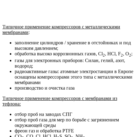
Типичное применение компрессоров с металлическими
мембранами
:
заполнение цилиндров / хранение в отстойниках и под
высоким давлением;
обработка высоко коррозионных газов, Cl
, HCl, F
, O
;
2
2
2
газы для электронных приборов: Силан, гелий, азот,
водород;
радиоактивные газы: атомные электростанции в Европе
оснащены компрессорами этого типа с металлическими
мембранами
производство и очистка газа
Типичное применение компрессоров с мембранами из
тефлона:
отбор проб на заводах СПГ
отбор проб газа для мер по борьбе с загрязнением
окружающей среды
фреон газ и обработка PTFE
СО
, СО, Cl, HCl, H
S, SO
, NH