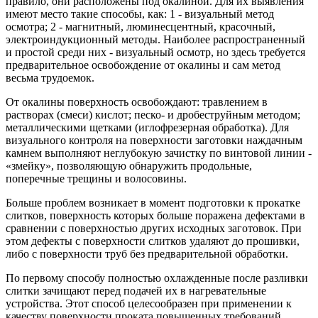
правило, они расположены под окалиной. Для их выявления
имеют место такие способы, как: 1 - визуальный метод
осмотра; 2 - магнитный, люминесцентный, красочный,
электроиндукционный методы. Наиболее распространенный
и простой среди них - визуальный осмотр, но здесь требуется
предварительное освобождение от окалины и сам метод
весьма трудоемок.
От окалины поверхность освобождают: травлением в
растворах (смеси) кислот; песко- и дробеструйным методом;
металлическими щетками (иглофрезерная обработка). Для
визуального контроля на поверхности заготовки наждачным
камнем выполняют неглубокую зачистку по винтовой линии -
«змейку», позволяющую обнаружить продольные,
поперечные трещины и волосовины.
Больше проблем возникает в момент подготовки к прокатке
слитков, поверхность которых больше поражена дефектами в
сравнении с поверхностью других исходных заготовок. При
этом дефекты с поверхности слитков удаляют до прошивки,
либо с поверхности труб без предварительной обработки.
По первому способу полностью охлажденные после разливки
слитки зачищают перед подачей их в нагревательные
устройства. Этот способ целесообразен при применении к
качеству поверхности проката повышенных требований