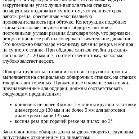
закругления на углах лучше выполнять на станках,
оснащенных подвижным суппортом, что удлиняет срок
работы резца, обеспечивая максимальную
производительность при обточке. Конструкция подобных
станков позволяет осуществлять обдирку слитков с
постоянными углами резания благодаря тому, что державки
резцов в процессе работы совершают качательное движение.
Это возможно благодаря механизму качания резцов и копира
на суппорте станка. При обдирке слитков глубина резания
составляет 2 - 20 мм и >, соответственно тому, насколько
глубоко залегает дефект.
Обдирка трубной заготовки и сортового круглого проката
выполняется на специальных обдирочных станках, на станках
токарно - винторезных. Прокатанные и кованые заготовки,
предназначенные для обдирки, должны соответствовать
следующим предписаниям:
кривизна: не более 3 мм на 1 м длины круглой заготовки
диаметром до 130 мм и не более 5 мм для заготовки
диаметром свыше 135 мм;
косина реза при горячей резке на пилах: до 3°.
Заготовки после обдирки должны удовлетворять следующим
допустимым отклонениям по диаметрам: