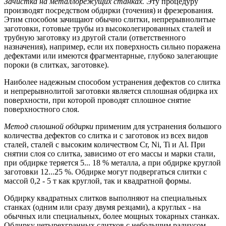
Зачистка на металлорежущих станках.
Эту процедуру
производят посредством обдирки (точения) и фрезерования.
Этим способом зачищают обычно слитки, непрерывнолитые
заготовки, готовые трубы из высоколегированных сталей и
трубную заготовку из другой стали (ответственного
назначения), например, если их поверхность сильно поражена
дефектами или имеются фрагментарные, глубоко залегающие
пороки (в слитках, заготовке).
Наиболее надежным способом устранения дефектов со слитка
и непрерывнолитой заготовки является сплошная обдирка их
поверхности, при которой проводят сплошное снятие
поверхностного слоя.
Метод сплошной обдирки
применим для устранения большого
количества дефектов со слитка и с заготовок из всех видов
сталей, сталей с высоким количеством Cr, Ni, Ti и Al. При
снятии слоя со слитка, зависимо от его массы и марки стали,
при обдирке теряется 5... 18 % металла, а при обдирке круглой
заготовки 12...25 %. Обдирке могут подвергаться слитки с
массой 0,2 - 5 т как круглой, так и квадратной формы.
Обдирку квадратных слитков выполняют на специальных
станках (одним или сразу двумя резцами), а круглых - на
обычных или специальных, более мощных токарных станках.
Обдирку четырехгранных слитков с небольшим радиусом