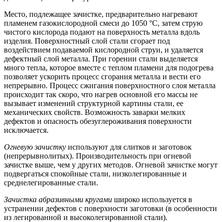
Место, подлежащее зачистке, предварительно нагревают
пламенем газокислородной смеси до 1050 °С, затем струю
чистого кислорода подают на поверхность металла вдоль
изделия. Поверхностный слой стали сгорает под
воздействием подаваемой кислородной струи, и удаляется
дефектный слой металла. При горении стали выделяется
много тепла, которое вместе с теплом пламени для подогрева
позволяет ускорить процесс сгорания металла и вести его
непрерывно. Процесс сжигания поверхностного слоя металла
происходит так скоро, что нагрев основной его массы не
вызывает изменений структурной картины стали, ее
механических свойств. Возможность заварки мелких
дефектов и опасность обезуглероживания поверхности
исключается.
Огневую зачистку
используют для слитков и заготовок
(непрерывнолитых). Производительность при огневой
зачистке выше, чем у других методов. Огневой зачистке могут
подвергаться спокойные стали, низколегированные и
среднелегированные стали.
Зачистка абразивными кругами
широко используется в
устранении дефектов с поверхности заготовки (в особенности
из легированной и высоколегированной стали).