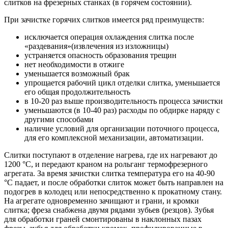
слитков на фрезерных станках (в горячем состоянии).
При зачистке горячих слитков имеется ряд преимуществ:
исключается операция охлаждения слитка после
«раздевания»(извлечения из изложницы)
устраняется опасность образования трещин
нет необходимости в отжиге
уменьшается возможный брак
упрощается рабочий цикл отделки слитка, уменьшается
его общая продолжительность
в 10-20 раз выше производительность процесса зачистки
уменьшаются (в 10-40 раз) расходы по обдирке наряду с
другими способами
наличие условий для организации поточного процесса,
для его комплексной механизации, автоматизации.
Слитки поступают в отделение нагрева, где их нагревают до
1200 °С, и передают краном на рольганг термофрезерного
агрегата. За время зачистки слитка температура его на 40-90
°С падает, и после обработки слиток может быть направлен на
подогрев в колодец или непосредственно к прокатному стану.
На агрегате одновременно зачищают и грани, и кромки
слитка; фреза снабжена двумя рядами зубьев (резцов). Зубья
для обработки граней смонтированы в наклонных пазах