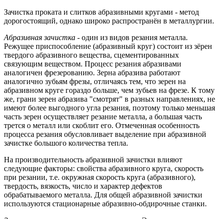
Зачистка проката и слитков абразивными кругами - метод
дорогостоящий, однако широко распространён в металлургии.
Абразивная зачистка
- один из видов резания металла.
Режущее приспособление (абразивный круг) состоит из зёрен
твердого абразивного вещества, сцементированных
связующим веществом. Процесс резания абразивами
аналогичен фрезерованию. Зерна абразива работают
аналогично зубьям фрезы, отличаясь тем, что зерен на
абразивном круге гораздо больше, чем зубьев на фрезе. К тому
же, грани зерен абразива "смотрят" в разных направлениях, не
имеют более выгодного угла резания, поэтому только меньшая
часть зерен осуществляет резание металла, а большая часть
трется о металл или скоблит его. Отмеченная особенность
процесса резания обусловливает выделение при абразивной
зачистке большого количества тепла.
На производительность абразивной зачистки влияют
следующие факторы: свойства абразивного круга, скорость
при резании, т.е. окружная скорость круга (абразивного),
твердость, вязкость, число и характер дефектов
обрабатываемого металла. Для общей абразивной зачистки
используются стационарные абразивно-обдирочные станки.