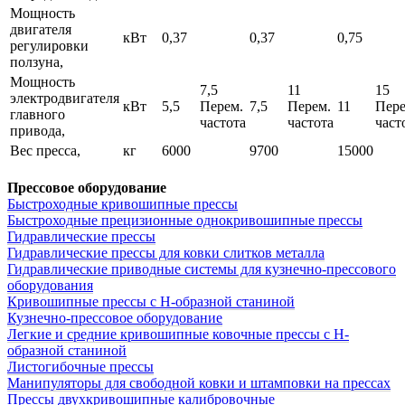
Мощность
двигателя
кВт
0,37
0,37
0,75
регулировки
ползуна,
Мощность
7,5
11
15
электродвигателя
кВт
5,5
Перем.
7,5
Перем.
11
Пере
главного
частота
частота
част
привода,
Вес пресса,
кг
6000
9700
15000
Прессовое оборудование
Быстроходные кривошипные прессы
Быстроходные прецизионные однокривошипные прессы
Гидравлические прессы
Гидравлические прессы для ковки слитков металла
Гидравлические приводные системы для кузнечно-прессового
оборудования
Кривошипные прессы с Н-образной станиной
Кузнечно-прессовое оборудование
Легкие и средние кривошипные ковочные прессы с H-
образной станиной
Листогибочные прессы
Манипуляторы для свободной ковки и штамповки на прессах
Прессы двухкривошипные калибровочные