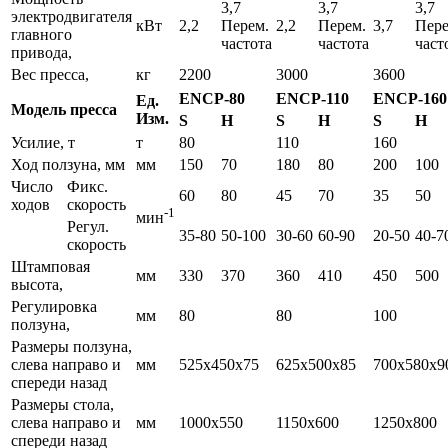
3,7
3,7
3,7
электродвигателя
кВт
2,2
Перем.
2,2
Перем.
3,7
Пере
главного
частота
частота
част
привода,
Вес пресса,
кг
2200
3000
3600
ENCP-80
ENCP-110
ENCP-160
Ед.
Модель пресса
Изм.
S
H
S
H
S
H
Усилие, т
т
80
110
160
Ход ползуна, мм
мм
150
70
180
80
200
100
Число
Фикс.
60
80
45
70
35
50
ходов
скорость
-1
мин
Регул.
35-80
50-100
30-60
60-90
20-50
40-7
скорость
Штамповая
мм
330
370
360
410
450
500
высота,
Регулировка
мм
80
80
100
ползуна,
Размеры ползуна,
слева направо и
мм
525х450х75
625х500х85
700х580х9
спереди назад
Размеры стола,
слева направо и
мм
1000х550
1150х600
1250х800
спереди назад