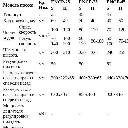
ENCP-25
ENCP-35
ENCP-45
Ед.
Модель пресса
Изм.
S
H
S
H
S
H
Усилие, т
т
25
35
45
Ход ползуна, мм
мм
60
40
70
40
80
50
Фикс.
100
150
80
120
70
120
скорость
Число
-1
мин
ходов
Регул.
70-
100-
60-
50-
80-180
70-1
скорость
140
200
120
100
Штамповая
мм
200
210
220
235
240
255
высота,
Регулировка
мм
50
50
60
ползуна,
Размеры ползуна,
слева направо и
мм
300х220х65
400х280х65
440х320х7
спереди назад
Размеры стола,
слева направо и
мм
680х305
850х400
900х440
спереди назад
Мощность
двигателя
кВт
-
-
-
регулировки
ползуна,
Мощность