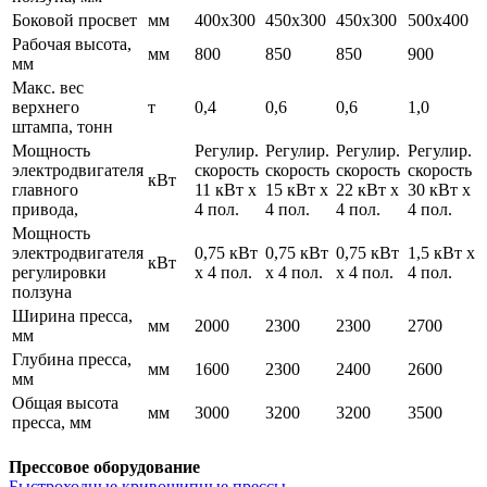
Боковой просвет
мм
400х300
450х300
450х300
500х400
Рабочая высота,
мм
800
850
850
900
мм
Макс. вес
верхнего
т
0,4
0,6
0,6
1,0
штампа, тонн
Мощность
Регулир.
Регулир.
Регулир.
Регулир.
электродвигателя
скорость
скорость
скорость
скорость
кВт
главного
11 кВт х
15 кВт х
22 кВт х
30 кВт х
привода,
4 пол.
4 пол.
4 пол.
4 пол.
Мощность
электродвигателя
0,75 кВт
0,75 кВт
0,75 кВт
1,5 кВт х
кВт
регулировки
х 4 пол.
х 4 пол.
х 4 пол.
4 пол.
ползуна
Ширина пресса,
мм
2000
2300
2300
2700
мм
Глубина пресса,
мм
1600
2300
2400
2600
мм
Общая высота
мм
3000
3200
3200
3500
пресса, мм
Прессовое оборудование
Быстроходные кривошипные прессы