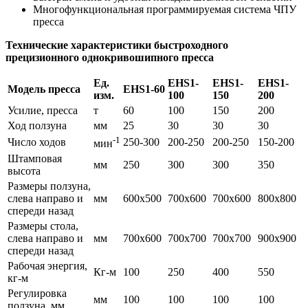
Многофункциональная программируемая система ЧПУ
пресса
Технические характеристики быстроходного
прецизионного однокривошипного пресса
Ед.
EHS1-
EHS1-
EHS1-
Модель пресса
EHS1-60
изм.
100
150
200
Усилие, пресса
т
60
100
150
200
Ход ползуна
мм
25
30
30
30
-1
Число ходов
250-300
200-250
200-250
150-200
мин
Штамповая
мм
250
300
300
350
высота
Размеры ползуна,
слева направо и
мм
600х500
700х600
700х600
800х800
спереди назад
Размеры стола,
слева направо и
мм
700х600
700х700
700х700
900х900
спереди назад
Рабочая энергия,
Кг-м
100
250
400
550
кг-м
Регулировка
мм
100
100
100
100
ползуна, мм