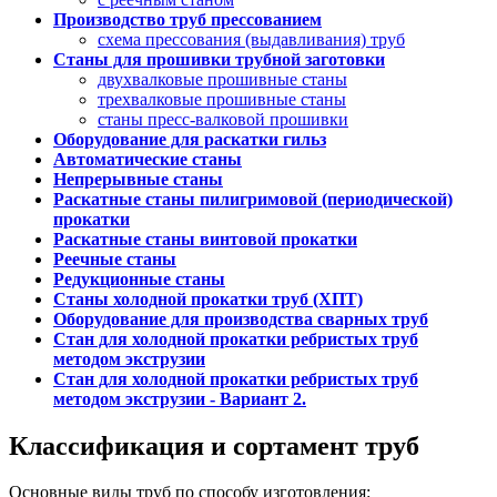
Производство труб прессованием
схема прессования (выдавливания) труб
Станы для прошивки трубной заготовки
двухвалковые прошивные станы
трехвалковые прошивные станы
станы пресс-валковой прошивки
Оборудование для раскатки гильз
Автоматические станы
Непрерывные станы
Раскатные станы пилигримовой (периодической)
прокатки
Раскатные станы винтовой прокатки
Реечные станы
Редукционные станы
Станы холодной прокатки труб (ХПТ)
Оборудование для производства сварных труб
Стан для холодной прокатки ребристых труб
методом экструзии
Стан для холодной прокатки ребристых труб
методом экструзии - Вариант 2.
Классификация и сортамент труб
Основные виды труб по способу изготовления: