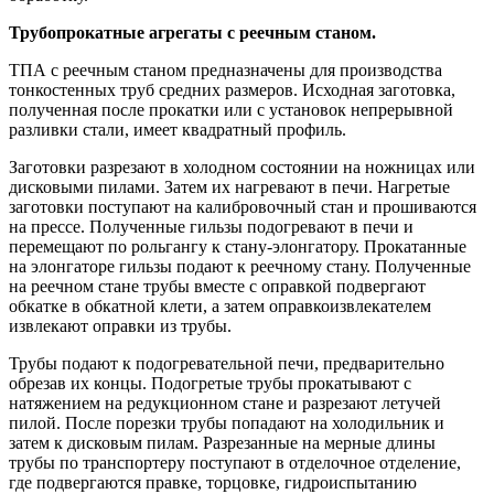
Трубопрокатные агрегаты с реечным станом.
ТПА с реечным станом предназначены для производства
тонкостенных труб средних размеров. Исходная заготовка,
полученная после прокатки или с установок непрерывной
разливки стали, имеет квадратный профиль.
Заготовки разрезают в холодном состоянии на ножницах или
дисковыми пилами. Затем их нагревают в печи. Нагретые
заготовки поступают на калибровочный стан и прошиваются
на прессе. Полученные гильзы подогревают в печи и
перемещают по рольгангу к стану-элонгатору. Прокатанные
на элонгаторе гильзы подают к реечному стану. Полученные
на реечном стане трубы вместе с оправкой подвергают
обкатке в обкатной клети, а затем оправкоизвлекателем
извлекают оправки из трубы.
Трубы подают к подогревательной печи, предварительно
обрезав их концы. Подогретые трубы прокатывают с
натяжением на редукционном стане и разрезают летучей
пилой. После порезки трубы попадают на холодильник и
затем к дисковым пилам. Разрезанные на мерные длины
трубы по транспортеру поступают в отделочное отделение,
где подвергаются правке, торцовке, гидроиспытанию