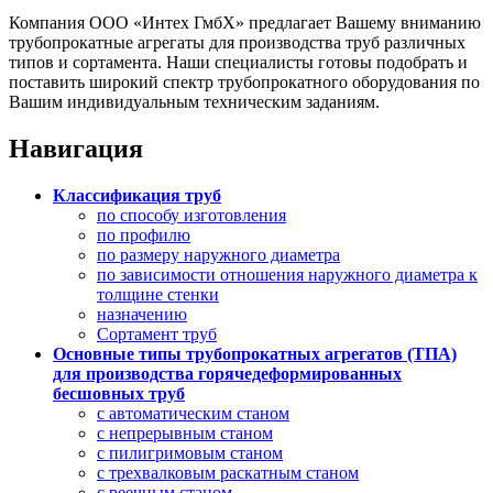
Компания ООО «Интех ГмбХ» предлагает Вашему вниманию
трубопрокатные агрегаты для производства труб различных
типов и сортамента. Наши специалисты готовы подобрать и
поставить широкий спектр трубопрокатного оборудования по
Вашим индивидуальным техническим заданиям.
Навигация
Классификация труб
по способу изготовления
по профилю
по размеру наружного диаметра
по зависимости отношения наружного диаметра к
толщине стенки
назначению
Сортамент труб
Основные типы трубопрокатных агрегатов (ТПА)
для производства горячедеформированных
бесшовных труб
с автоматическим станом
с непрерывным станом
с пилигримовым станом
с трехвалковым раскатным станом
с реечным станом