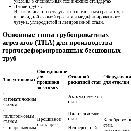
указаны в специальных технических стандартах.
Литые трубы.
Изготавливают из чугуна с пластинчатым графитом, с
шаровидной формой графита и модифицированного
чугуна, углеродистой и легированной стали.
Основные типы трубопрокатных
агрегатов (ТПА) для производства
горячедеформированных бесшовных
труб
Оборудование
для
Основной
Оборудовани
Тип установки
прошивки
раскатной стан
для отделки
заготовок
С
Автоматический
автоматическим
стан
станом
С
Пилигримовый
пилигримовым
стан
Прошивной
Калибровочн
станом
стан, пресс
стан,
С непрерывным
Непрерывный
редукционны