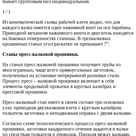
бывает групповым иил индивидуальным.
1 ⁄ 1
Из кинематической схемы рабочей клети видно, что для
каждого валка имеется один нажимной винт на оси барабана.
Приводной механизм нажимного винта и двигатель находятся
на боковых поверхностях станины. В трехвалковых
прошивных станах угол раскатки не превышает 7°.
Станы пресс-валковой прошивки.
На станах пресс-валковой прошивки получают трубы из
многогранных, чаще всего прямоугольных заготовок,
полученных на установке непрерывной разливки стали.
Процесс пресс – валковой прошивки включает в себя
элементы продольной прокатки в круглых калибрах и
прессовой прошивки.
Пресс-валковый стан имеет в своем составе три основных
узла: приводная двухвалковая клеть с круглым калибром,
толкатель заготовки и неподвижная оправка с двумя валками.
Согласно схеме технологического процесса пресс-валковой
прошивки, заготовки квадратного сечения задаются в валки
по средствам толкателя и проводок. Проходя между валками,