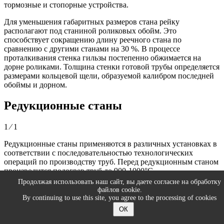
тормозные и стопорные устройства.
Для уменьшения габаритных размеров стана рейку
располагают под станиной роликовых обойм. Это
способствует сокращению длину реечного стана по
сравнению с другими станами на 30 %. В процессе
проталкивания стенка гильзы постепенно обжимается на
дорне роликами. Толщина стенки готовой трубы определяется
размерами кольцевой щели, образуемой калибром последней
обоймы и дорном.
Редукционные станы
1 ⁄ 1
Редукционные станы применяются в различных установках в
соответствии с последовательностью технологических
операций по производству труб. Перед редукционным станом
производится подогрев труб до 900-1000°С.
Продолжая использовать наш сайт, вы даете согласие на обработку
Редукционные станы имеют возможность редуцировать
файлов cookie.
трубы диаметром от 300 мм до 12,5 мм. Минимальная
By continuing to use this site, you agree to the processing of cookies
толщина стенки трубы при редуцировании может быть
ОК
ограничена величиной 1,5-2,0 мм.