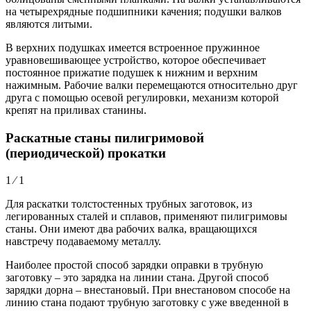
на четырехрядные подшипники качения; подушки валков
являются литыми.
В верхних подушках имеется встроенное пружинное
уравновешивающее устройство, которое обеспечивает
постоянное прижатие подушек к нижним и верхним
нажимным. Рабочие валки перемещаются относительно друг
друга с помощью осевой регулировки, механизм которой
крепят на приливах станины.
Раскатные станы пилигримовой
(периодической) прокатки
1 ⁄ 1
Для раскатки толстостенных трубных заготовок, из
легированных сталей и сплавов, применяют пилигримовы
станы. Они имеют два рабочих валка, вращающихся
навстречу подаваемому металлу.
Наиболее простой способ зарядки оправки в трубную
заготовку – это зарядка на линии стана. Другой способ
зарядки дорна – внестановый. При внестановом способе на
линию стана подают трубную заготовку с уже введенной в