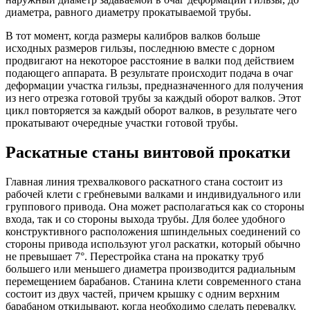
диаметра, равного диаметру прокатываемой трубы.
В тот момент, когда размеры калибров валков больше
исходных размеров гильзы, последнюю вместе с дорном
продвигают на некоторое расстояние в валки под действием
подающего аппарата. В результате происходит подача в очаг
деформации участка гильзы, предназначенного для получения
из него отрезка готовой трубы за каждый оборот валков. Этот
цикл повторяется за каждый оборот валков, в результате чего
прокатывают очередные участки готовой трубы.
Раскатные станы винтовой прокатки
Главная линия трехвалкового раскатного стана состоит из
рабочей клети с гребневыми валками и индивидуального или
группового привода. Она может располагаться как со стороны
входа, так и со стороны выхода трубы. Для более удобного
конструктивного расположения шпиндельных соединений со
стороны привода используют угол раскатки, который обычно
не превышает 7°. Перестройка стана на прокатку труб
большего или меньшего диаметра производится радиальным
перемещением барабанов. Станина клети современного стана
состоит из двух частей, причем крышку с одним верхним
барабаном откидывают, когда необходимо сделать перевалку.