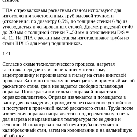
ТПА с трехвалковым раскатным станом используют для
изготовления толстостенных труб высокой точности
(отклонения: по диаметру 0,5%, по толщине стенки 6 %) из
углеродистых и легированных сталей. Диаметр изделий от 40
до 200 мм с толщиной стенки 7...50 мм и отношением D/S =
4...11. На ТПА с раскатным станом изготавливают трубы из
стали ШX15 для колец подшипников.
1 ⁄ 1
Согласно схеме технологического процесса, нагретая
заготовка передается из печи к пневматическому
зацентровщику и прошивается в гильзу на стане винтовой
прокатки. Затем по стеллажу перемещается в приемный желоб
раскатного стана, где в нее задается свободно плавающая
оправка. После раскатки гильза с оправкой подается к
оправкоизвлекателю. Оправка извлекается и помещается в
ванну для охлаждения, проходит через смазочное устройство
и поступает в приемный желоб раскатного стана. Труба после
извлечения оправки направляется в подогревательную печь
для нагрева и выравнивания температуры по ее длине и
сечению. Из подогревательной печи труба поступает в
калибровочный стан, затем на холодильник и на дальнейшую
обработку.