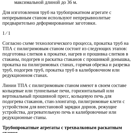
максимальной длиной до 36 м.
Для изготовления труб на трубопрокатном агрегате с
непрерывным станом используют непрерывнолитые
предварительно деформированные заготовки.
1 ⁄ 1
Согласно схеме технологического процесса, прокатка труб на
ТПА с пилигримовым станом состоит из следующих этапов:
подготовка слитков к прокатке, нагрев и прошивка слитков в
стаканы, подогрев и раскатка стаканов с прошивкой донышка,
прокатка на пилигримовых станах, горячая обрезка и разрезка
труб, подогрев труб, прокатка труб в калибровочном или
редукционном станах.
Линии ТПА с пилигримовым станом имеют в своем составе
кольцевые или туннельные печи, горизонтальный или
вертикальный прошивной пресс, кольцевую печь для
подогрева стаканов, стан-элонгатор, пилигримовые клети с
устройством для внестановой зарядки дорнов, режущие
устройства, догревательную печь и калибровочные или
редукционные станы.
Трубопрокатные агрегаты с трехвалковым раскатным
станом.