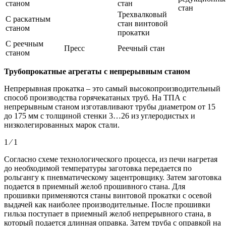
станом
стан
стан
Трехвалковый
С раскатным
стан винтовой
станом
прокатки
С реечным
Пресс
Реечный стан
станом
Трубопрокатные агрегаты с непрерывным станом
Непрерывная прокатка – это самый высокопроизводительный
способ производства горячекатаных труб. На ТПА с
непрерывным станом изготавливают трубы диаметром от 15
до 175 мм с толщиной стенки 3…26 из углеродистых и
низколегированных марок стали.
1 ⁄ 1
Согласно схеме технологического процесса, из печи нагретая
до необходимой температуры заготовка передается по
рольгангу к пневматическому зацентровщику. Затем заготовка
подается в приемный желоб прошивного стана. Для
прошивки применяются станы винтовой прокатки с осевой
выдачей как наиболее производительные. После прошивки
гильза поступает в приемный желоб непрерывного стана, в
который подается длинная оправка. Затем труба с оправкой на