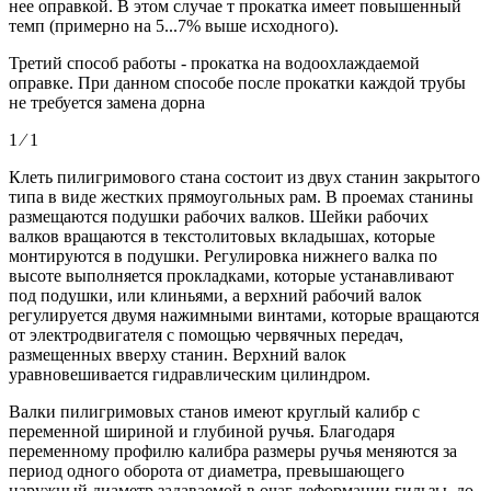
нее оправкой. В этом случае т прокатка имеет повышенный
темп (примерно на 5...7% выше исходного).
Третий способ работы - прокатка на водоохлаждаемой
оправке. При данном способе после прокатки каждой трубы
не требуется замена дорна
1 ⁄ 1
Клеть пилигримового стана состоит из двух станин закрытого
типа в виде жестких прямоугольных рам. В проемах станины
размещаются подушки рабочих валков. Шейки рабочих
валков вращаются в текстолитовых вкладышах, которые
монтируются в подушки. Регулировка нижнего валка по
высоте выполняется прокладками, которые устанавливают
под подушки, или клиньями, а верхний рабочий валок
регулируется двумя нажимными винтами, которые вращаются
от электродвигателя с помощью червячных передач,
размещенных вверху станин. Верхний валок
уравновешивается гидравлическим цилиндром.
Валки пилигримовых станов имеют круглый калибр с
переменной шириной и глубиной ручья. Благодаря
переменному профилю калибра размеры ручья меняются за
период одного оборота от диаметра, превышающего
наружный диаметр задаваемой в очаг деформации гильзы, до