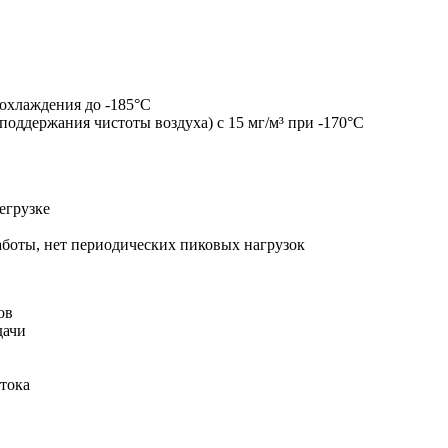
охлаждения до -185°C
 поддержания чистоты воздуха) с 15 мг/м³ при -170°C
егрузке
аботы, нет периодических пиковых нагрузок
ов
дачи
тока