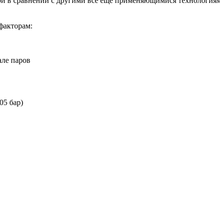
ной в сравнении с другими все еще применяющимися технология
факторам:
але паров
05 бар)