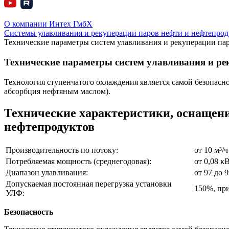
О компании Интех ГмбХ
Системы улавливания и рекуперации паров нефти и нефтепро
Технические параметры систем улавливания и рекуперации па
Технические параметры систем улавливания и ре
Технология ступенчатого охлаждения является самой безопас
абсорбция нефтяным маслом).
Технические характеристики, оснащени
нефтепродуктов
Производительность по потоку:
от 10 м³/ч
Потребляемая мощность (среднегодовая):
от 0,08 кВ
Диапазон улавливания:
от 97 до 
Допускаемая постоянная перегрузка установки
150%, при
УЛФ:
Безопасность