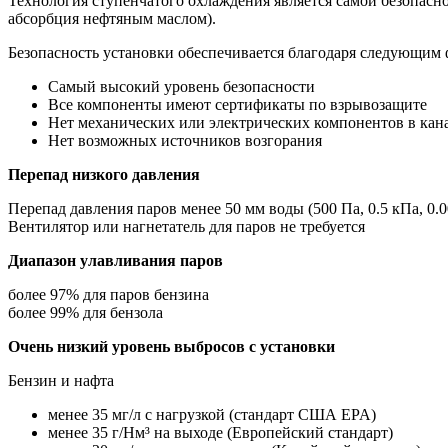
Технология ступенчатого охлаждения является самой безопас
абсорбция нефтяным маслом).
Безопасность установки обеспечивается благодаря следующим 
Самый высокий уровень безопасности
Все компоненты имеют сертификаты по взрывозащите
Нет механических или электрических компонентов в кан
Нет возможных источников возгорания
Перепад низкого давления
Перепад давления паров менее 50 мм воды (500 Па, 0.5 кПа, 0.0
Вентилятор или нагнетатель для паров не требуется
Диапазон улавливания паров
более 97% для паров бензина
более 99% для бензола
Очень низкий уровень выбросов с установки
Бензин и нафта
менее 35 мг/л с нагрузкой (стандарт США EPA)
менее 35 г/Нм³ на выходе (Европейский стандарт)