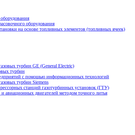
 оборудования
фасовочного оборудования
тановки на основе топливных элементов (топливных ячеек)
зовых турбин GE (General Electric)
овых турбин
едприятий с помощью информационных технологий
газовых турбин Siemens
прессорных станций газотурбинных установок (ГТУ)
н и авиационных двигателей методом точного литья