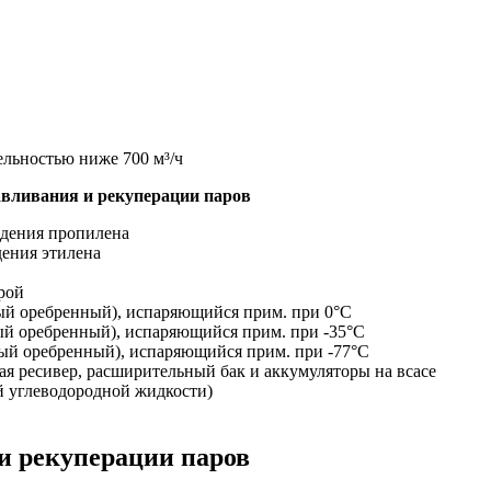
ельностью ниже 700 м³/ч
авливания и рекуперации паров
ждения пропилена
дения этилена
рой
ый оребренный), испаряющийся прим. при 0°C
ый оребренный), испаряющийся прим. при -35°C
тый оребренный), испаряющийся прим. при -77°C
я ресивер, расширительный бак и аккумуляторы на всасе
ой углеводородной жидкости)
и рекуперации паров