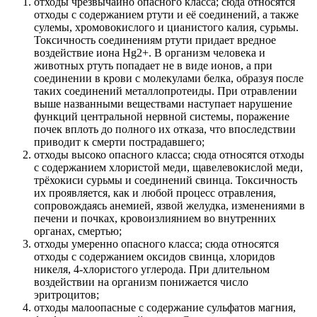
отходы чрезвычайно опасного класса; сюда относятся
отходы с содержанием ртути и её соединений, а также
сулемы, хромовокислого и цианистого калия, сурьмы.
Токсичность соединениям ртути придает вредное
воздействие иона Hg2+. В организм человека и
животных ртуть попадает не в виде ионов, а при
соединении в крови с молекулами белка, образуя после
таких соединений металлопротеиды. При отравлении
выше названными веществами наступает нарушение
функций центральной нервной системы, поражение
почек вплоть до полного их отказа, что впоследствии
приводит к смерти пострадавшего;
отходы высоко опасного класса; сюда относятся отходы
с содержанием хлористой меди, щавелевокислой меди,
трёхокиси сурьмы и соединений свинца. Токсичность
их проявляется, как и любой процесс отравления,
сопровождаясь анемией, язвой желудка, изменениями в
печени и почках, кровоизлиянием во внутренних
органах, смертью;
отходы умеренно опасного класса; сюда относятся
отходы с содержанием оксидов свинца, хлоридов
никеля, 4-хлористого углерода. При длительном
воздействии на организм понижается число
эритроцитов;
отходы малоопасные с содержание сульфатов магния,