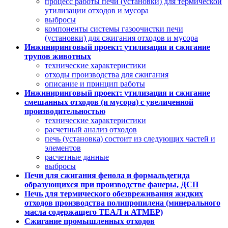
процесс работы печи (установки) для термической
утилизации отходов и мусора
выбросы
компоненты системы газоочистки печи
(установки) для сжигания отходов и мусора
Инжиниринговый проект: утилизация и сжигание
трупов животных
технические характеристики
отходы производства для сжигания
описание и принцип работы
Инжиниринговый проект: утилизация и сжигание
смешанных отходов (и мусора) с увеличенной
производительностью
технические характеристики
расчетный анализ отходов
печь (установка) состоит из следующих частей и
элементов
расчетные данные
выбросы
Печи для сжигания фенола и формальдегида
образующихся при производстве фанеры, ДСП
Печь для термического обезвреживания жидких
отходов производства полипропилена (минерального
масла содержащего ТЕАЛ и АТМЕР)
Сжигание промышленных отходов