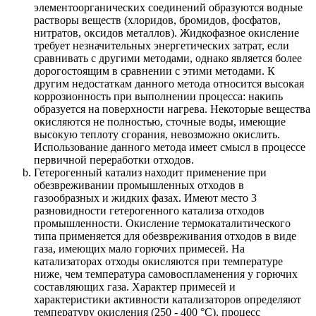
элементоорганических соединений образуются водные
растворы веществ (хлоридов, бромидов, фосфатов,
нитратов, оксидов металлов). Жидкофазное окисление
требует незначительных энергетических затрат, если
сравнивать с другими методами, однако является более
дорогостоящим в сравнении с этими методами. К
другим недостаткам данного метода относится высокая
коррозионность при выполнении процесса: накипь
образуется на поверхности нагрева. Некоторые вещества
окисляются не полностью, сточные воды, имеющие
высокую теплоту сгорания, невозможно окислить.
Использование данного метода имеет смысл в процессе
первичной переработки отходов.
Гетерогенный катализ находит применение при
обезвреживании промышленных отходов в
газообразных и жидких фазах. Имеют место 3
разновидности гетерогенного катализа отходов
промышленности. Окисление термокаталитического
типа применяется для обезвреживания отходов в виде
газа, имеющих мало горючих примесей. На
катализаторах отходы окисляются при температуре
ниже, чем температура самовоспламенения у горючих
составляющих газа. Характер примесей и
характеристики активности катализаторов определяют
температуру окисления (250 - 400 °С), процесс