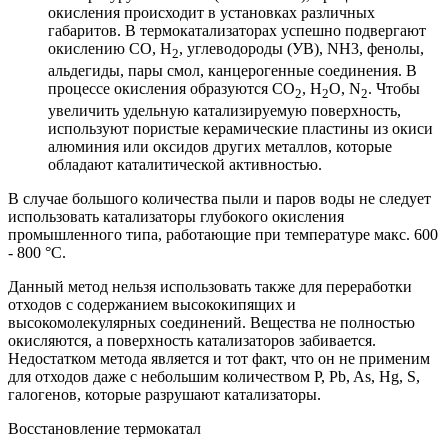
окисления происходит в установках различных
габаритов. В термокатализаторах успешно подвергают
окислению CO, H
, углеводороды (УВ), NH3, фенолы,
2
альдегиды, пары смол, канцерогенные соединения. В
процессе окисления образуются CO
, H
O, N
. Чтобы
2
2
2
увеличить удельную катализируемую поверхность,
используют пористые керамические пластины из окиси
алюминия или оксидов других металлов, которые
обладают каталитической активностью.
В случае большого количества пыли и паров воды не следует
использовать катализаторы глубокого окисления
промышленного типа, работающие при температуре макс. 600
- 800 °С.
Данный метод нельзя использовать также для переработки
отходов с содержанием высококипящих и
высокомолекулярных соединений. Вещества не полностью
окисляются, а поверхность катализаторов забивается.
Недостатком метода является и тот факт, что он не применим
для отходов даже с небольшим количеством P, Pb, As, Hg, S,
галогенов, которые разрушают катализаторы.
Восстановление термокатал