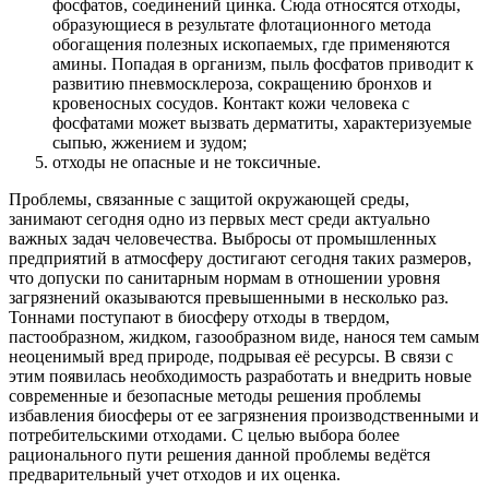
фосфатов, соединений цинка. Сюда относятся отходы,
образующиеся в результате флотационного метода
обогащения полезных ископаемых, где применяются
амины. Попадая в организм, пыль фосфатов приводит к
развитию пневмосклероза, сокращению бронхов и
кровеносных сосудов. Контакт кожи человека с
фосфатами может вызвать дерматиты, характеризуемые
сыпью, жжением и зудом;
отходы не опасные и не токсичные.
Проблемы, связанные с защитой окружающей среды,
занимают сегодня одно из первых мест среди актуально
важных задач человечества. Выбросы от промышленных
предприятий в атмосферу достигают сегодня таких размеров,
что допуски по санитарным нормам в отношении уровня
загрязнений оказываются превышенными в несколько раз.
Тоннами поступают в биосферу отходы в твердом,
пастообразном, жидком, газообразном виде, нанося тем самым
неоценимый вред природе, подрывая её ресурсы. В связи с
этим появилась необходимость разработать и внедрить новые
современные и безопасные методы решения проблемы
избавления биосферы от ее загрязнения производственными и
потребительскими отходами. С целью выбора более
рационального пути решения данной проблемы ведётся
предварительный учет отходов и их оценка.