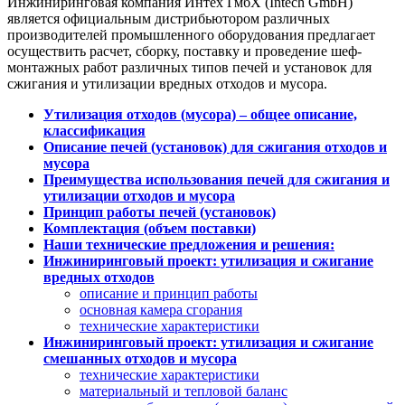
Инжиниринговая компания Интех ГмбХ (Intech GmbH)
является официальным дистрибьютором различных
производителей промышленного оборудования предлагает
осуществить расчет, сборку, поставку и проведение шеф-
монтажных работ различных типов печей и установок для
сжигания и утилизации вредных отходов и мусора.
Утилизация отходов (мусора) – общее описание,
классификация
Описание печей (установок) для сжигания отходов и
мусора
Преимущества использования печей для сжигания и
утилизации отходов и мусора
Принцип работы печей (установок)
Комплектация (объем поставки)
Наши технические предложения и решения:
Инжиниринговый проект: утилизация и сжигание
вредных отходов
описание и принцип работы
основная камера сгорания
технические характеристики
Инжиниринговый проект: утилизация и сжигание
смешанных отходов и мусора
технические характеристики
материальный и тепловой баланс