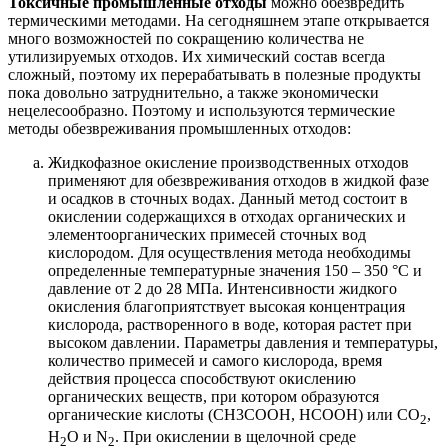
Токсичные промышленные отходы
можно обезвредить
термическими методами. На сегодняшнем этапе открывается
много возможностей по сокращению количества не
утилизируемых отходов. Их химический состав всегда
сложный, поэтому их перерабатывать в полезные продукты
пока довольно затруднительно, а также экономически
нецелесообразно. Поэтому и используются термические
методы обезвреживания промышленных отходов:
Жидкофазное окисление производственных отходов
применяют для обезвреживания отходов в жидкой фазе
и осадков в сточных водах. Данный метод состоит в
окислении содержащихся в отходах органических и
элементоорганических примесей сточных вод
кислородом. Для осуществления метода необходимы
определенные температурные значения 150 – 350 °С и
давление от 2 до 28 МПа. Интенсивности жидкого
окисления благоприятствует высокая концентрация
кислорода, растворенного в воде, которая растет при
высоком давлении. Параметры давления и температуры,
количество примесей и самого кислорода, время
действия процесса способствуют окислению
органических веществ, при котором образуются
органические кислоты (CH3COOH, HCOOH) или CO
,
2
H
O и N
. При окислении в щелочной среде
2
2