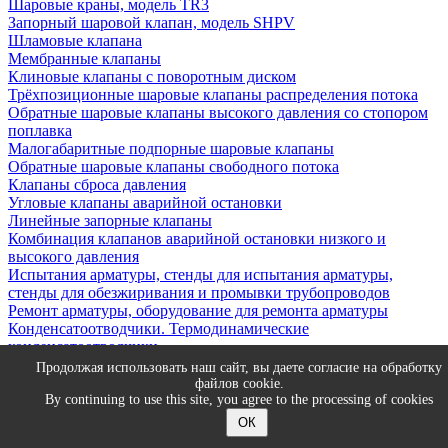
Шаровые краны, модель TR3
Запорный шаровой клапан, модель SHPV
Шламовые клапана
Мембранные клапаны
Клиновые клапаны с поворотным диском
Трёхпозиционные шаровые клапаны распределения потока
Обратные шаровые клапаны высокого давления со стопором
поплавка
Малогабаритные подпорные шаровые клапаны
Обратные шаровые клапаны свободного потока
Клапаны сброса давления
Угловые клапаны аварийной остановки
Линейные запорные клапаны
Комбинация клапанов аварийной остановки низкого и
высокого давления
Испытания арматуры, стенды для испытания арматуры,
стенды для обезжиривания и промывки трубопроводов
Ремонт арматуры, оборудование для ремонта арматуры
Конденсатоотводчики. Термодинамические
конденсатоотводчики
Конденсатоотводчик с мембранной капсулой
Продолжая использовать наш сайт, вы даете согласие на обработку
Конденсатоотводчик поплавковый
файлов cookie.
By continuing to use this site, you agree to the processing of cookies
© 2026 ИНТЕХ ГмбХ
ОК
Карта сайта