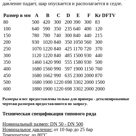
давление падает, шар опускается и располагается в седле.
Размер в мм
А
В
С
D
Е
F
Kr DFTV
80
500
420
300
200
390
300
83
100
640
590
350
235
640
400
120
150
780
780
740
300
840
440
215
200
930
1020
840
350
1050
560
300
250
1070
1220
840
425
1170
720
370
300
1120
1220
840
485
1500
930
440
350
1460
1420
990
555
1580
930
500
400
1680
1560
990
597
1900
1150
760
450
1680
1662
990
635
2300
2000
870
500
1680
1900
1220
698
3302
2000
1500
600
1880
1900
1220
698
3302
2000
2000
Размеры и вес предоставлены только для примера - детализированные
чертежи размеров предоставляются по запросу.
Техническая спецификация типового ряда
Номинальный размер: DN 50 - DN 500
Номинальное давление:
от 10 бар до 25 бар
Температура:
до 80°C