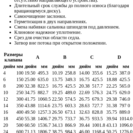
отсутствию направляющего устройства).
Длительный срок службы до полного износа (благодаря
вращающемуся диску).
Самоочищение заслонки.
Герметизация в двух направлениях.
Смена набивки сальника шпинделя под давлением.
Клиновое надежное уплотнение.
Срез для очистки области седла.
Затвор вне потока при открытом положении.
Размеры
А
B
С
D
клапана
дюйм
мм
дюйм
мм
дюйм
мм
дюйм
мм
дюйм
мм
4
100
19.50
495.3
10.19
258.8
14.00
355.6
15.25
387.0
6
150
25.00
635.0
13.75
349.3
16.75
425.5
18.88
425.5
8
200
32.38
822.5
16.75
425.5
20.38
517.7
22.25
565.0
10
250
34.75
882.7
19.25
489.0
22.69
576.3
24.75
629.0
12
300
41.75
1060.5
22.50
574.5
26.75
679.3
29.38
746.0
14
350
43.88
1114.6
23.75
603.3
28.63
727.7
31.38
797 0
16
400
49.50
1257.3
26.50
673.1
32.63
828.8
35.75
889.0
18
450
55.38
1406.7
29.75
733.7
36.75
933.5
39.94
1014.0
20
500
60.50
1536.7
34.13
866.9
39.44
1001.8
43.13
1096.0
24
600
71.13
1806.7
38.75
984.3
46.00
1168.4
50.25
1276.0