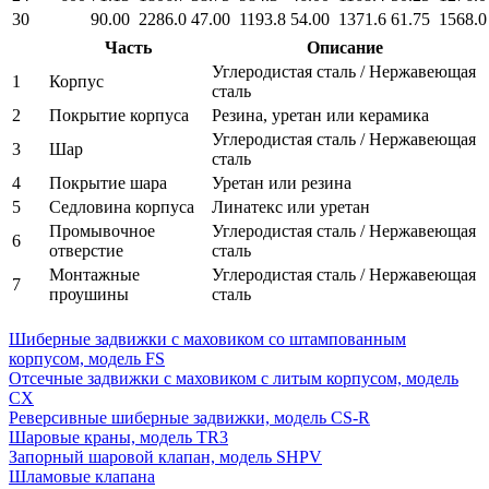
30
90.00
2286.0
47.00
1193.8
54.00
1371.6
61.75
1568.0
Часть
Описание
Углеродистая сталь / Нержавеющая
1
Корпус
сталь
2
Покрытие корпуса
Резина, уретан или керамика
Углеродистая сталь / Нержавеющая
3
Шар
сталь
4
Покрытие шара
Уретан или резина
5
Седловина корпуса
Линатекс или уретан
Промывочное
Углеродистая сталь / Нержавеющая
6
отверстие
сталь
Монтажные
Углеродистая сталь / Нержавеющая
7
проушины
сталь
Шиберные задвижки с маховиком со штампованным
корпусом, модель FS
Отсечные задвижки с маховиком с литым корпусом, модель
СХ
Реверсивные шиберные задвижки, модель СS-R
Шаровые краны, модель TR3
Запорный шаровой клапан, модель SHPV
Шламовые клапана