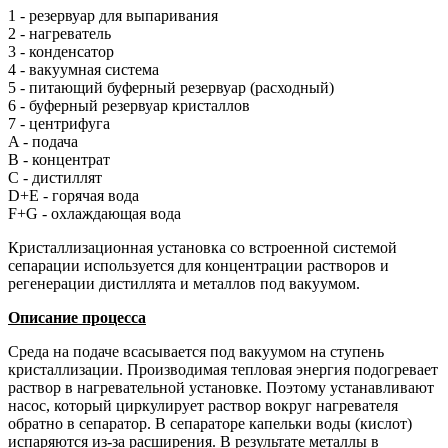
1 - резервуар для выпаривания
2 - нагреватель
3 - конденсатор
4 - вакуумная система
5 - питающий буферный резервуар (расходный)
6 - буферный резервуар кристаллов
7 - центрифуга
A - подача
B - концентрат
С - дистиллят
D+E - горячая вода
F+G - охлаждающая вода
Кристаллизационная установка со встроенной системой
сепарации используется для концентрации растворов и
регенерации дистиллята и металлов под вакуумом.
Описание процесса
Среда на подаче всасывается под вакуумом на ступень
кристаллизации. Производимая тепловая энергия подогревает
раствор в нагревательной установке. Поэтому устанавливают
насос, который циркулирует раствор вокруг нагревателя
обратно в сепаратор. В сепараторе капельки воды (кислот)
испаряются из-за расширения. В результате металлы в