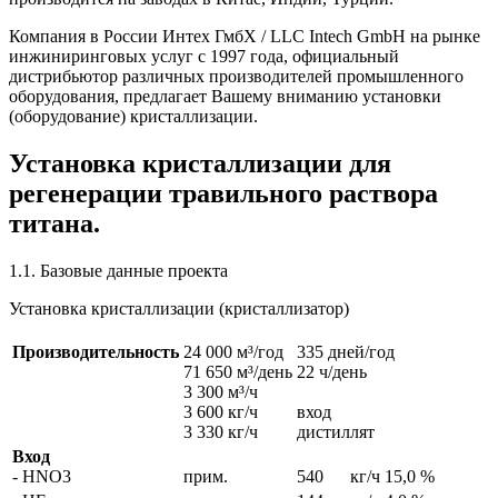
Компания в России Интех ГмбХ / LLC Intech GmbH на рынке
инжиниринговых услуг с 1997 года, официальный
дистрибьютор различных производителей промышленного
оборудования, предлагает Вашему вниманию установки
(оборудование) кристаллизации.
Установка кристаллизации для
регенерации травильного раствора
титана.
1.1. Базовые данные проекта
Установка кристаллизации (кристаллизатор)
Производительность
24 000 м³/год
335 дней/год
71 650 м³/день
22 ч/день
3 300 м³/ч
3 600 кг/ч
вход
3 330 кг/ч
дистиллят
Вход
- HNO3
прим.
540
кг/ч
15,0 %