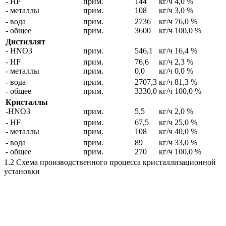
- HF
прим.
144
кг/ч
4,0 %
- металлы
прим.
108
кг/ч
3,0 %
- вода
прим.
2736
кг/ч
76,0 %
- общее
прим.
3600
кг/ч
100,0 %
Дистиллят
- HNO3
прим.
546,1
кг/ч
16,4 %
- HF
прим.
76,6
кг/ч
2,3 %
- металлы
прим.
0,0
кг/ч
0,0 %
- вода
прим.
2707,3
кг/ч
81,3 %
- общее
прим.
3330,0
кг/ч
100,0 %
Кристаллы
-HNO3
прим.
5,5
кг/ч
2,0 %
- HF
прим.
67,5
кг/ч
25,0 %
- металлы
прим.
108
кг/ч
40,0 %
- вода
прим.
89
кг/ч
33,0 %
- общее
прим.
270
кг/ч
100,0 %
1.2 Схема производственного процесса кристаллизационной
установки