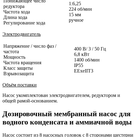
Понижающее число
1:6,25
редуктора
224 об/мин
Частота хода
15 мм
Длина хода
ручное
Регулирование хода
Электродвигатель
Напряжение / число фаз /
400 В/ 3 / 50 Гц
частота
6,8 кВт
Мощность
1400 об/мин
Частота вращения
IP55
Класс защиты
EExeIIT3
Взрывозащита
Объём поставки
Насос укомплектован электродвигателем, редуктором и
общей рамой-основанием.
Дозировочный мембранный насос для
водного конденсата и аммиачной воды
Насос состоит из 8 насосных головок с 8 сторонами шестерни