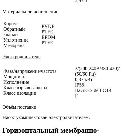
5,9 Ст
Материальное исполнение
Корпус
PVDF
Обратный
PTFE
клапан
EPDM
Уплотнение
PTFE
Мембрана
Электродвигатель
3/(200-240В/380-420)/
Фаза/напряжение/частота
(50/60 Гц)
Мощность
0,37 кВт
Исполнение
IP55
Класс взрывозащиты
II2GEEx de IICT4
Класс изоляции
F
Объём поставки
Насос укомплектован электродвигателем.
Горизонтальный мембранно-