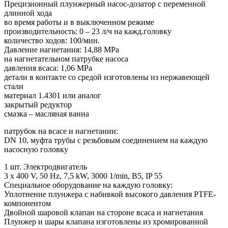
Прецизионный плунжерный насос-дозатор с переменной
длинной хода
во время работы и в выключенном режиме
производительность: 0 – 23 л/ч на кажд.головку
количество ходов: 100/мин.
Давление нагнетания: 14,88 MPa
на нагнетательном патрубке насоса
давления всаса: 1,06 MPa
детали в контакте со средой изготовлены из нержавеющей
стали
материал 1.4301 или аналог
закрытый редуктор
смазка – масляная ванна
патрубок на всасе и нагнетании:
DN 10, муфта трубы с резьбовым соединением на каждую
насосную головку
1 шт. Электродвигатель
3 x 400 V, 50 Hz, 7,5 kW, 3000 1/min, B5, IP 55
Специальное оборудование на каждую головку:
Уплотнение плунжера с набивкой высокого давления PTFE-
компонентом
Двойной шаровой клапан на стороне всаса и нагнетания
Плунжер и шары клапана изготовлены из хромированной