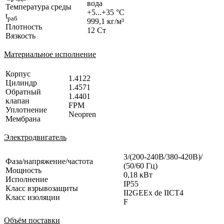
вода
Температура среды
+5...+35 °C
t
раб
999,1 кг/м³
Плотность
12 Ст
Вязкость
Материальное исполнение
Корпус
1.4122
Цилиндр
1.4571
Обратный
1.4401
клапан
FPM
Уплотнение
Neopren
Мембрана
Электродвигатель
3/(200-240В/380-420В)/
Фаза/напряжение/частота
(50/60 Гц)
Мощность
0,18 кВт
Исполнение
IP55
Класс взрывозащиты
II2GEEx de IICT4
Класс изоляции
F
Объём поставки