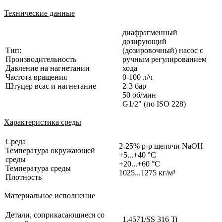
Технические данные
диафрагменный
дозирующий
Тип:
(дозировочный) насос с
Производительность
ручным регулированием
Давление на нагнетании
хода
Частота вращения
0-100 л/ч
Штуцер всас и нагнетание
2-3 бар
50 об/мин
G1/2" (по ISO 228)
Характеристика среды
Среда
2-25% р-р щелочи NaOH
Температура окружающей
+5...+40 °C
среды
+20...+60 °C
Температура среды
1025...1275 кг/м³
Плотность
Материальное исполнение
Детали, соприкасающиеся со
1.4571/SS 316 Ti