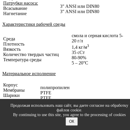
Патрубки насоса:
3" ANSI или DIN80
Всасывание
3" ANSI или DIN80
Нагнетание
Характеристики рабочей среды
смола и серная кислота 5-
Среда
20 г/л
Плотность
3
1,4 кг/м
Вязкость
35 сСт
Количество твердых частиц
80-90%
Температура среды
5 – 20°С
Материальное исполнение
Корпус
полипропилен
Мембраны
PTFE
Шарики
PTFE
клапанов
PTFE
Седла клапанов
Продолжая использовать наш сайт, вы даете согласие на обработку
файлов cookie.
By continuing to use this site, you agree to the processing of cookies
График рабочих характеристик насоса
ОК