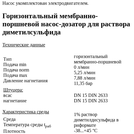
Насос укомплектован электродвигателем.
Горизонтальный мембранно-
поршневой насос-дозатор для раствора
диметилсульфида
Технические данные
горизонтальный
Тип
мембранно-поршневой
Подача min
0 л/мин
Подача norm
5,25 л/мин
Подача max
7,88 л/мин
Давление нагнетания
11,35 бар
Штуцера:
всас
DN 15 DIN 2633
нагнетание
DN 15 DIN 2633
Характеристика среды
1% раствор
Среда
диметилдисульфида в
Температура среды t
риформате
раб
-38...+45 °C
Плотность