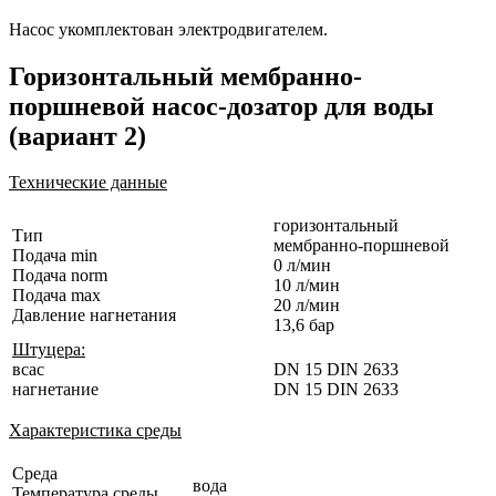
Насос укомплектован электродвигателем.
Горизонтальный мембранно-
поршневой насос-дозатор для воды
(вариант 2)
Технические данные
горизонтальный
Тип
мембранно-поршневой
Подача min
0 л/мин
Подача norm
10 л/мин
Подача max
20 л/мин
Давление нагнетания
13,6 бар
Штуцера:
всас
DN 15 DIN 2633
нагнетание
DN 15 DIN 2633
Характеристика среды
Среда
вода
Температура среды