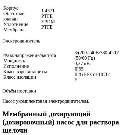
Корпус
1.4571
Обратный
PTFE
клапан
EPDM
Уплотнение
PTFE
Мембрана
Электродвигатель
3/(200-240В/380-420)/
Фаза/напряжение/частота
(50/60 Гц)
Мощность
0,37 кВт
Исполнение
IP55
Класс взрывозащиты
II2GEEx de IICT4
Класс изоляции
F
Объём поставки
Насос укомплектован электродвигателем.
Мембранный дозирующий
(дозировочный) насос для раствора
щелочи