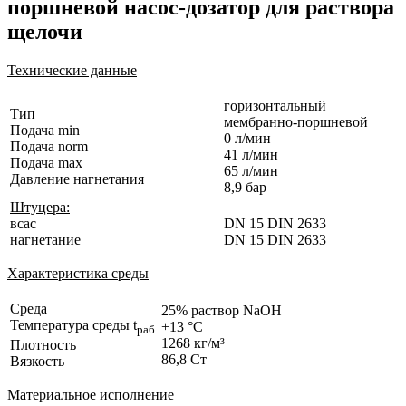
поршневой насос-дозатор для раствора
щелочи
Технические данные
горизонтальный
Тип
мембранно-поршневой
Подача min
0 л/мин
Подача norm
41 л/мин
Подача max
65 л/мин
Давление нагнетания
8,9 бар
Штуцера:
всас
DN 15 DIN 2633
нагнетание
DN 15 DIN 2633
Характеристика среды
Среда
25% раствор NaOH
Температура среды t
+13 °C
раб
1268 кг/м³
Плотность
86,8 Ст
Вязкость
Материальное исполнение