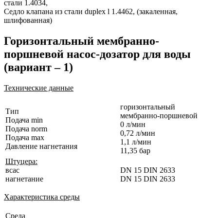
стали 1.4034,
Седло клапана из стали duplex l 1.4462, (закаленная,
шлифованная)
Горизонтальный мембранно-
поршневой насос-дозатор для воды
(вариант – 1)
Технические данные
горизонтальный
Тип
мембранно-поршневой
Подача min
0 л/мин
Подача norm
0,72 л/мин
Подача max
1,1 л/мин
Давление нагнетания
11,35 бар
Штуцера:
всас
DN 15 DIN 2633
нагнетание
DN 15 DIN 2633
Характеристика среды
Среда