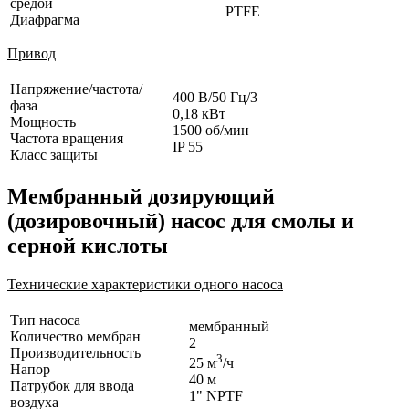
средой
PTFE
Диафрагма
Привод
Напряжение/частота/
400 В/50 Гц/3
фаза
0,18 кВт
Мощность
1500 об/мин
Частота вращения
IP 55
Класс защиты
Мембранный дозирующий
(дозировочный) насос для смолы и
серной кислоты
Технические характеристики одного насоса
Тип насоса
мембранный
Количество мембран
2
Производительность
3
25 м
/ч
Напор
40 м
Патрубок для ввода
1" NPTF
воздуха