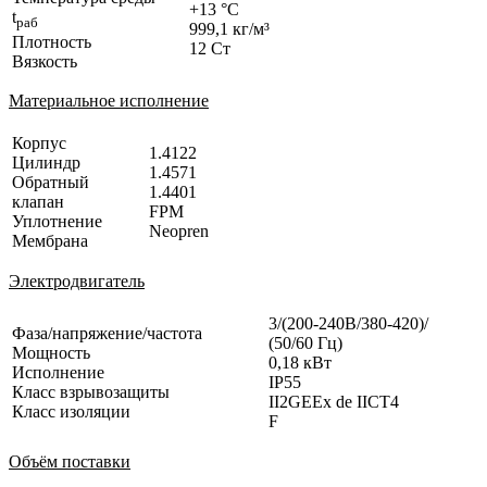
+13 °C
t
раб
999,1 кг/м³
Плотность
12 Ст
Вязкость
Материальное исполнение
Корпус
1.4122
Цилиндр
1.4571
Обратный
1.4401
клапан
FPM
Уплотнение
Neopren
Мембрана
Электродвигатель
3/(200-240В/380-420)/
Фаза/напряжение/частота
(50/60 Гц)
Мощность
0,18 кВт
Исполнение
IP55
Класс взрывозащиты
II2GEEx de IICT4
Класс изоляции
F
Объём поставки