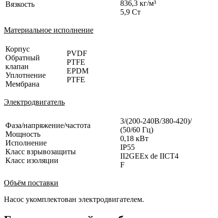
836,3 кг/м³
Вязкость
5,9 Ст
Материальное исполнение
Корпус
PVDF
Обратный
PTFE
клапан
EPDM
Уплотнение
PTFE
Мембрана
Электродвигатель
3/(200-240В/380-420)/
Фаза/напряжение/частота
(50/60 Гц)
Мощность
0,18 кВт
Исполнение
IP55
Класс взрывозащиты
II2GEEx de IICT4
Класс изоляции
F
Объём поставки
Насос укомплектован электродвигателем.