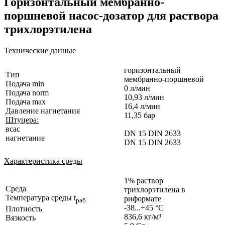
Горизонтальный мембранно-
поршневой насос-дозатор для раствора
трихлорэтилена
Технические данные
горизонтальный
Тип
мембранно-поршневой
Подача min
0 л/мин
Подача norm
10,93 л/мин
Подача max
16,4 л/мин
Давление нагнетания
11,35 бар
Штуцера:
всас
DN 15 DIN 2633
нагнетание
DN 15 DIN 2633
Характеристика среды
1% раствор
Среда
трихлорэтилена в
Температура среды t
риформате
раб
-38...+45 °C
Плотность
836,6 кг/м³
Вязкость