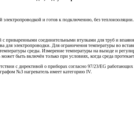
й электропроводкой и готов к подключению, без теплоизоляции.
кой с приваренными соединительными втулками для труб и впаян
ва для электропроводки. Для ограничения температуры во встав
 температуры среды. Измерение температуры на выходе и регулир
 может быть включён только при условиях, когда среда протека
етствии с директивой о приборах согласно 97/23/EG работающих
раграфом №3 нагреватель имеет категорию IV.