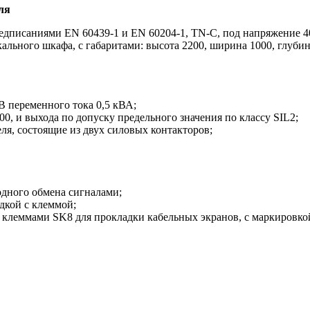
ля
едписаниями EN 60439-1 и EN 60204-1, TN-C, под напряжение 40
кального шкафа, с габаритами: высота 2200, ширина 1000, глубин
В переменного тока 0,5 кВА;
00, и выхода по допуску предельного значения по классу SIL2;
ля, состоящие из двух силовых контакторов;
одного обмена сигналами;
дкой с клеммой;
клеммами SK8 для прокладки кабельных экранов, с маркировкой