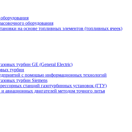
 оборудования
фасовочного оборудования
тановки на основе топливных элементов (топливных ячеек)
зовых турбин GE (General Electric)
овых турбин
едприятий с помощью информационных технологий
газовых турбин Siemens
прессорных станций газотурбинных установок (ГТУ)
н и авиационных двигателей методом точного литья