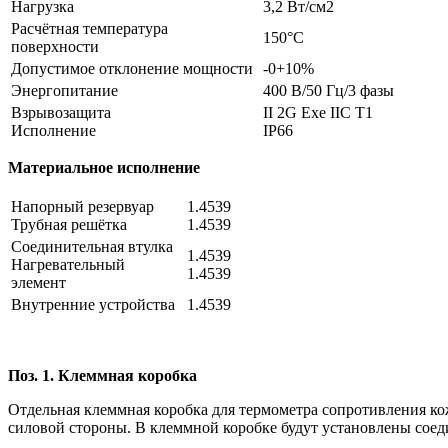
Нагрузка
3,2 Вт/см2
Расчётная температура
150°С
поверхности
Допустимое отклонение мощности
-0+10%
Энергопитание
400 В/50 Гц/3 фазы
Взрывозащита
II 2G Exe IIC T1
Исполнение
IP66
Материальное исполнение
Напорный резервуар
1.4539
Трубная решётка
1.4539
Соединительная втулка
1.4539
Нагревательный
1.4539
элемент
Внутренние устройства
1.4539
Поз. 1. Клеммная коробка
Отдельная клеммная коробка для термометра сопротивления ко
силовой стороны. В клеммной коробке будут установлены сое