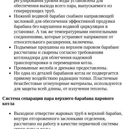
регулирования уровня воды установлена для
обеспечения выхода всего пара, выпускаемого из
генерирующих труб.
Нижний водяной барабан снабжен направляющей
заслонкой для обеспечения эффективной продувки
барабана без нарушения водяной циркуляции в
установке. А так же температурными ниппельными
соединениями, которые устраняют напряжение от
относительного расширения, включены.
Подъемные проушины на верхнем паровом барабане
рассчитаны и сварены согласно требованиям
котлонадзора для облегчения надежной
транспортировки и перемещения котла.
Промывные желоба и дренажи предоставлены.
Ни одна из деталей барабанов котла не подвергается
прямому воздействию радиации топки. Пластичные
безасбестовые огнеупорные материалы, используются
для защиты всей длины, от излучения теплоты.
Система сепарации пара верхнего барабана парового
котла
Выходное отверстие жаровых труб в верхний барабан,
внутри отгороженного заслонками отделения,
рассчитано на работу в качестве первичной системы
смеси пара и воды.