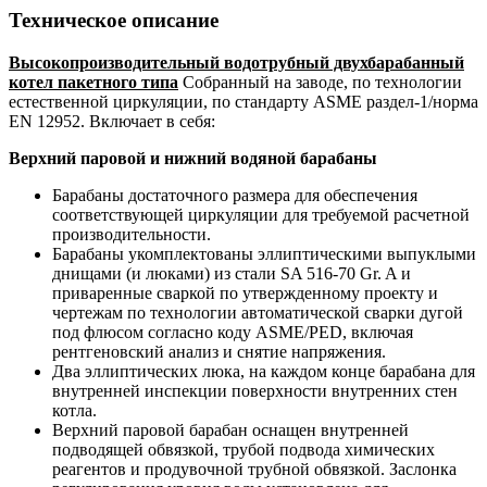
Техническое описание
Высокопроизводительный водотрубный двухбарабанный
котел пакетного типа
Собранный на заводе, по технологии
естественной циркуляции, по стандарту ASME раздел-1/норма
EN 12952. Включает в себя:
Верхний паровой и нижний водяной барабаны
Барабаны достаточного размера для обеспечения
соответствующей циркуляции для требуемой расчетной
производительности.
Барабаны укомплектованы эллиптическими выпуклыми
днищами (и люками) из стали SA 516-70 Gr. A и
приваренные сваркой по утвержденному проекту и
чертежам по технологии автоматической сварки дугой
под флюсом согласно коду ASME/PED, включая
рентгеновский анализ и снятие напряжения.
Два эллиптических люка, на каждом конце барабана для
внутренней инспекции поверхности внутренних стен
котла.
Верхний паровой барабан оснащен внутренней
подводящей обвязкой, трубой подвода химических
реагентов и продувочной трубной обвязкой. Заслонка