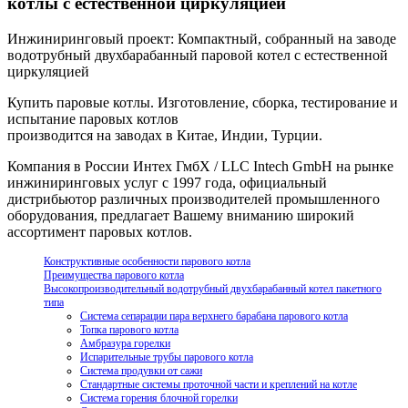
котлы с естественной циркуляцией
Инжиниринговый проект: Компактный, собранный на заводе
водотрубный двухбарабанный паровой котел с естественной
циркуляцией
Купить паровые котлы. Изготовление, сборка, тестирование и
испытание паровых котлов
производится на заводах в Китае, Индии, Турции.
Компания в России Интех ГмбХ / LLC Intech GmbH на рынке
инжиниринговых услуг с 1997 года, официальный
дистрибьютор различных производителей промышленного
оборудования, предлагает Вашему вниманию широкий
ассортимент паровых котлов.
Конструктивные особенности парового котла
Преимущества парового котла
Высокопроизводительный водотрубный двухбарабанный котел пакетного
типа
Система сепарации пара верхнего барабана парового котла
Топка парового котла
Амбразура горелки
Испарительные трубы парового котла
Система продувки от сажи
Стандартные системы проточной части и креплений на котле
Система горения блочной горелки