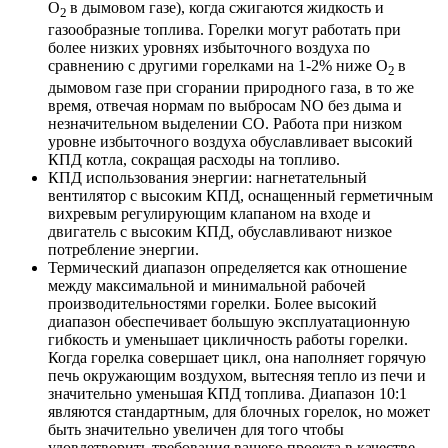
O
в дымовом газе), когда сжигаются жидкость и
2
газообразные топлива. Горелки могут работать при
более низких уровнях избыточного воздуха по
сравнению с другими горелками на 1-2% ниже O
в
2
дымовом газе при сгорании природного газа, в то же
время, отвечая нормам по выбросам NO без дыма и
незначительном выделении CO. Работа при низком
уровне избыточного воздуха обуславливает высокий
КПД котла, сокращая расходы на топливо.
КПД использования энергии: нагнетательный
вентилятор с высоким КПД, оснащенный герметичным
вихревым регулирующим клапаном на входе и
двигатель с высоким КПД, обуславливают низкое
потребление энергии.
Термический диапазон определяется как отношение
между максимальной и минимальной рабочей
производительностями горелки. Более высокий
диапазон обеспечивает большую эксплуатационную
гибкость и уменьшает цикличность работы горелки.
Когда горелка совершает цикл, она наполняет горячую
печь окружающим воздухом, вытесняя тепло из печи и
значительно уменьшая КПД топлива. Диапазон 10:1
являются стандартным, для блочных горелок, но может
быть значительно увеличен для того чтобы
удовлетворить требования вашего проекта в качестве