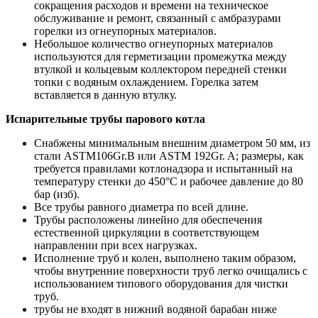
сокращения расходов и времени на техническое
обслуживание и ремонт, связанный с амбразурами
горелки из огнеупорных материалов.
Небольшое количество огнеупорных материалов
используются для герметизации промежутка между
втулкой и кольцевым коллектором передней стенки
топки с водяным охлаждением. Горелка затем
вставляется в данную втулку.
Испарительные трубы парового котла
Снабжены минимальным внешним диаметром 50 мм, из
стали ASTM106Gr.B или ASTM 192Gr. A; размеры, как
требуется правилами котлонадзора и испытанный на
температуру стенки до 450°C и рабочее давление до 80
бар (изб).
Все трубы равного диаметра по всей длине.
Трубы расположены линейно для обеспечения
естественной циркуляции в соответствующем
направлении при всех нагрузках.
Исполнение труб и колен, выполнено таким образом,
чтобы внутренние поверхности труб легко очищались с
использованием типового оборудования для чистки
труб.
трубы не входят в нижний водяной барабан ниже