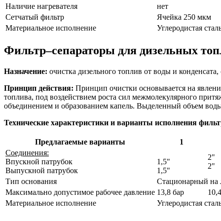
Наличие нагревателя
нет
Сетчатый фильтр
Ячейка 250 мкм
Материальное исполнение
Углеродистая сталь
Фильтр–сепараторы для дизельных топл
Назначение:
очистка дизельного топлив от воды и конденсата,
Принцип действия:
Принцип очистки основывается на явлении
топлива, под воздействием роста сил межмолекулярного прит
объединением и образованием капель. Выделенный объем воды 
Технические характеристики и варианты исполнения фильтр
Предлагаемые варианты
1
Соединения:
2"
Впускной патрубок
1,5"
2"
Выпускной патрубок
1,5"
Тип основания
Стационарный на 
Максимально допустимое рабочее давление
13,8 бар
10,
Материальное исполнение
Углеродистая стал