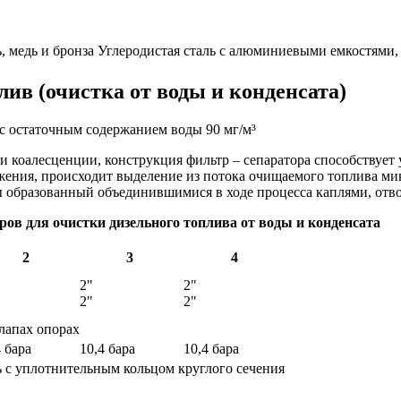
, медь и бронза
Углеродистая сталь с алюминиевыми емкостями,
ив (очистка от воды и конденсата)
 с остаточным содержанием воды 90 мг/м³
 коалесценции, конструкция фильтр – сепаратора способствует 
яжения, происходит выделение из потока очищаемого топлива м
образованный объединившимися в ходе процесса каплями, отвод
ов для очистки дизельного топлива от воды и конденсата
2
3
4
2"
2"
2"
2"
лапах опорах
4 бара
10,4 бара
10,4 бара
ь с уплотнительным кольцом круглого сечения