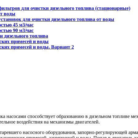
ильтров для очистки дизельного топлива (стационарные)
от воды
становок для очистки дизельного топлива от воды
стью 45 м3/час
стью 90 м3/час
и дизельного топлива
ских примесей и воды
ских примесей и воды. Вариант 2
чка насосами способствует образованию в дизельном топливе ме
ельное воздействия на механизмы двигателей.
ревшего насосного оборудования, запорно-регулирующей армат
ханических примесей, загрязнений и воды. Попав в двигатель за