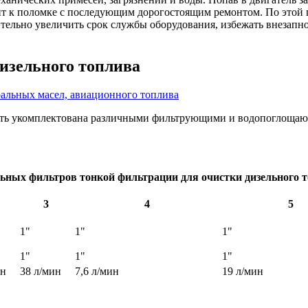
дит к поломке с последующим дорогостоящим ремонтом. По этой 
тельно увеличить срок службы оборудования, избежать внезапно
изельного топлива
альных масел, авиационного топлива
быть укомплектована различными фильтрующими и водопоглощаю
ьных фильтров тонкой фильтрации для очистки дизельного 
3
4
5
1"
1"
1"
1"
1"
1"
ин
38 л/мин
7,6 л/мин
19 л/мин