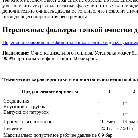
узлы двигателей, распылительные форсунки и т.п., что приво
дополнительно очищать дизельное топливо, что позволит значи
последующего дорогостоящего ремонта.
Переносные фильтры тонкой очистки д
Переносные мобильные фильтры тонкой очистки дизеля, минер
Назначение:
Очистка дизельного топлива. Установка может 
99,9% при тонкости фильтрации 4,0 микрон.
Технические характеристики и варианты исполнения мобил
Предлагаемые варианты
1
2
Соединения:
1"
1"
Впускной патрубок
Выпускной патрубок
1"
1"
Пропускная способность
19 л/мин
19 л/м
Питание
120 В / 1 ф/ 50 Гц
Максимально допустимое рабочее давление
6,9 бар