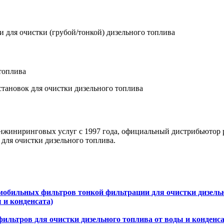
и для очистки (грубой/тонкой) дизельного топлива
топлива
становок для очистки дизельного топлива
инжиниринговых услуг с 1997 года, официальный дистрибьютор
для очистки дизельного топлива.
мобильных фильтров тонкой фильтрации для очистки дизель
 и конденсата)
ильтров для очистки дизельного топлива от воды и конденс