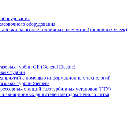
 оборудования
фасовочного оборудования
тановки на основе топливных элементов (топливных ячеек)
зовых турбин GE (General Electric)
овых турбин
едприятий с помощью информационных технологий
газовых турбин Siemens
прессорных станций газотурбинных установок (ГТУ)
н и авиационных двигателей методом точного литья