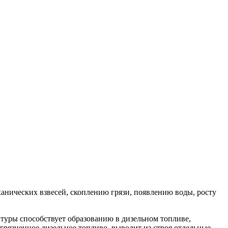
ханических взвесей, скоплению грязи, появлению воды, росту
уры способствует образованию в дизельном топливе,
грязненное дизельное топливо, выводит из строя отдельные