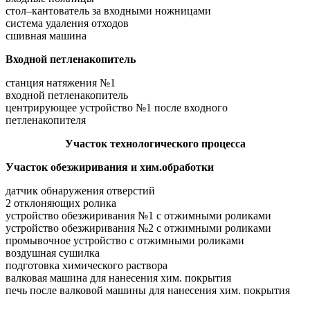
стол–кантователь за входными ножницами
система удаления отходов
сшивная машина
Входной петленакопитель
станция натяжения №1
входной петленакопитель
центрирующее устройство №1 после входного
петленакопителя
Участок технологического процесса
Участок обезжиривания и хим.обработки
датчик обнаружения отверстий
2 отклоняющих ролика
устройство обезжиривания №1 с отжимными роликами
устройство обезжиривания №2 с отжимными роликами
промывочное устройство с отжимными роликами
воздушная сушилка
подготовка химического раствора
валковая машина для нанесения хим. покрытия
печь после валковой машины для нанесения хим. покрытия