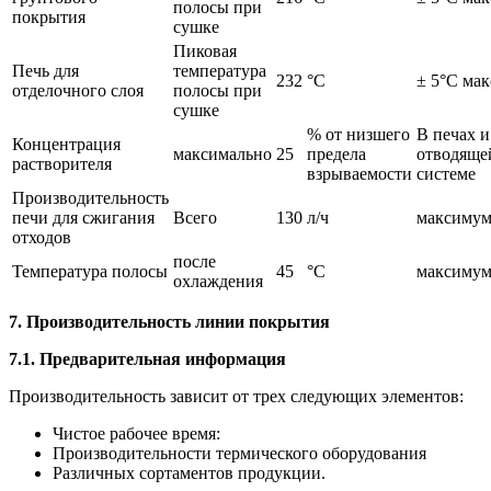
полосы при
покрытия
сушке
Пиковая
Печь для
температура
232
°C
± 5°C мак
отделочного слоя
полосы при
сушке
% от низшего
В печах и
Концентрация
максимально
25
предела
отводяще
растворителя
взрываемости
системе
Производительность
печи для сжигания
Всего
130
л/ч
максиму
отходов
после
Температура полосы
45
°C
максиму
охлаждения
7. Производительность линии покрытия
7.1. Предварительная информация
Производительность зависит от трех следующих элементов:
Чистое рабочее время:
Производительности термического оборудования
Различных сортаментов продукции.