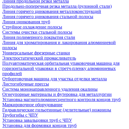
Линия продольной резки металла
Продольно-поперечная резка металла (рулонной стали)
Линия горячего цинкования металлоконструкций
Линия горячего цинкования стальной полосы
Линия цинкования труб
Струйное охлаждение полосы
Системы очистки стальной полосы
Линия полимерного покрытия стали
Линия для хроматирования и лакирования алюминиевой
полосы
Универсальные фрезерные станки
Электростатический промасливатель
Полуавтоматическая орбитальная упаковочная машина для
горизонтальной упаковки в стретч-пленку алюминиевых
профилей
Отбортовочная машина для участка отделки металла
Листогибочные прессы
Система мононаправленного удаления окалины
Огнеупорные материалы и футеровка для металлургии
Установка магнитолюминесцентного контроля концов труб
Маркировочное оборудование
Гидравлические гильотинные (делительные) ножницы
Трубогибы с ЧПУ
Установка завальцовки труб с ЧПУ
Установка для формовки концов труб