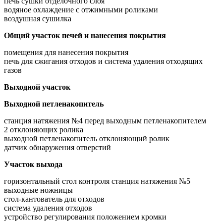
печь сушки отделочного слоя
водяное охлаждение с отжимными роликами
воздушная сушилкa
Общий участок печей и нанесения покрытия
помещения для нанесения покрытия
печь для сжигания отходов и система удаления отходящих
газов
Выходной участок
Выходной петленакопитель
станция натяжения №4 перед выходным петленакопителем
2 отклоняющих ролика
выходной петленакопитель отклоняющий ролик
датчик обнаружения отверстий
Участок выхода
горизонтальный стол контроля станция натяжения №5
выходные ножницы
стол-кантователь для отходов
система удаления отходов
устройство регулирования положением кромки