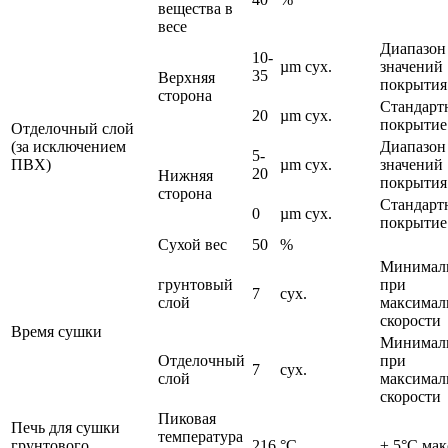
вещества в
весе
Диапазон
10-
µm сух.
значений
35
Верхняя
покрытия
сторона
Стандарт
20
µm сух.
покрытие
Отделочный слой
(за исключением
Диапазон
5-
ПВХ)
µm сух.
значений
20
Нижняя
покрытия
сторона
Стандарт
0
µm сух.
покрытие
Сухой вес
50
%
Минимал
грунтовый
при
7
сух.
слой
максимал
скорости
Время сушки
Минимал
Отделочный
при
7
сух.
слой
максимал
скорости
Пиковая
Печь для сушки
температура
грунтового
216
°C
± 5°C мак